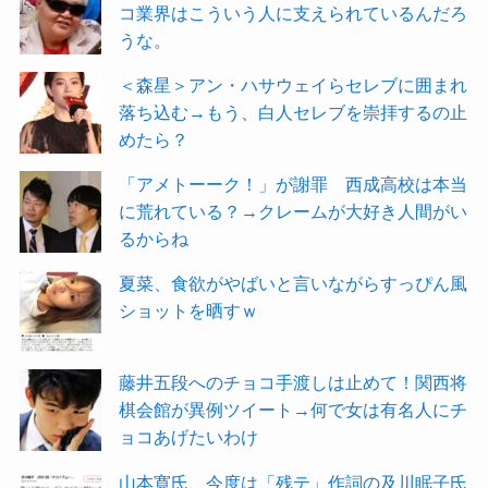
コ業界はこういう人に支えられているんだろ
うな。
＜森星＞アン・ハサウェイらセレブに囲まれ
落ち込む→もう、白人セレブを崇拝するの止
めたら？
「アメトーーク！」が謝罪 西成高校は本当
に荒れている？→クレームが大好き人間がい
るからね
夏菜、食欲がやばいと言いながらすっぴん風
ショットを晒すｗ
藤井五段へのチョコ手渡しは止めて！関西将
棋会館が異例ツイート→何で女は有名人にチ
ョコあげたいわけ
山本寛氏、今度は「残テ」作詞の及川眠子氏