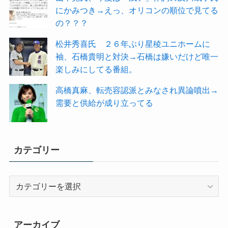
にかみつき→えっ、オリコンの順位で見てる
の？？？
松井秀喜氏 ２６年ぶり星稜ユニホームに
袖、石橋貴明と対決→石橋は嫌いだけど唯一
楽しみにしてる番組。
高橋真麻、転売容認派とみなされ異論噴出→
需要と供給が成り立ってる
カテゴリー
カ
テ
ゴ
リ
アーカイブ