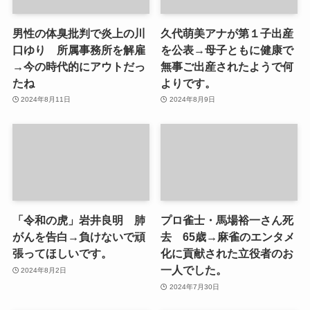
男性の体臭批判で炎上の川
久代萌美アナが第１子出産
口ゆり 所属事務所を解雇
を公表→母子ともに健康で
→今の時代的にアウトだっ
無事ご出産されたようで何
たね
よりです。
2024年8月11日
2024年8月9日
「令和の虎」岩井良明 肺
プロ雀士・馬場裕一さん死
がんを告白→負けないで頑
去 65歳→麻雀のエンタメ
張ってほしいです。
化に貢献された立役者のお
一人でした。
2024年8月2日
2024年7月30日