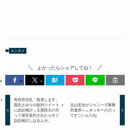
エンタメ
よかったらシェアしてね！
有田芳生氏「熟考します」
国生さゆりの批判ツイート
北山宏光がジャニーズ事務
に訴訟検討→立憲民主の方
所退所へ→タッキーの力っ
って発言批判されたらすぐ
てすごいんだね
訴訟検討しはるんや。