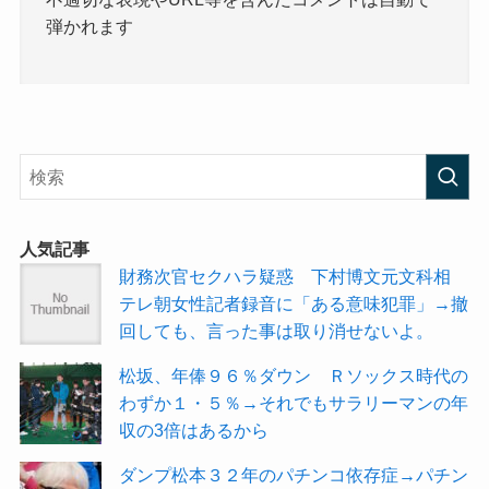
弾かれます
人気記事
財務次官セクハラ疑惑 下村博文元文科相
テレ朝女性記者録音に「ある意味犯罪」→撤
回しても、言った事は取り消せないよ。
松坂、年俸９６％ダウン Ｒソックス時代の
わずか１・５％→それでもサラリーマンの年
収の3倍はあるから
ダンプ松本３２年のパチンコ依存症→パチン