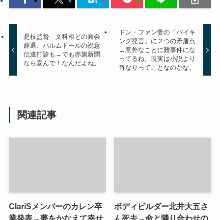
ドン・ファン妻の「バイキ
是枝監督 文科相との面会
ング発言」に２つの矛盾点
辞退、パルムドールの祝意
→意外なことに難事件にな
伝達打診も→でも赤旗新聞
ってるね。現実は小説より
なら喜んで！なんだよね。
奇なりってことなのかな。
関連記事
ClariSメンバーのカレン卒
ボディビルダー北井大五さ
業発表→夢をかなえて幸せ
ん死去→命と隣り合わせの