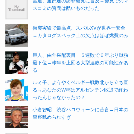
宮迫、渡部建の謝罪会見に言及→会見でのマ
スコミの質問は酷いものだった
衝突実験で最高点、スバルXVが世界一安全
→カタログスペック上の欠点はほぼ燃費のみ
巨人、由伸采配裏目 ５連敗で６年ぶり単独
最下位→昨年を上回る大型連敗の可能性があ
る
ルミ子、ようやくベルギー戦敗北から立ち直
る→あなたのW杯はアルゼンチン敗退で終わ
ったんじゃなかったの？
小倉智昭 渋谷ハロウィーンに苦言→日本の
警察舐められすぎ