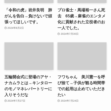
「令和の虎」岩井良明 肺
プロ雀士・馬場裕一さん死
がんを告白→負けないで頑
去 65歳→麻雀のエンタメ
張ってほしいです。
化に貢献された立役者のお
一人でした。
2024年8月2日
2024年7月30日
五輪開会式に登場のアヤ・
フワちゃん 美川憲一を呼
ナカムラとは→キンタロー
び捨て→子供が観る時間帯
のモノマネレパートリーに
での起用は止めていただき
入りそうだな
たい
2024年7月27日
2024年7月24日