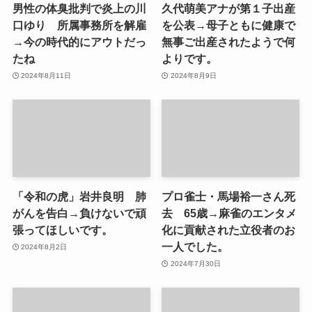
男性の体臭批判で炎上の川
久代萌美アナが第１子出産
口ゆり 所属事務所を解雇
を公表→母子ともに健康で
→今の時代的にアウトだっ
無事ご出産されたようで何
たね
よりです。
2024年8月11日
2024年8月9日
「令和の虎」岩井良明 肺
プロ雀士・馬場裕一さん死
がんを告白→負けないで頑
去 65歳→麻雀のエンタメ
張ってほしいです。
化に貢献された立役者のお
一人でした。
2024年8月2日
2024年7月30日