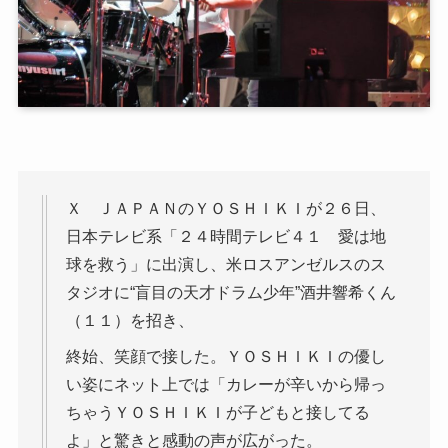
Ｘ ＪＡＰＡＮのＹＯＳＨＩＫＩが２６日、
日本テレビ系「２４時間テレビ４１ 愛は地
球を救う」に出演し、米ロスアンゼルスのス
タジオに“盲目の天才ドラム少年”酒井響希くん
（１１）を招き、
終始、笑顔で接した。ＹＯＳＨＩＫＩの優し
い姿にネット上では「カレーが辛いから帰っ
ちゃうＹＯＳＨＩＫＩが子どもと接してる
よ」と驚きと感動の声が広がった。