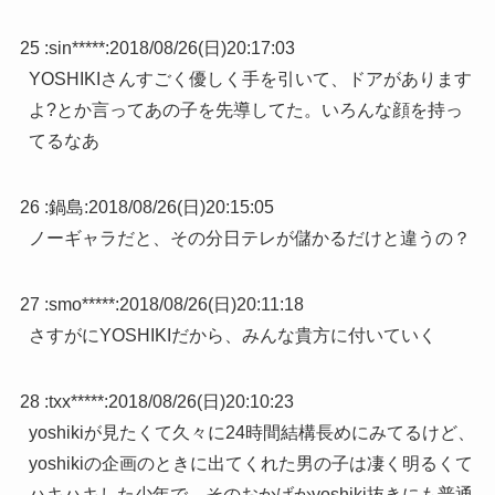
25 :
sin*****
:
2018/08/26(日)20:17:03
YOSHIKIさんすごく優しく手を引いて、ドアがあります
よ?とか言ってあの子を先導してた。いろんな顔を持っ
てるなあ
26 :
鍋島
:
2018/08/26(日)20:15:05
ノーギャラだと、その分日テレが儲かるだけと違うの？
27 :
smo*****
:
2018/08/26(日)20:11:18
さすがにYOSHIKIだから、みんな貴方に付いていく
28 :
txx*****
:
2018/08/26(日)20:10:23
yoshikiが見たくて久々に24時間結構長めにみてるけど、
yoshikiの企画のときに出てくれた男の子は凄く明るくて
ハキハキした少年で、そのおかげかyoshiki抜きにも普通