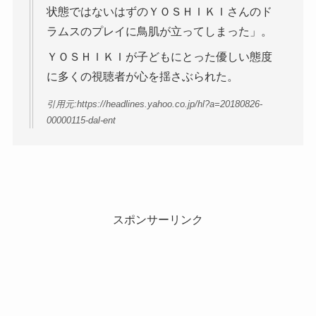
状態ではないはずのＹＯＳＨＩＫＩさんのド
ラムスのプレイに鳥肌が立ってしまった」。
ＹＯＳＨＩＫＩが子どもにとった優しい態度
に多くの視聴者が心を揺さぶられた。
引用元:https://headlines.yahoo.co.jp/hl?a=20180826-
00000115-dal-ent
スポンサーリンク