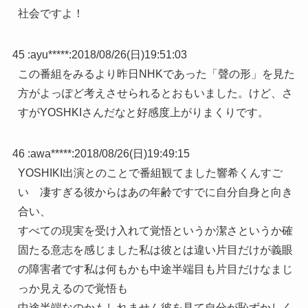
社会ですよ！
45 :
ayu*****
:
2018/08/26(日)19:51:03
この番組をみるより昨日NHKであった「聲の形」を見た
方がよっぽど考えさせられるとおもいました。けど、さ
すがYOSHKIさんだなと好感度上がりまくりです。
46 :
awa*****
:
2018/08/26(日)19:49:15
YOSHIKI出演とのことで番組観てました響希くんすご
い 凄すぎる彼からはあの年齢ですでに自分自身と向き
合い、
すべての現実を受け入れて覚悟というか潔さというか確
固たる意志を感じました私は彼とは違い片目だけが義眼
の障害者です私は何もかも中途半端目も片目だけなまじ
っか見えるので覚悟も
中途半端なのかもしれません彼を見て自分が恥ずかしく