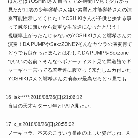
ほんとはYOSHIKIさん目当てで24時間TV見て夕方から
見たが11歳の少年響希さん凄い素質と才能響希さんの演
奏可能性示してくれた！YOSHIKIさんが子供と接する事
って滅多に無いから貴重な生放送になったと思う！
視聴率上がったんじゃないのYOSHIKIさんと響希さんの
演奏！DA PUMPやSexzZONE?そんなヤツラの演奏何て
どうでも良かったほんとはむしろDA PUMPやSexzone
でいいの名前？そんなヘボアーティスト見て武道館でギ
ャーギャー言ってる若者達に腹立って来たしムカ付いた
YOSHIKIさんと響希さんの演奏が最高だろどう見ても
16 :
tak*****
:
2018/08/26(日)21:06:12
盲目の天才ギター少年とPATA見たい。
17 :
x_s
:
2018/08/26(日)20:55:02
ノーギャラ。本来のこういう番組の正しい姿だよね。X