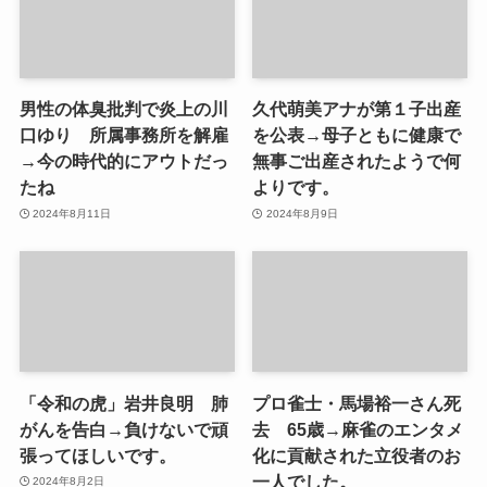
男性の体臭批判で炎上の川
久代萌美アナが第１子出産
口ゆり 所属事務所を解雇
を公表→母子ともに健康で
→今の時代的にアウトだっ
無事ご出産されたようで何
たね
よりです。
2024年8月11日
2024年8月9日
「令和の虎」岩井良明 肺
プロ雀士・馬場裕一さん死
がんを告白→負けないで頑
去 65歳→麻雀のエンタメ
張ってほしいです。
化に貢献された立役者のお
一人でした。
2024年8月2日