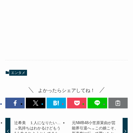
エンタメ
よかったらシェアしてね！
辻希美 １人になりたい…
元NMB48小笠原茉由が芸
→気持ちはわかるけどもう
能界引退へ→この娘こそ、