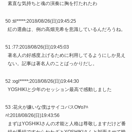
素直な気持ちと魂の演奏に胸を打たれたわ
50 :
til*****
:
2018/08/26(日)19:45:25
紅の選曲は、例の高畑充希を意識しているんだろうね。
51 :
77
:
2018/08/26(日)19:45:03
著名人の好感度上げるために利用してるようにしか見え
ない。記事は著名人のことばっかりだし。
52 :
ogl*****
:
2018/08/26(日)19:44:30
YOSHIKIと少年のセッション最高で感動しました
53 :
花火が嫌いな僕はサイコパスO∀oｱﾊ
ﾊ!
:
2018/08/26(日)19:43:56
まずはYOSHIKIさんの才能と人格は尊敬しますだけど番
組が番組ですからねわざとYOSHIKIさんと対面させて映