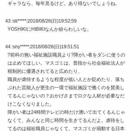
ギャラなら、毎年見るけど。あり得ないでしょうね。
43 :
sti*****
:
2018/08/26(日)19:52:59
YOSHIKIにHIBIKIなんか紛らわしいな。
44 :
sny*****
:
2018/08/26(日)19:51:51
?前科の無い福祉施設職員より?障がい者をダシに使うの
は止めてほしい。マスゴミは、普段から社会福祉法人が
税制的に優遇されてると広めたり、
職員が虐待するような程度が低い人とか貶めたり、落ち
ぶれた芸能人が更生の一環で福祉施設で働くのを賛美し
てるんじゃないの？おかげさまでロクな人材が必要なだ
けこなくなりました。
障がい者は24時間テレビの時だけ湧いて出てくるんじゃ
なくて、みんなと同じ時間を生きてるんだよ。虐待をし
てるのは福祉職員じゃなくて、マスゴミが扇動する日本