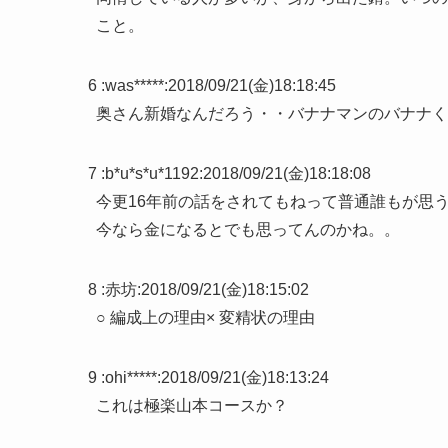
こと。
6 :
was*****
:
2018/09/21(金)18:18:45
奥さん新婚なんだろう・・バナナマンのバナナく
7 :
b*u*s*u*1192
:
2018/09/21(金)18:18:08
今更16年前の話をされてもねって普通誰もが思
今なら金になるとでも思ってんのかね。。
8 :
赤坊
:
2018/09/21(金)18:15:02
○ 編成上の理由× 変精状の理由
9 :
ohi*****
:
2018/09/21(金)18:13:24
これは極楽山本コースか？