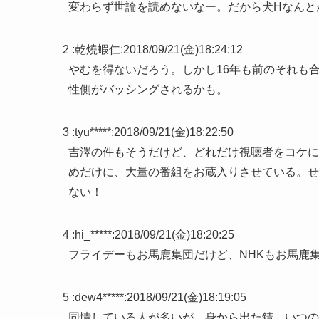
変わらず世論を読めないなー。だから犬Hなんと
2 :
乾燒蝦仁
:
2018/09/21(金)18:24:12
やむを得ないだろう。しかし16年も前のそれも
性側がバッシングされるかも。
3 :
tyu*****
:
2018/09/21(金)18:22:50
吉澤の件もそうだけど、どれだけ視聴者をコケに
めだけに、大量の番組をお蔵入りさせている。せ
ない！
4 :
hi_*****
:
2018/09/21(金)18:20:25
フライデーもお馬鹿集団だけど、NHKもお馬鹿
5 :
dew4*****
:
2018/09/21(金)18:19:05
同情している人が多いが、身から出た錆。いつの