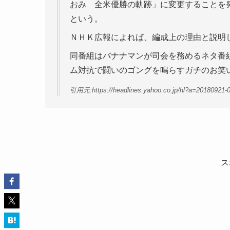
おみ 全米優勝の軌跡」に変更することを
という。
ＮＨＫ広報によれば、編成上の理由と説明
同番組はバナナマンが司会を務めるネタ番
ム対抗で闘いのゴングを鳴らすガチのお笑
引用元:https://headlines.yahoo.co.jp/hl?a=20180921-
ス