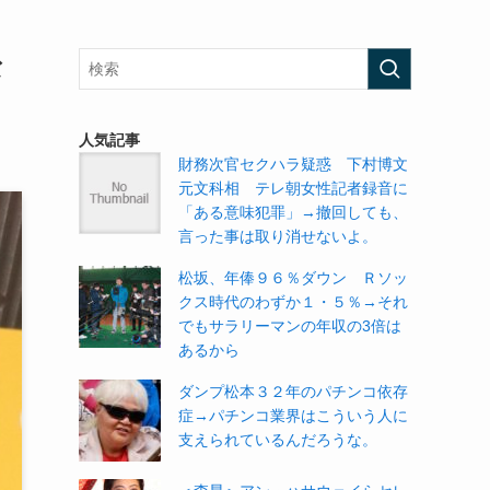
な
人気記事
財務次官セクハラ疑惑 下村博文
元文科相 テレ朝女性記者録音に
「ある意味犯罪」→撤回しても、
言った事は取り消せないよ。
松坂、年俸９６％ダウン Ｒソッ
クス時代のわずか１・５％→それ
でもサラリーマンの年収の3倍は
あるから
ダンプ松本３２年のパチンコ依存
症→パチンコ業界はこういう人に
支えられているんだろうな。