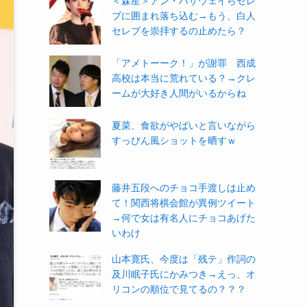
＜森星＞アン・ハサウェイらセレ
ブに囲まれ落ち込む→もう、白人
セレブを崇拝するの止めたら？
「アメトーーク！」が謝罪 西成
高校は本当に荒れている？→クレ
ームが大好き人間がいるからね
夏菜、食欲がやばいと言いながら
すっぴん風ショットを晒すｗ
藤井五段へのチョコ手渡しは止め
て！関西将棋会館が異例ツイート
→何で女は有名人にチョコあげた
いわけ
山本寛氏、今度は「残テ」作詞の
及川眠子氏にかみつき→えっ、オ
リコンの順位で見てるの？？？