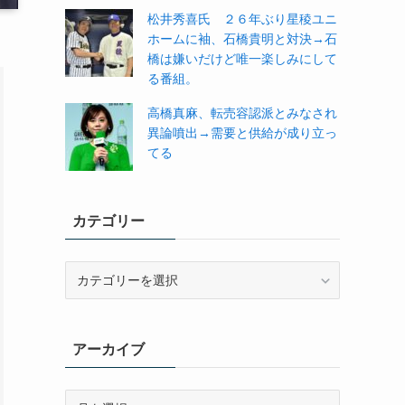
松井秀喜氏 ２６年ぶり星稜ユニ
ホームに袖、石橋貴明と対決→石
橋は嫌いだけど唯一楽しみにして
る番組。
高橋真麻、転売容認派とみなされ
異論噴出→需要と供給が成り立っ
てる
カテゴリー
カ
テ
ゴ
リ
アーカイブ
ー
ア