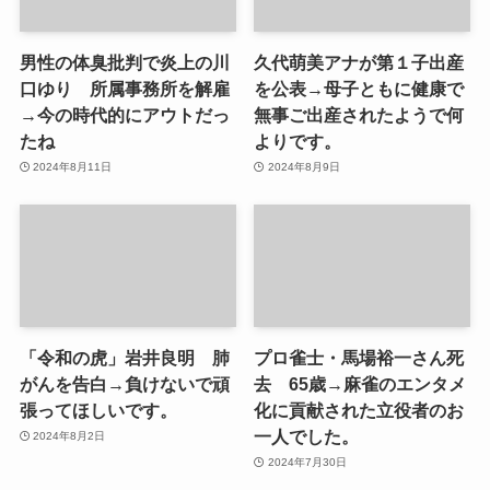
男性の体臭批判で炎上の川
久代萌美アナが第１子出産
口ゆり 所属事務所を解雇
を公表→母子ともに健康で
→今の時代的にアウトだっ
無事ご出産されたようで何
たね
よりです。
2024年8月11日
2024年8月9日
「令和の虎」岩井良明 肺
プロ雀士・馬場裕一さん死
がんを告白→負けないで頑
去 65歳→麻雀のエンタメ
張ってほしいです。
化に貢献された立役者のお
一人でした。
2024年8月2日
2024年7月30日