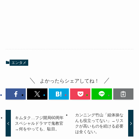
エンタメ
よかったらシェアしてね！
カンニング竹山「組体操な
キムタク…フジ開局60周年
んも役立ってない」→リス
スペシャルドラマで鬼教官
クが高いものを続ける必要
→何をやっても、駄目。
は全くない。