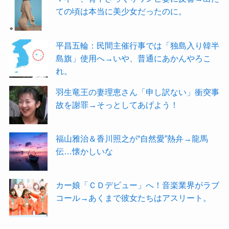
ての頃は本当に美少女だったのに。
平昌五輪：民間主催行事では「独島入り韓半
島旗」使用へ→いや、普通にあかんやろこ
れ。
羽生竜王の妻理恵さん「申し訳ない」衝突事
故を謝罪→そっとしてあげよう！
福山雅治＆香川照之が“自然愛”熱弁→龍馬
伝…懐かしいな
カー娘「ＣＤデビュー」へ！音楽業界がラブ
コール→あくまで彼女たちはアスリート。