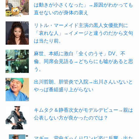
は動きが小さくなった」→原因がわかっても
直せないのが身体の衰え
リトル・マーメイド主演の黒人女優批判に
「哀れな人」→イメージと違うのだから文句
は当たり前。
麻世、本紙に激白「全くのうそ」DV、不
倫、同席会見語る→どちらにも嘘があると思
う。
出川哲朗、胆管炎で入院→出川さんいないと
やっぱ番組盛り上がらない
キムタク＆静香次女がモデルデビュー→親は
公表しない方が良かったのでは？
マギー、背中ざっくりワンピ姿に反響→出た