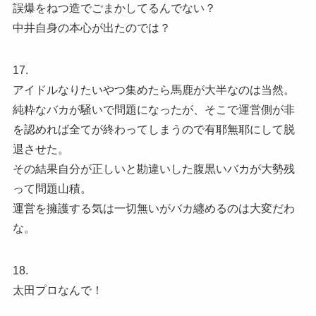
誤爆をねつ造でごまかしてるんでない？
中井自身の本心が出たのでは？
17.
アイドルなりたいやつ集めたら馬鹿が大半なのは当然。
純粋なバカが騒いで問題になったが、そこで運営側が非
を認めれば全てが終わってしまうので有耶無耶にして脱
退させた。
その結果自分が正しいと勘違いした腹黒いバカが大勢残
って問題山積。
運営を擁護する気は一切無いがバカ纏めるのは大変だわ
な。
18.
太田プロなんで！