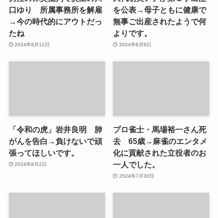
口ゆり 所属事務所を解雇
を公表→母子ともに健康で
→今の時代的にアウトだっ
無事ご出産されたようで何
たね
よりです。
2024年8月11日
2024年8月9日
「令和の虎」岩井良明 肺
プロ雀士・馬場裕一さん死
がんを告白→負けないで頑
去 65歳→麻雀のエンタメ
張ってほしいです。
化に貢献された立役者のお
一人でした。
2024年8月2日
2024年7月30日