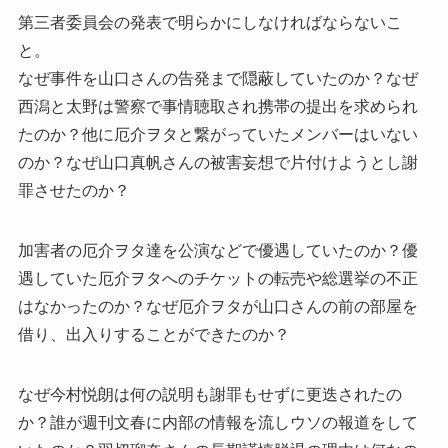
第三者委員会の発表で明らかにしなければならないこ
と。
なぜ事件を山口さんの告発まで隠蔽していたのか？なぜ
西潟と太野は警察で事情聴取され携帯の提出を求められ
たのか？他に厄介ヲタと繋がっていたメンバーはいない
のか？なぜ山口真帆さんの被害妄想で片付けようとし謝
罪させたのか？
加害者の厄介ヲタ達を公演などで優遇していたのか？優
遇していた厄介ヲタへのチケットの転売や総選挙の不正
はなかったのか？なぜ厄介ヲタが山口さんの前の部屋を
借り、出入りすることができたのか？
なぜ今村悦朗は何の説明も謝罪もせずに更迭されたの
か？誰が週刊文春に内部の情報を流しウソの報道をして