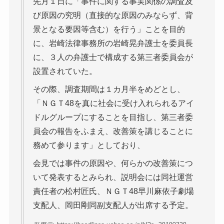
先月１日に「事件に関する事実関係の調査及
び原因の究明（直接的な原因のみならず、背
景となる要因等含む）を行う」ことを目的
に、岩崎法律事務所の岩崎晃弁護士を委員長
に、３人の弁護士で構成する第三者委員会が
設置されていた。
その際、調査期間は１カ月半をめどとし、
「ＮＧＴ48を真に社会に受け入れられるアイ
ドルグループにすることを目指し、第三者委
員会の報告をふまえ、改善策を講じることに
務めて参ります」としており、
会見では事件の原因や、何らかの改善策につ
いて発表するとみられ、説明会には同社運営
責任者の松村匠氏、ＮＧＴ48早川麻依子劇場
支配人、岡田剛同副支配人が出席する予定。