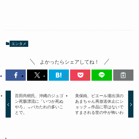
エンタメ
よかったらシェアしてね！
百田尚樹氏、沖縄のジュゴ
美保純、ピエール瀧出演の
ン死骸漂流に「いつか死ぬ
あまちゃん再放送休止にシ
やろ」→バカたれの多いこ
ョック→作品に罪はないで
とで。
すまされる世の中が怖いわ