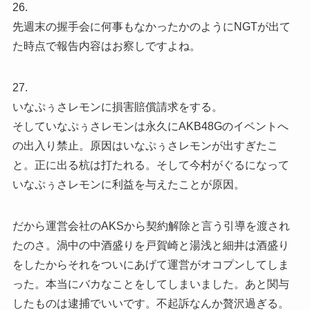
26.
先週末の握手会に何事もなかったかのようにNGTが出て
た時点で報告内容はお察しですよね。
27.
いなぷぅさレモンに損害賠償請求をする。
そしていなぷぅさレモンは永久にAKB48Gのイベントへ
の出入り禁止。原因はいなぷぅさレモンが出すぎたこ
と。正に出る杭は打たれる。そして今村がぐるになって
いなぷぅさレモンに利益を与えたことが原因。
だから運営会社のAKSから契約解除と言う引導を渡され
たのさ。渦中の中酒盛りを戸賀崎と湯浅と細井は酒盛り
をしたからそれをついにあげて運営がオコプンしてしま
った。本当にバカなことをしてしまいました。あと関与
したものは逮捕でいいです。不起訴なんか贅沢過ぎる。