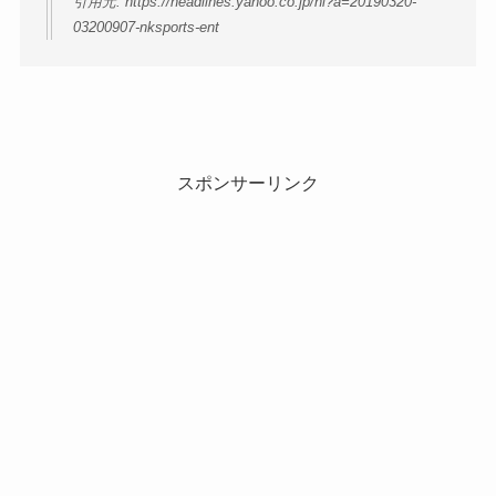
引用元: https://headlines.yahoo.co.jp/hl?a=20190320-
03200907-nksports-ent
スポンサーリンク