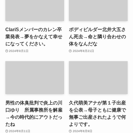
ClariSメンバーのカレン卒
ボディビルダー北井大五さ
業発表→夢をかなえて幸せ
ん死去→命と隣り合わせの
になってください。
体をなんだな
2024年9月1日
2024年8月21日
男性の体臭批判で炎上の川
久代萌美アナが第１子出産
口ゆり 所属事務所を解雇
を公表→母子ともに健康で
→今の時代的にアウトだっ
無事ご出産されたようで何
たね
よりです。
2024年8月11日
2024年8月9日