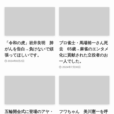
「令和の虎」岩井良明 肺
プロ雀士・馬場裕一さん死
がんを告白→負けないで頑
去 65歳→麻雀のエンタメ
張ってほしいです。
化に貢献された立役者のお
一人でした。
2024年8月2日
2024年7月30日
五輪開会式に登場のアヤ・
フワちゃん 美川憲一を呼