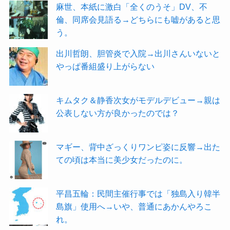
麻世、本紙に激白「全くのうそ」DV、不
倫、同席会見語る→どちらにも嘘があると思
う。
出川哲朗、胆管炎で入院→出川さんいないと
やっぱ番組盛り上がらない
キムタク＆静香次女がモデルデビュー→親は
公表しない方が良かったのでは？
マギー、背中ざっくりワンピ姿に反響→出た
ての頃は本当に美少女だったのに。
平昌五輪：民間主催行事では「独島入り韓半
島旗」使用へ→いや、普通にあかんやろこ
れ。