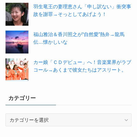
羽生竜王の妻理恵さん「申し訳ない」衝突事
故を謝罪→そっとしてあげよう！
福山雅治＆香川照之が“自然愛”熱弁→龍馬
伝…懐かしいな
カー娘「ＣＤデビュー」へ！音楽業界がラブ
コール→あくまで彼女たちはアスリート。
カテゴリー
カ
テ
ゴ