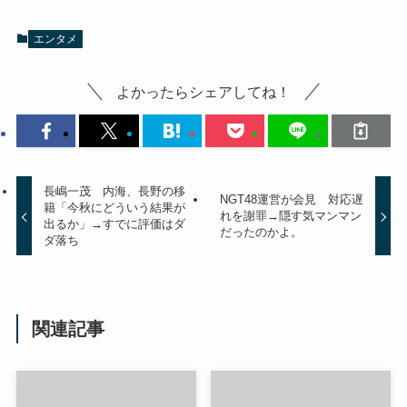
エンタメ
よかったらシェアしてね！
長嶋一茂 内海、長野の移
NGT48運営が会見 対応遅
籍「今秋にどういう結果が
れを謝罪→隠す気マンマン
出るか」→すでに評価はダ
だったのかよ。
ダ落ち
関連記事