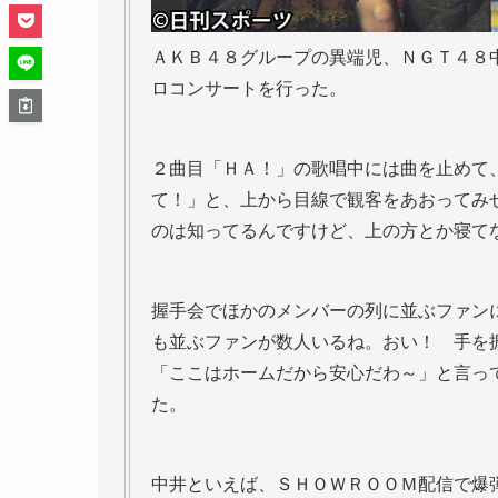
ＡＫＢ４８グループの異端児、ＮＧＴ４８
ロコンサートを行った。
２曲目「ＨＡ！」の歌唱中には曲を止めて
て！」と、上から目線で観客をあおってみ
のは知ってるんですけど、上の方とか寝て
握手会でほかのメンバーの列に並ぶファン
も並ぶファンが数人いるね。おい！ 手を
「ここはホームだから安心だわ～」と言っ
た。
中井といえば、ＳＨＯＷＲＯＯＭ配信で爆