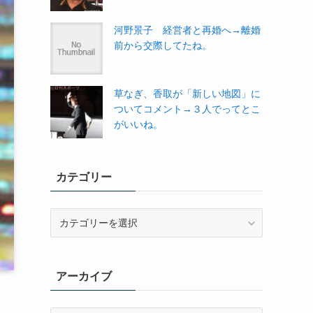
河野景子 経営者と再婚へ→離婚
前から交際してたね。
草なぎ、香取が「新しい地図」に
ついてコメント→３人でってとこ
がいいね。
カテゴリー
カ
テ
ゴ
リ
アーカイブ
ー