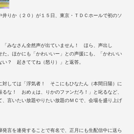
中井りか（２０）が１５日、東京・ＴＤＣホールで初のソ
、「みなさん全然声が出ていません！ ほら、声出し
せた。ほかにも「かわいいー」との声援にも、「かわいい
ない？ 起きててね（怒り）」と返答。
に対しては「浮気者！ そこにもひなたん（本間日陽）に
振るな！ おめぇは、りかのファンだろ！」と叱るなど、
て、言いたい放題やりたい放題のＭＣで、会場を盛り上げ
弾発言を連発することで有名で、正月にも生配信中に送ら