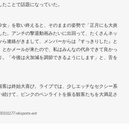
したことで話題になっていた。
少女」を歌い終えると、そのままの姿勢で「正月にも大炎
した。アンチの撃退動画みたいに出回って、たくさんネッ
から連絡がきまして、メンバーからは『すっきりした』と
』とかメールが来たので、私はみんなの代弁できて良かっ
リ。「今後は火加減を調節できるようにします」と、舌を
観客は終始大喜び。ライブでは、少しエッチなセクシー系
い続けて、ピンクのペンライトを振る観客たちを大満足さ
-00101177-nksports-ent