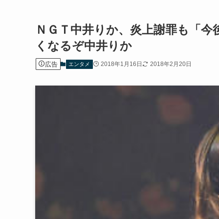
ＮＧＴ中井りか、炎上謝罪も「今
くなるぞ中井りか
広告
2018年1月16日
2018年2月20日
エンタメ