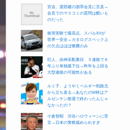
宮迫、渡部建の謝罪会見に言及→
会見でのマスコミの質問は酷いも
のだった
衝突実験で最高点、スバルXVが
世界一安全→カタログスペック上
の欠点はほぼ燃費のみ
巨人、由伸采配裏目 ５連敗で６
年ぶり単独最下位→昨年を上回る
大型連敗の可能性がある
ルミ子、ようやくベルギー戦敗北
から立ち直る→あなたのW杯はア
ルゼンチン敗退で終わったんじゃ
なかったの？
小倉智昭 渋谷ハロウィーンに苦
言→日本の警察舐められすぎ