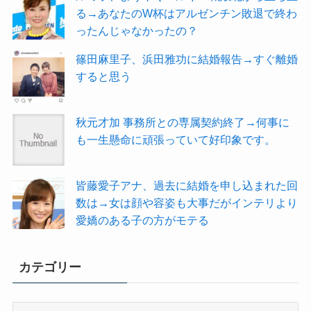
る→あなたのW杯はアルゼンチン敗退で終わ
ったんじゃなかったの？
篠田麻里子、浜田雅功に結婚報告→すぐ離婚
すると思う
秋元才加 事務所との専属契約終了→何事に
も一生懸命に頑張っていて好印象です。
皆藤愛子アナ、過去に結婚を申し込まれた回
数は→女は顔や容姿も大事だがインテリより
愛嬌のある子の方がモテる
カテゴリー
カ