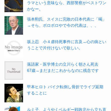
ラマという意味なら、西部警察がベストワン
かなー。
張本勲氏、スイスに完敗の日本代表に「喝」
→そら、ボロボロやで今の代表は、、、
坂上忍 小４虐待死事件に言及→心の病とい
うことで片付けないで欲しい。
落語家・医学博士の立川らく朝さん死去
67歳→まだまだこれからなのに残念です
甲本ヒロト バイク転倒し骨折でライブ延期
することに
ルミ子、ようやくベルギー戦敗北から立ち直