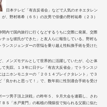
日本テレビ「有吉反省会」などで人気のオネエタレン
）が、野村将希（６５）の次男で俳優の野村祐希（２３）
。
仲間内で国内旅行に行くなどするうちに交際に発展。交際
ッチョな彼氏ができた」と友人らに報告している。野村も
トランスジェンダーの苦悩を乗り越え性転換手術を受けた
ど、メンズモデルとして世界的に活躍していたが、心と体
して失踪。１３年に日テレ「有吉大反省会」でトランスジ
にはニホンモニターの「２０１４ブレイクタレント」で３
ビ「良かれと思って！」で、数年前に性別適合手術を受け
ポーツ男子頂上決戦」の昨年５、９月大会を連覇し、さわ
ＴＢＳ「水戸黄門」の柘植の飛猿役で知られる父親に似た