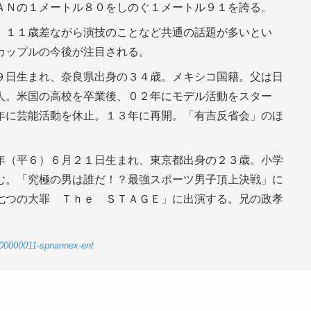
ＡＮの１メートル８０をしのぐ１メートル９１を誇る。
、１１歳差ながら演技のことなど共通の話題が多いとい
カップルの今後が注目される。
９日生まれ、奈良県出身の３４歳。メキシコ国籍。父は日
人。米国の高校を卒業後、０２年にモデル活動をスター
年に芸能活動を休止。１３年に再開。「有吉反省会」のほ
年（平６）６月２１日生まれ、東京都出身の２３歳。小学
む。「究極の男は誰だ！？最強スポーツ男子頂上決戦」に
七つの大罪 Ｔｈｅ ＳＴＡＧＥ」に出演する。兄の政孝
-00000011-spnannex-ent