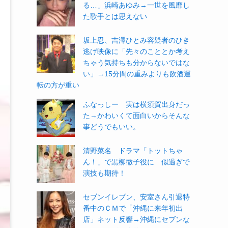
る…」浜崎あゆみ→一世を風靡し
た歌手とは思えない
坂上忍、吉澤ひとみ容疑者のひき
逃げ映像に「先々のこととか考え
ちゃう気持ちも分からないではな
い」→15分間の重みよりも飲酒運
転の方が重い
ふなっしー 実は横須賀出身だっ
た→かわいくて面白いからそんな
事どうでもいい。
清野菜名 ドラマ「トットちゃ
ん！」で黒柳徹子役に 似過ぎで
演技も期待！
セブンイレブン、安室さん引退特
番中のＣＭで「沖縄に来年初出
店」ネット反響→沖縄にセブンな