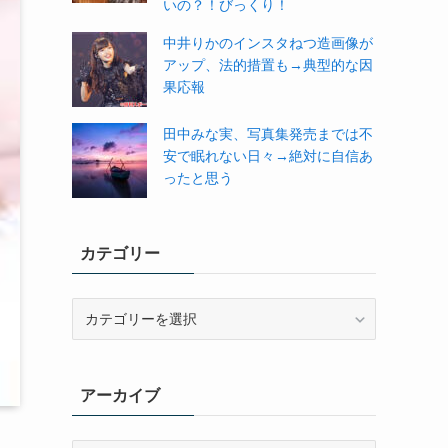
いの？！びっくり！
中井りかのインスタねつ造画像が
アップ、法的措置も→典型的な因
果応報
田中みな実、写真集発売までは不
安で眠れない日々→絶対に自信あ
ったと思う
カテゴリー
カ
テ
ゴ
リ
アーカイブ
ー