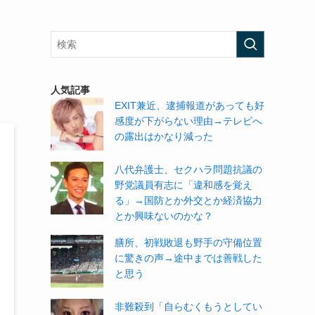
人気記事
EXIT兼近、逮捕報道があっても好
感度が下がらない理由→テレビへ
の露出はかなり減った
八代弁護士、セクハラ問題抗議の
野党議員有志に「違和感を覚え
る」→国防とか外交とか経済協力
とか興味ないのかな？
膳所、初戦敗退も野手の守備位置
に驚きの声→途中までは善戦した
と思う
非難殺到「自らむくもうとしてい