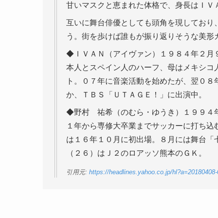
甘いマスクと恵まれた体格で、身長はＩＶ
互いに舞台俳優としても頭角を現しており
う。街を歩けば誰もが振り返りそうな美形
◆ＩＶＡＮ（アイヴァン）１９８４年２月
本人とスペイン人のハーフ、母はメキシコ
ト。０７年に音楽活動を始めたが、翌０８
か、ＴＢＳ「ＵＴＡＧＥ！」に出演中。
◆野村 祐希（のむら・ゆうき）１９９４
１年から専修大卒業までサッカーに打ち込
は１６年１０月に初出場。８月には舞台「
（２６）はＪ２のロアッソ熊本のＧＫ。
引用元:
https://headlines.yahoo.co.jp/hl?a=20180408