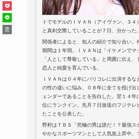
トでモデルのＩＶＡＮ（アイヴァン、３４
と真剣交際していることが７日、分かった
関係者によると、知人の紹介で知り合い、
期間は１年弱。ＩＶＡＮは「イケメンでマ
「人として尊敬している」と周囲に伝え、
恋人と純愛を育んでいる。
ＩＶＡＮは０４年にパリコレに出演するな
の性の違いに悩み、０８年に全てを投げ出
ェンダーであることを告白した。翌１４年
位にランクイン。先月７日放送のフジテレ
たことを公表した。
野村はＴＢＳ「究極の男は誰だ！？最強ス
やかなスポーツマンとして人気急上昇中。