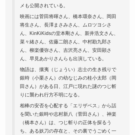
メも公開されている。
映画には菅田将暉さん、橋本環奈さん、岡田
将生さん、長澤まさみさん、ムロツヨシさ
ん、KinKiKidsの堂本剛さん、新井浩文さん、
菜々緒さん、佐藤二朗さん、中村勘九郎さ
ん、柳楽優弥さん、吉沢亮さん、安田顕さ
ん、早見あかりさんらも出演している。
物語は、攘夷（じょうい）志士の生き残りで
銀時（小栗さん）の幼なじみの桂小太郎（岡
田さん）がある日、江戸に現れた謎のつじ斬
りに襲われ行方不明になる。
相棒の安否を心配する「エリザベス」から話
を聞いた銀時や志村新八（菅田さん）、神楽
（橋本さん）は、つじ斬りの正体を探るう
ち、ある妖刀の存在と、その裏でうごめく一