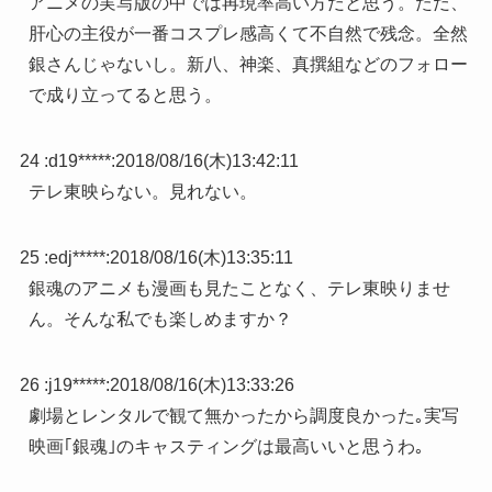
アニメの実写版の中では再現率高い方だと思う。ただ、
肝心の主役が一番コスプレ感高くて不自然で残念。全然
銀さんじゃないし。新八、神楽、真撰組などのフォロー
で成り立ってると思う。
24 :
d19*****
:
2018/08/16(木)13:42:11
テレ東映らない。見れない。
25 :
edj*****
:
2018/08/16(木)13:35:11
銀魂のアニメも漫画も見たことなく、テレ東映りませ
ん。そんな私でも楽しめますか？
26 :
j19*****
:
2018/08/16(木)13:33:26
劇場とレンタルで観て無かったから調度良かった｡実写
映画｢銀魂｣のキャスティングは最高いいと思うわ｡