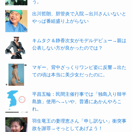
う。
出川哲朗、胆管炎で入院→出川さんいないと
やっぱ番組盛り上がらない
キムタク＆静香次女がモデルデビュー→親は
公表しない方が良かったのでは？
マギー、背中ざっくりワンピ姿に反響→出た
ての頃は本当に美少女だったのに。
平昌五輪：民間主催行事では「独島入り韓半
島旗」使用へ→いや、普通にあかんやろこ
れ。
羽生竜王の妻理恵さん「申し訳ない」衝突事
故を謝罪→そっとしてあげよう！