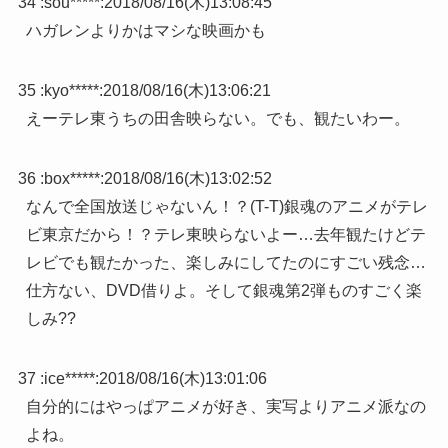
34 :
sou*****
:
2018/08/16(木)13:08:45
ハガレンよりかはマシな映画かも
35 :
kyo*****
:
2018/08/16(木)13:06:21
えーテレ東うちの田舎映らない。でも、観たいわー。
36 :
box*****
:
2018/08/16(木)13:02:52
なんで全国放送じゃないん！？(T-T)銀魂のアニメがテレ
ビ東京だから！？テレ東映らないよー…去年観たけどテ
レビでも観たかった、楽しみにしてたのにすごい残念…
仕方ない、DVD借りよ。そして銀魂第2弾ものすごく楽
しみ??
37 :
ice*****
:
2018/08/16(木)13:01:06
自分的にはやっぱアニメが好き、実写よりアニメ派なの
よね。