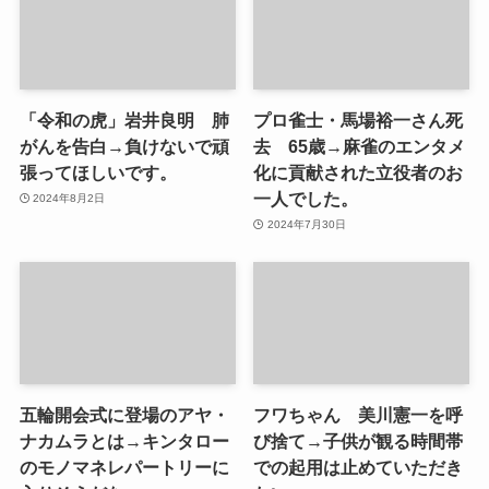
「令和の虎」岩井良明 肺
プロ雀士・馬場裕一さん死
がんを告白→負けないで頑
去 65歳→麻雀のエンタメ
張ってほしいです。
化に貢献された立役者のお
一人でした。
2024年8月2日
2024年7月30日
五輪開会式に登場のアヤ・
フワちゃん 美川憲一を呼
ナカムラとは→キンタロー
び捨て→子供が観る時間帯
のモノマネレパートリーに
での起用は止めていただき