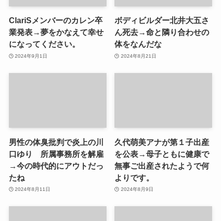
ClariSメンバーのカレン卒
ボディビルダー北井大五さ
業発表→夢をかなえて幸せ
ん死去→命と隣り合わせの
になってください。
体をなんだな
2024年9月1日
2024年8月21日
男性の体臭批判で炎上の川
久代萌美アナが第１子出産
口ゆり 所属事務所を解雇
を公表→母子ともに健康で
→今の時代的にアウトだっ
無事ご出産されたようで何
たね
よりです。
2024年8月11日
2024年8月9日