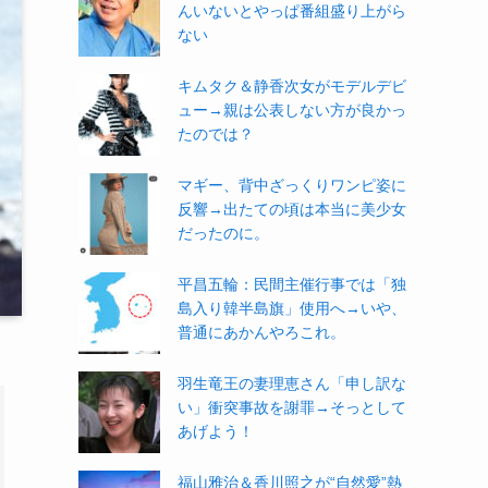
んいないとやっぱ番組盛り上がら
ない
キムタク＆静香次女がモデルデビ
ュー→親は公表しない方が良かっ
たのでは？
マギー、背中ざっくりワンピ姿に
反響→出たての頃は本当に美少女
だったのに。
平昌五輪：民間主催行事では「独
島入り韓半島旗」使用へ→いや、
普通にあかんやろこれ。
羽生竜王の妻理恵さん「申し訳な
い」衝突事故を謝罪→そっとして
あげよう！
福山雅治＆香川照之が“自然愛”熱