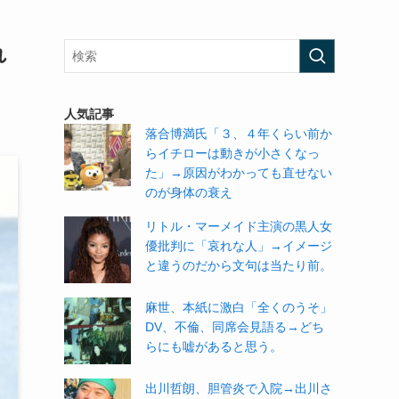
れ
人気記事
落合博満氏「３、４年くらい前か
らイチローは動きが小さくなっ
た」→原因がわかっても直せない
のが身体の衰え
リトル・マーメイド主演の黒人女
優批判に「哀れな人」→イメージ
と違うのだから文句は当たり前。
麻世、本紙に激白「全くのうそ」
DV、不倫、同席会見語る→どち
らにも嘘があると思う。
出川哲朗、胆管炎で入院→出川さ