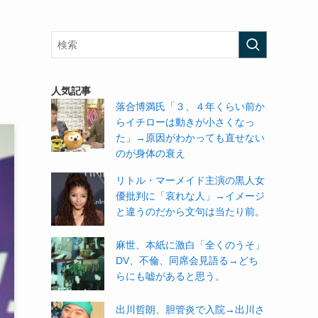
人気記事
落合博満氏「３、４年くらい前か
らイチローは動きが小さくなっ
た」→原因がわかっても直せない
のが身体の衰え
リトル・マーメイド主演の黒人女
優批判に「哀れな人」→イメージ
と違うのだから文句は当たり前。
麻世、本紙に激白「全くのうそ」
DV、不倫、同席会見語る→どち
らにも嘘があると思う。
出川哲朗、胆管炎で入院→出川さ