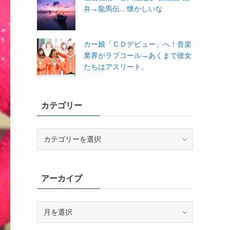
弁→龍馬伝…懐かしいな
カー娘「ＣＤデビュー」へ！音楽
業界がラブコール→あくまで彼女
たちはアスリート。
カテゴリー
カ
テ
ゴ
リ
アーカイブ
ー
ア
ー
カ