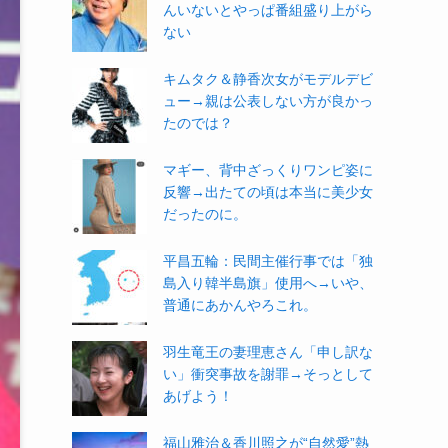
んいないとやっぱ番組盛り上がら
ない
キムタク＆静香次女がモデルデビ
ュー→親は公表しない方が良かっ
たのでは？
マギー、背中ざっくりワンピ姿に
反響→出たての頃は本当に美少女
だったのに。
平昌五輪：民間主催行事では「独
島入り韓半島旗」使用へ→いや、
普通にあかんやろこれ。
羽生竜王の妻理恵さん「申し訳な
い」衝突事故を謝罪→そっとして
あげよう！
福山雅治＆香川照之が“自然愛”熱