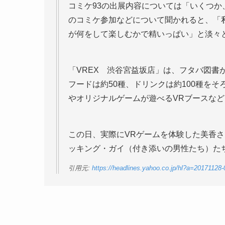
コミケ93の出展内容については「いくつ
のコミケ参加などについて聞かれると、「
が何をして楽しむかで精いっぱい」と淡々
「VREX 渋谷宮益坂店」は、フタバ図書
フードは約50種、ドリンクは約100種をそ
やオリジナルゲームが遊べるVRブースなど
この日、実際にVRゲームを体験した美香
ッキング・ガイ（付き添いの男性たち）た
引用元:
https://headlines.yahoo.co.jp/hl?a=201711