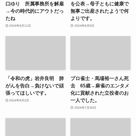
口ゆり 所属事務所を解雇
を公表→母子ともに健康で
→今の時代的にアウトだっ
無事ご出産されたようで何
たね
よりです。
2024年8月11日
2024年8月9日
「令和の虎」岩井良明 肺
プロ雀士・馬場裕一さん死
がんを告白→負けないで頑
去 65歳→麻雀のエンタメ
張ってほしいです。
化に貢献された立役者のお
一人でした。
2024年8月2日
2024年7月30日