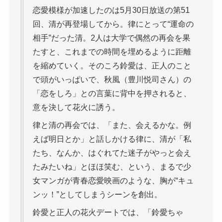
恋愛模様が加速したのは5月30日放送の第51
回、清が再登場してから。律にとって“運命の
相手”だった清。2人は大学で偶然の再会を果
たすと、これまでの時間を埋めるように距離
を縮めていく。そのころ鈴愛は、正人のこと
で頭がいっぱいで、秋風（豊川悦司さん）の
「恋をしろ」との言葉に背中を押されると、
意を決して花火に誘う。
律と清の再会では、「また、会えるかな。例
えば明日とか」と話しかける律に、清が「私
たち、なんか、はぐれてた迷子がやっと会え
たみたいね」とほほ笑む、という、まるで少
女マンガが青春恋愛映画のような、胸が“キュ
ンッ！”としてしまうシーンを創出。
鈴愛と正人の花火デートでは、「鈴愛ちゃ