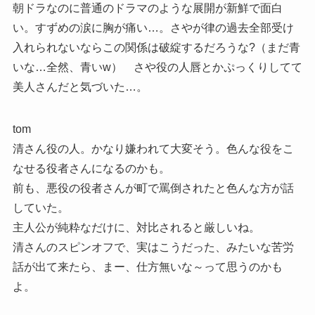
朝ドラなのに普通のドラマのような展開が新鮮で面白
い。すずめの涙に胸が痛い…。さやが律の過去全部受け
入れられないならこの関係は破綻するだろうな?（まだ青
いな…全然、青いw） さや役の人唇とかぷっくりしてて
美人さんだと気づいた…。
tom
清さん役の人。かなり嫌われて大変そう。色んな役をこ
なせる役者さんになるのかも。
前も、悪役の役者さんが町で罵倒されたと色んな方が話
していた。
主人公が純粋なだけに、対比されると厳しいね。
清さんのスピンオフで、実はこうだった、みたいな苦労
話が出て来たら、まー、仕方無いな～って思うのかも
よ。