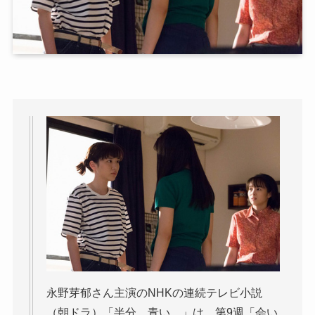
永野芽郁さん主演のNHKの連続テレビ小説
（朝ドラ）「半分、青い。」は、第9週「会い