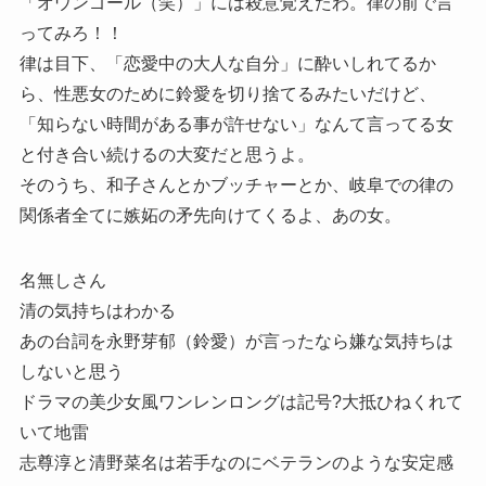
「オウンゴール（笑）」には殺意覚えたわ。律の前で言
ってみろ！！
律は目下、「恋愛中の大人な自分」に酔いしれてるか
ら、性悪女のために鈴愛を切り捨てるみたいだけど、
「知らない時間がある事が許せない」なんて言ってる女
と付き合い続けるの大変だと思うよ。
そのうち、和子さんとかブッチャーとか、岐阜での律の
関係者全てに嫉妬の矛先向けてくるよ、あの女。
名無しさん
清の気持ちはわかる
あの台詞を永野芽郁（鈴愛）が言ったなら嫌な気持ちは
しないと思う
ドラマの美少女風ワンレンロングは記号?大抵ひねくれて
いて地雷
志尊淳と清野菜名は若手なのにベテランのような安定感