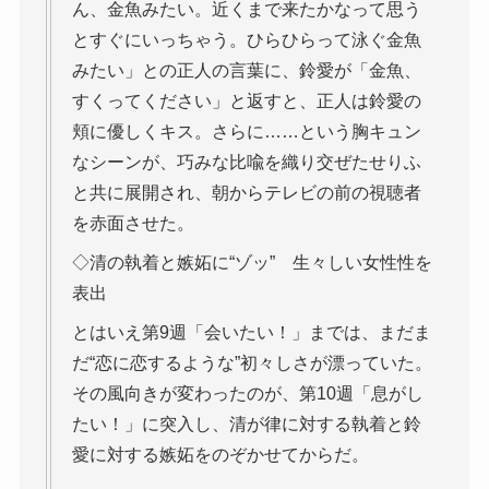
ん、金魚みたい。近くまで来たかなって思う
とすぐにいっちゃう。ひらひらって泳ぐ金魚
みたい」との正人の言葉に、鈴愛が「金魚、
すくってください」と返すと、正人は鈴愛の
頬に優しくキス。さらに……という胸キュン
なシーンが、巧みな比喩を織り交ぜたせりふ
と共に展開され、朝からテレビの前の視聴者
を赤面させた。
◇清の執着と嫉妬に“ゾッ” 生々しい女性性を
表出
とはいえ第9週「会いたい！」までは、まだま
だ“恋に恋するような”初々しさが漂っていた。
その風向きが変わったのが、第10週「息がし
たい！」に突入し、清が律に対する執着と鈴
愛に対する嫉妬をのぞかせてからだ。