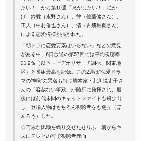
たい！」から第10週「息がしたい！」にか
け、鈴愛（永野さん）、律（佐藤健さん）、
正人（中村倫也さん）、清（古畑星夏さん）
による恋愛模様が描かれた。
「朝ドラに恋愛要素はいらない」などの意見
がある中、6日放送の第57回では平均視聴率
21.9％（以下・ビデオリサーチ調べ、関東地
区）と番組最高を記録。この2週は“恋愛ドラ
マの神様”の異名も持つ脚本家・北川悦吏子さ
んの「容赦ない筆致」が随所に発揮され、最
後には前代未聞のキャットファイトも飛び出
し、登場人物はもちろん視聴者をも翻弄（ほ
んろう）した。
◇巧みな比喩を織り交ぜたせりふ 朝からキ
スにテレビの前で視聴者赤面