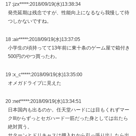
17 :
jzx*****
:
2018/09/19(水)13:38:34
発売延期は残念ですが、性能向上になるなら我慢して待
つしかないですね。
18 :
air*****
:
2018/09/19(水)13:37:05
小学生の頃持ってて13年前に東十条のゲーム屋で箱付き
500円のやつ買ったわ。
19 :
x_c*****
:
2018/09/19(水)13:35:00
オメガドライブに見えた
20 :
net*****
:
2018/09/19(水)13:34:51
日本国内も出るのか。任天堂ハードには目もくれずマー
クIIIからずっとセガハード一筋だった身としては出たら
絶対買う。
サターンとドリキャスは押入れから引っ張り出したら出