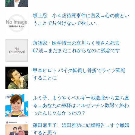
坂上忍 小４虐待死事件に言及→心の病とい
うことで片付けないで欲しい。
落語家・医学博士の立川らく朝さん死去
67歳→まだまだこれからなのに残念です
甲本ヒロト バイク転倒し骨折でライブ延期
することに
ルミ子、ようやくベルギー戦敗北から立ち直
る→あなたのW杯はアルゼンチン敗退で終わ
ったんじゃなかったの？
篠田麻里子、浜田雅功に結婚報告→すぐ離婚
すると思う