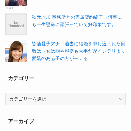
秋元才加 事務所との専属契約終了→何事に
も一生懸命に頑張っていて好印象です。
皆藤愛子アナ、過去に結婚を申し込まれた回
数は→女は顔や容姿も大事だがインテリより
愛嬌のある子の方がモテる
カテゴリー
カ
テ
ゴ
リ
アーカイブ
ー