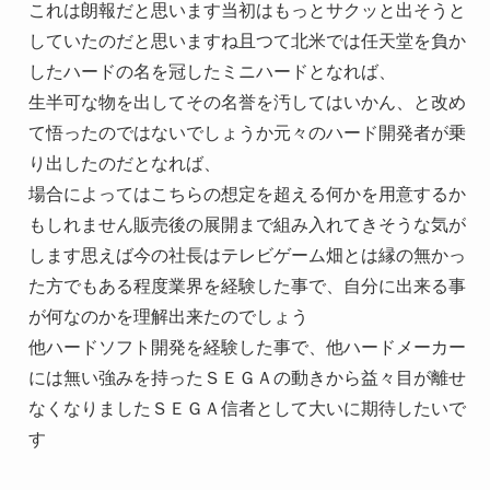
これは朗報だと思います当初はもっとサクッと出そうと
していたのだと思いますね且つて北米では任天堂を負か
したハードの名を冠したミニハードとなれば、
生半可な物を出してその名誉を汚してはいかん、と改め
て悟ったのではないでしょうか元々のハード開発者が乗
り出したのだとなれば、
場合によってはこちらの想定を超える何かを用意するか
もしれません販売後の展開まで組み入れてきそうな気が
します思えば今の社長はテレビゲーム畑とは縁の無かっ
た方でもある程度業界を経験した事で、自分に出来る事
が何なのかを理解出来たのでしょう
他ハードソフト開発を経験した事で、他ハードメーカー
には無い強みを持ったＳＥＧＡの動きから益々目が離せ
なくなりましたＳＥＧＡ信者として大いに期待したいで
す