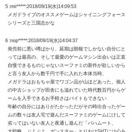
5 :
mir*****
:
2018/09/19(水)14:09:53
メガドライブのオススメゲームはシャイニングフォース
シリーズと三国志かな
6 :
nop*****
:
2018/09/19(水)14:04:37
発売前に悪い噂ばかり、延期は朗報でしかない自分にと
っては最高の、そして最愛のゲームマシン出会いは正直
自慢できるものじゃないスーファミの新作が欲しいから
と言う友人から数千円で手に入れた本体当時、
メガドラはおもちゃ屋でワゴン品が山ほどあった、個人
の中古ショップが田舎にも溢れていた時代数百円からゲ
ームを入手できるお手軽さはバイトもできない
年齢の自分にはありがたかっただがその時出合ったゲー
ムの数々は友人宅で遊んだスーファミのゲームにけして
劣ってはいない友人と夜通し遊んだ「バハムート、
大戦略、ぷよぷよ、ガンスター」とりわけSHTには心を