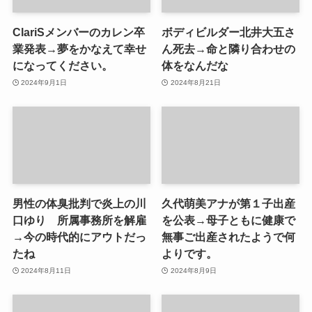
ClariSメンバーのカレン卒
ボディビルダー北井大五さ
業発表→夢をかなえて幸せ
ん死去→命と隣り合わせの
になってください。
体をなんだな
2024年9月1日
2024年8月21日
男性の体臭批判で炎上の川
久代萌美アナが第１子出産
口ゆり 所属事務所を解雇
を公表→母子ともに健康で
→今の時代的にアウトだっ
無事ご出産されたようで何
たね
よりです。
2024年8月11日
2024年8月9日