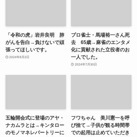
「令和の虎」岩井良明 肺
プロ雀士・馬場裕一さん死
がんを告白→負けないで頑
去 65歳→麻雀のエンタメ
張ってほしいです。
化に貢献された立役者のお
一人でした。
2024年8月2日
2024年7月30日
五輪開会式に登場のアヤ・
フワちゃん 美川憲一を呼
ナカムラとは→キンタロー
び捨て→子供が観る時間帯
のモノマネレパートリーに
での起用は止めていただき