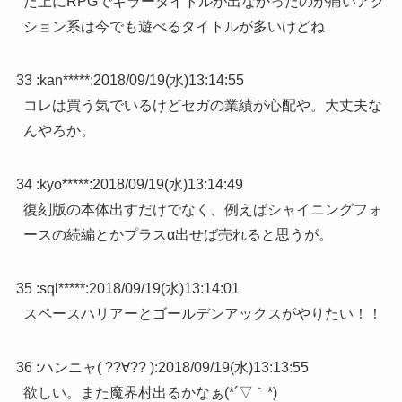
た上にRPGでキラータイトルが出なかったのが痛いアク
ション系は今でも遊べるタイトルが多いけどね
33 :
kan*****
:
2018/09/19(水)13:14:55
コレは買う気でいるけどセガの業績が心配や。大丈夫な
んやろか。
34 :
kyo*****
:
2018/09/19(水)13:14:49
復刻版の本体出すだけでなく、例えばシャイニングフォ
ースの続編とかプラスα出せば売れると思うが。
35 :
sql*****
:
2018/09/19(水)13:14:01
スペースハリアーとゴールデンアックスがやりたい！！
36 :
ハンニャ( ??∀?? )
:
2018/09/19(水)13:13:55
欲しい。また魔界村出るかなぁ(*´▽｀*)