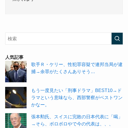
人気記事
歌手Ｒ・ケリー、性犯罪容疑で連邦当局が逮
捕→余罪がたくさんありそう…
もう一度見たい「刑事ドラマ」BEST10→ド
ラマという意味なら、西部警察がベストワン
かなー。
張本勲氏、スイスに完敗の日本代表に「喝」
→そら、ボロボロやで今の代表は、、、