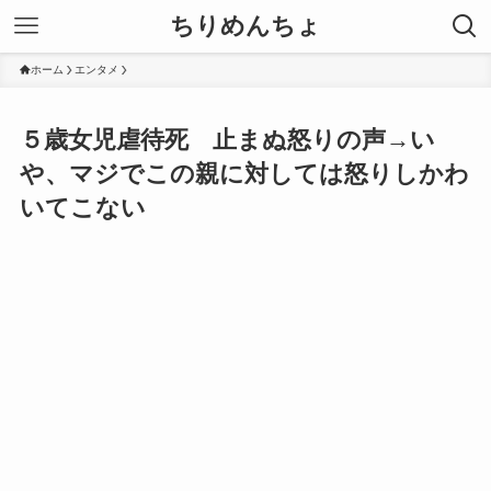
ちりめんちょ
ホーム
エンタメ
５歳女児虐待死 止まぬ怒りの声→い
や、マジでこの親に対しては怒りしかわ
いてこない