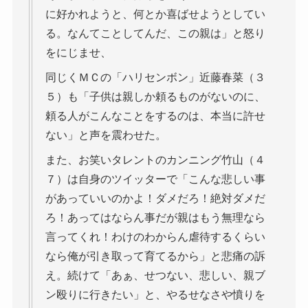
に好かれようと、何とか喜ばせようとしてい
る。なんてことしてんだ、この親は」と怒り
をにじませ、
同じくＭＣの「ハリセンボン」近藤春菜（３
５）も「子供は親しか頼るものがないのに、
頼る人がこんなことをするのは、本当に許せ
ない」と声を震わせた。
また、お笑いタレントのカンニング竹山（４
７）は自身のツイッターで「こんな悲しい事
があっていいのかよ！ダメだろ！絶対ダメだ
ろ！あってはならん事だが親はもう無理なら
言ってくれ！わけのわからん虐待するくらい
なら俺が引き取って育てるから」と悲痛の訴
え。続けて「あぁ、せつない、悲しい、親ブ
ン殴りに行きたい」と、やるせなさや憤りを