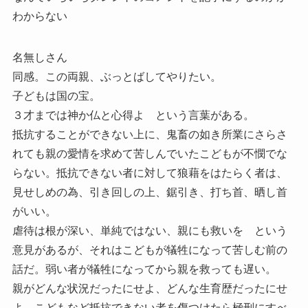
わからない
名無しさん
同感。この両親、ぶっとばしてやりたい。
子どもは国の宝。
３才までは神か仏と心得よ という言葉がある。
抵抗することができない上に、鬼畜の如き所業にさらさ
れても親の愛情を求めて苦しんでいたこどもが不憫でな
らない。抵抗できない者に対して狼藉をはたらく者は、
見せしめの為、引き回しの上、鋸引き、打ち首、晒し首
がいい。
虐待は根が深い、単純ではない、親にも救いを という
意見があるが、それはこどもが犠牲になって苦しむ前の
話だ。弱い者が犠牲になってから親を救っても遅い。
親がどんな状況だったにせよ、どんな生育歴だったにせ
よ、こどもなど抵抗できない者を傷つけたら極刑にすべ