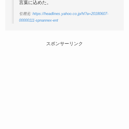
言葉に込めた。
引用元:
https://headlines.yahoo.co.jp/hl?a=20180607-
00000111-spnannex-ent
スポンサーリンク