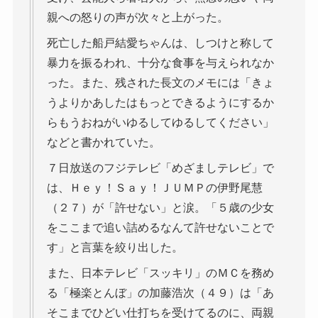
親への怒りの声が次々と上がった。
死亡した船戸結愛ちゃんは、しつけと称して
暴力を振るわれ、十分な食事を与えられなか
った。また、残された長文のメモには「きょ
うよりかあしたはもっとできるようにするか
らもうおねがいゆるしてゆるしてください」
などと書かれていた。
７日放送のフジテレビ「めざましテレビ」で
は、Ｈｅｙ！Ｓａｙ！ＪＵＭＰの伊野尾慧
（２７）が「許せない」と涙。「５歳の少女
をここまで追い詰めるなんて許せないことで
す」と言葉を絞り出した。
また、日本テレビ「スッキリ」のＭＣを務め
る「極楽とんぼ」の加藤浩次（４９）は「あ
そこまでひどい仕打ちを受けてるのに、両親