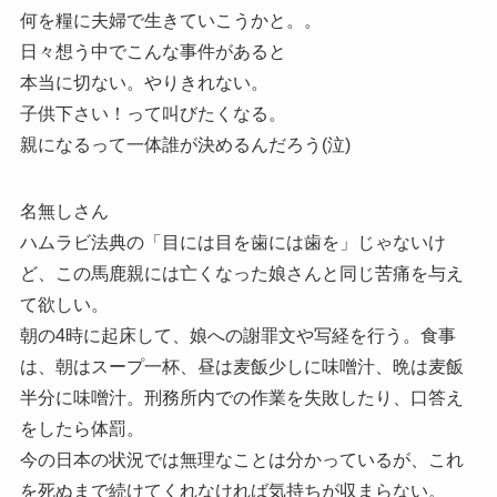
何を糧に夫婦で生きていこうかと。。
日々想う中でこんな事件があると
本当に切ない。やりきれない。
子供下さい！って叫びたくなる。
親になるって一体誰が決めるんだろう(泣)
名無しさん
ハムラビ法典の「目には目を歯には歯を」じゃないけ
ど、この馬鹿親には亡くなった娘さんと同じ苦痛を与え
て欲しい。
朝の4時に起床して、娘への謝罪文や写経を行う。食事
は、朝はスープ一杯、昼は麦飯少しに味噌汁、晩は麦飯
半分に味噌汁。刑務所内での作業を失敗したり、口答え
をしたら体罰。
今の日本の状況では無理なことは分かっているが、これ
を死ぬまで続けてくれなければ気持ちが収まらない。