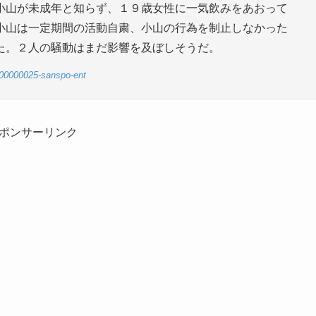
小山が未成年と知らず、１９歳女性に一気飲みをあおって
小山は一定期間の活動自粛、小山の行為を制止しなかった
た。２人の騒動はまだ影響を及ぼしそうだ。
-00000025-sanspo-ent
ポンサーリンク