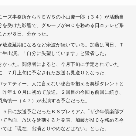
ニーズ事務所からＮＥＷＳの小山慶一郎（３４）が活動自
分を受けた影響で、グループがＭＣを務める日本テレビ系
ことが８日、分かった。
が放送延期になるなど余波が続いている。加藤は同日、Ｔ
に生出演。「自分に失望しています」と猛省した。
きかった。関係者によると、今月下旬に予定されていた
に。７月上旬に予定された放送も見送りとなった。
バラエティー。人に言えない秘密を抱える奥様タレントと
、昨年１０月に初めて放送。２回目の今回も前回に続き、
羽鳥慎一（４７）が出演する予定だった。
１５日に放送予定だったＢＳプレミアム「ザ少年倶楽部プ
いて当面、放送を延期すると発表。加藤がＭＣを務める今
いては「現在、出演とりやめなどはない」とした。