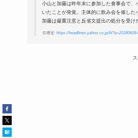
小山と加藤は昨年末に参加した食事会で、
いたことが発覚。主体的に飲み会を催した
加藤は厳重注意と反省文提出の処分を受け
引用元:
https://headlines.yahoo.co.jp/hl?a=20180609
ス