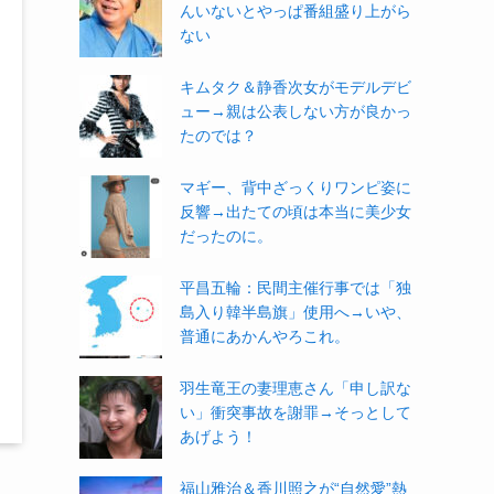
んいないとやっぱ番組盛り上がら
ない
キムタク＆静香次女がモデルデビ
ュー→親は公表しない方が良かっ
たのでは？
マギー、背中ざっくりワンピ姿に
反響→出たての頃は本当に美少女
だったのに。
平昌五輪：民間主催行事では「独
島入り韓半島旗」使用へ→いや、
普通にあかんやろこれ。
羽生竜王の妻理恵さん「申し訳な
い」衝突事故を謝罪→そっとして
あげよう！
福山雅治＆香川照之が“自然愛”熱