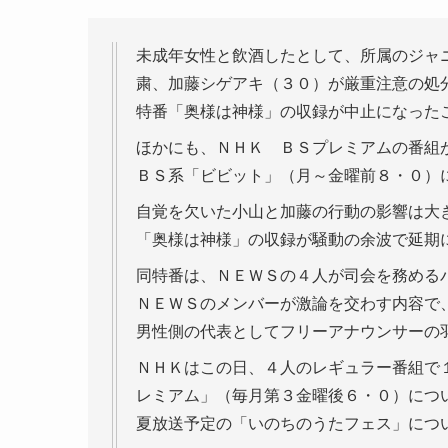
未成年女性と飲酒したとして、所属のジャ
粛、加藤シゲアキ（３０）が厳重注意の処
特番「奥様は神様」の収録が中止になった
ほかにも、ＮＨＫ ＢＳプレミアムの番組
ＢＳ系「ビビット」（月～金曜前８・０）
自覚を欠いた小山と加藤の行動の影響は大
「奥様は神様」の収録が騒動の余波で延期
同特番は、ＮＥＷＳの４人が司会を務める
ＮＥＷＳのメンバーが激論を交わす内容で
男性側の代表としてフリーアナウンサーの
ＮＨＫはこの日、４人のレギュラー番組で
レミアム」（毎月第３金曜後６・０）につ
夏放送予定の「いのちのうたフェス」につ