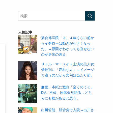
人気記事
落合博満氏「３、４年くらい前か
らイチローは動きが小さくなっ
た」→原因がわかっても直せない
のが身体の衰え
リトル・マーメイド主演の黒人女
優批判に「哀れな人」→イメージ
と違うのだから文句は当たり前。
麻世、本紙に激白「全くのうそ」
DV、不倫、同席会見語る→どち
らにも嘘があると思う。
出川哲朗、胆管炎で入院→出川さ