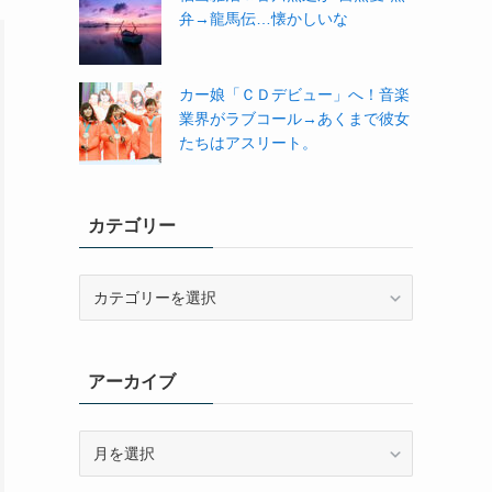
弁→龍馬伝…懐かしいな
カー娘「ＣＤデビュー」へ！音楽
業界がラブコール→あくまで彼女
たちはアスリート。
カテゴリー
カ
テ
ゴ
リ
アーカイブ
ー
ア
ー
カ