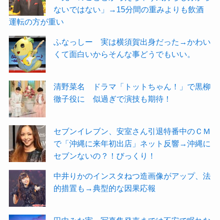
ないではない」→15分間の重みよりも飲酒
運転の方が重い
ふなっしー 実は横須賀出身だった→かわい
くて面白いからそんな事どうでもいい。
清野菜名 ドラマ「トットちゃん！」で黒柳
徹子役に 似過ぎで演技も期待！
セブンイレブン、安室さん引退特番中のＣＭ
で「沖縄に来年初出店」ネット反響→沖縄に
セブンないの？！びっくり！
中井りかのインスタねつ造画像がアップ、法
的措置も→典型的な因果応報