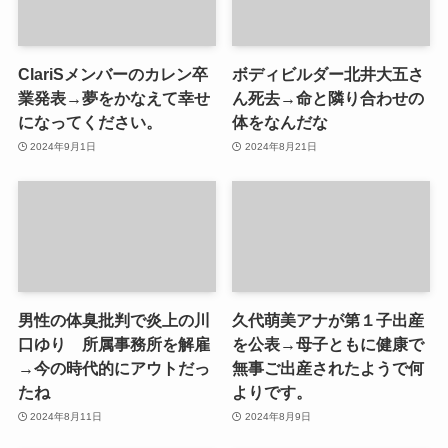
ClariSメンバーのカレン卒
ボディビルダー北井大五さ
業発表→夢をかなえて幸せ
ん死去→命と隣り合わせの
になってください。
体をなんだな
2024年9月1日
2024年8月21日
男性の体臭批判で炎上の川
久代萌美アナが第１子出産
口ゆり 所属事務所を解雇
を公表→母子ともに健康で
→今の時代的にアウトだっ
無事ご出産されたようで何
たね
よりです。
2024年8月11日
2024年8月9日