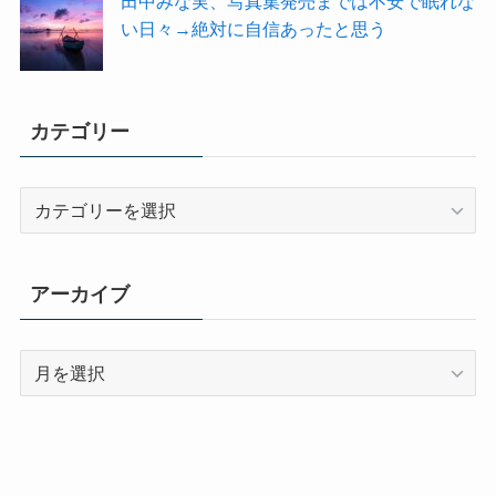
田中みな実、写真集発売までは不安で眠れな
い日々→絶対に自信あったと思う
カテゴリー
カ
テ
ゴ
リ
アーカイブ
ー
ア
ー
カ
イ
ブ