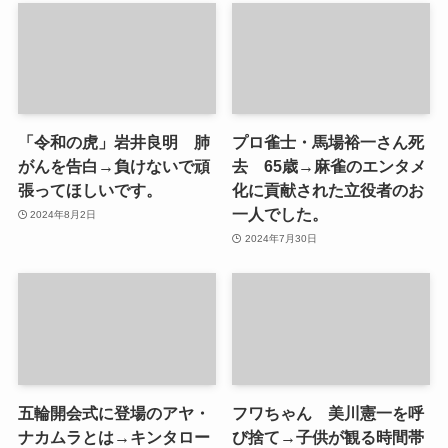
「令和の虎」岩井良明 肺
プロ雀士・馬場裕一さん死
がんを告白→負けないで頑
去 65歳→麻雀のエンタメ
張ってほしいです。
化に貢献された立役者のお
一人でした。
2024年8月2日
2024年7月30日
五輪開会式に登場のアヤ・
フワちゃん 美川憲一を呼
ナカムラとは→キンタロー
び捨て→子供が観る時間帯