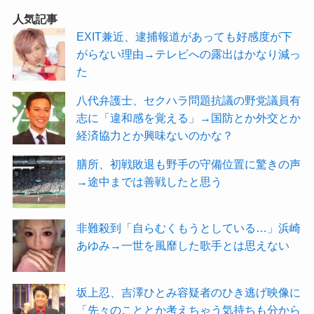
人気記事
EXIT兼近、逮捕報道があっても好感度が下
がらない理由→テレビへの露出はかなり減っ
た
八代弁護士、セクハラ問題抗議の野党議員有
志に「違和感を覚える」→国防とか外交とか
経済協力とか興味ないのかな？
膳所、初戦敗退も野手の守備位置に驚きの声
→途中までは善戦したと思う
非難殺到「自らむくもうとしている…」浜崎
あゆみ→一世を風靡した歌手とは思えない
坂上忍、吉澤ひとみ容疑者のひき逃げ映像に
「先々のこととか考えちゃう気持ちも分から