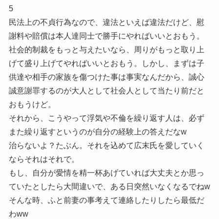
5
民法上の不貞行為なので、違法といえば違法だけど、慰
謝料や賠償は本人達同士で勝手にやればいいとおもう。
社会的制裁をもっと与えたいなら、周りがもっと取り上
げて盛り上げてやればいいとおもう。しかし、まずは子
供達や相手の家族を傷つけた事は事実なんだから、誠心
誠意謝罪するのが大人として社会人として当たり前だと
おもうけど。
それから、こうやって浮気や不倫を繰り返す人は、必ず
また繰り返すというのが自分の経験上の答えだなw
治らないよ？たぶん。それを込めて広末氏を愛していく
ならそれはそれで。
もし、自分が愛情を精一杯あげていれば大丈夫とか思っ
ていたとしたら大間違いで、ある日突然いなくなるでねw
そんな時、ふと前妻の事考えて連絡したりしたら最低だ
わww