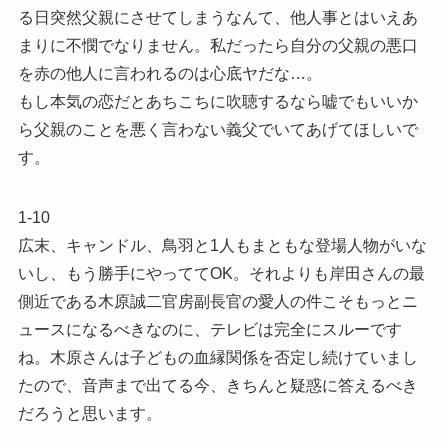
る日突然父親にさせてしまうなんて、他人事とはいえあ
まりに不憫でなりません。私だったら自分の父親の悪口
を赤の他人に言われるのは心底ヤだな…。
もし本気の恋だとあちこちに吹聴するなら嘘でもいいか
ら父親のことを悪く言わない義父でいてあげてほしいで
す。
1-10
広末、キャンドル、鳥羽と1人もまともな登場人物がいな
いし、もう勝手にやっててOK。それよりも岸田さんの最
側近である木原誠二官房副長官の愛人の件こそもっとニ
ュースになるべきなのに、テレビは完全にスルーです
ね。木原さんは子どもの血縁関係を否定し続けていまし
たので、音声まで出てる今、きちんと疑惑に答えるべき
だろうと思います。