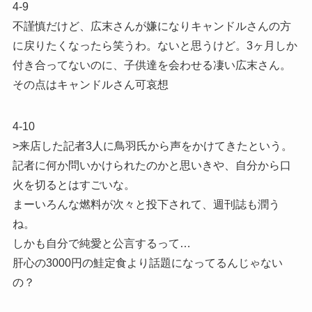
4-9
不謹慎だけど、広末さんが嫌になりキャンドルさんの方
に戻りたくなったら笑うわ。ないと思うけど。3ヶ月しか
付き合ってないのに、子供達を会わせる凄い広末さん。
その点はキャンドルさん可哀想
4-10
>来店した記者3人に鳥羽氏から声をかけてきたという。
記者に何か問いかけられたのかと思いきや、自分から口
火を切るとはすごいな。
まーいろんな燃料が次々と投下されて、週刊誌も潤う
ね。
しかも自分で純愛と公言するって…
肝心の3000円の鮭定食より話題になってるんじゃない
の？