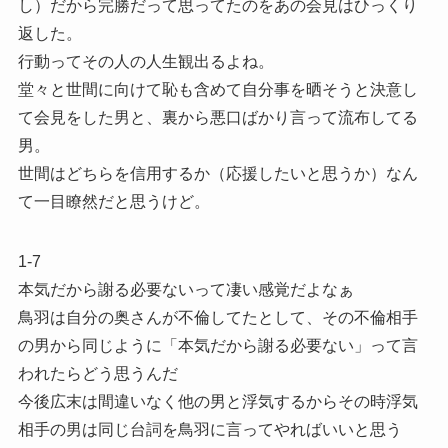
し）だから完勝だって思ってたのをあの会見はひっくり
返した。
行動ってその人の人生観出るよね。
堂々と世間に向けて恥も含めて自分事を晒そうと決意し
て会見をした男と、裏から悪口ばかり言って流布してる
男。
世間はどちらを信用するか（応援したいと思うか）なん
て一目瞭然だと思うけど。
1-7
本気だから謝る必要ないって凄い感覚だよなぁ
鳥羽は自分の奥さんが不倫してたとして、その不倫相手
の男から同じように「本気だから謝る必要ない」って言
われたらどう思うんだ
今後広末は間違いなく他の男と浮気するからその時浮気
相手の男は同じ台詞を鳥羽に言ってやればいいと思う