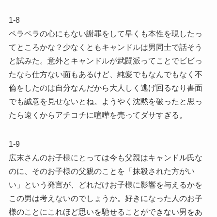
1-8
ペラペラの心にもない謝罪をして早くも本性を現したっ
てところかな？少なくともキャンドルは男同士で話そう
と試みた。意外とキャンドルが武闘派ってことでビビっ
たなら仕方ない面もあるけど、純愛でもなんでもなく不
倫をしたのは自分なんだから大人しく逃げ回るなり書面
でも誠意を見せないとね。ようやく沈黙を破ったと思っ
たら遠くからアチコチに喧嘩を売ってダサすぎる。
1-9
広末さんのお子様にとっては今も父親はキャンドル氏な
のに、そのお子様の父親のことを「抹殺された方がい
い」という発言が、どれだけお子様に影響を与えるかを
この男は考えないのでしょうか。好きになった人のお子
様のことにこれほど思いを馳せることができない男をあ