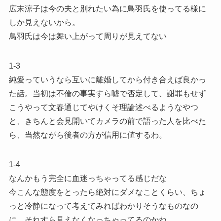
広末涼子は今の夫と別れたい為に鳥羽氏を使ってる様に
しか見えないから。
鳥羽氏は今は舞い上がって周りが見えてない
1-3
純愛っていうなら互いに離婚してから付き合えば良かっ
た話。当初は不倫の事実すら嘘で否定して、謝罪もせず
こうやって文春通じてやけくそ理論述べるようなやつ
と、きちんと会見開いてカメラの前で語った人を比べた
ら、当然ながら後者の方が信用に値するわ。
1-4
なんかもう完全に血迷っちゃってる感じだな
今こんな態度をとったら絶対にダメなことくらい、ちょ
っと冷静になって考えてみればわかりそうなものなの
に、それすら見えなくなっちゃってるのかね