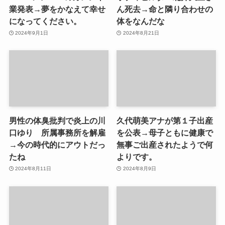
業発表→夢をかなえて幸せ
ん死去→命と隣り合わせの
になってください。
体をなんだな
2024年9月1日
2024年8月21日
男性の体臭批判で炎上の川
久代萌美アナが第１子出産
口ゆり 所属事務所を解雇
を公表→母子ともに健康で
→今の時代的にアウトだっ
無事ご出産されたようで何
たね
よりです。
2024年8月11日
2024年8月9日