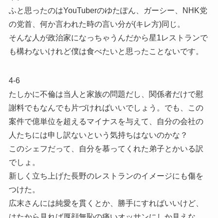
ふと思ったのはYouTuberのゆたぽん、ガーシー、NHK党
の党首、何か言われた時の言い分が(キレ方)同じ。
そんな人が政治家になっちゃうんだから星1レストランで
も構わないけれど僕は食べたいと思ったことないです。
4-6
たしかに不倫は当人と家族の問題だし、関係者だけで慰
謝料でもなんでも片づければいいでしょう。でも、この
案件で億単位を超えるマイナスを与えて、自分の会社の
人たちには申し訳ないという気持ちはないのかな？
このシェフだって、自分を慕ってくれた弟子とかいる訳
でしょ。
新しく立ち上げた長野のレストランのイメージにも傷を
つけた。
広末さんには純愛を貫くとか、勝手にすればいいけど、
はたから見れば厚顔無恥の痛いオッサンにしか見えな