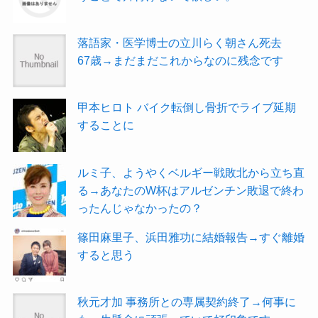
落語家・医学博士の立川らく朝さん死去
67歳→まだまだこれからなのに残念です
甲本ヒロト バイク転倒し骨折でライブ延期
することに
ルミ子、ようやくベルギー戦敗北から立ち直
る→あなたのW杯はアルゼンチン敗退で終わ
ったんじゃなかったの？
篠田麻里子、浜田雅功に結婚報告→すぐ離婚
すると思う
秋元才加 事務所との専属契約終了→何事に