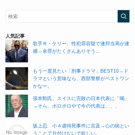
人気記事
歌手Ｒ・ケリー、性犯罪容疑で連邦当局が逮
捕→余罪がたくさんありそう…
もう一度見たい「刑事ドラマ」BEST10→ド
ラマという意味なら、西部警察がベストワン
かなー。
張本勲氏、スイスに完敗の日本代表に「喝」
→そら、ボロボロやで今の代表は、、、
坂上忍 小４虐待死事件に言及→心の病とい
うことで片付けないで欲しい。