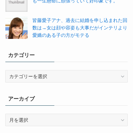
も一生懸命に頑張っていて好印象です。
皆藤愛子アナ、過去に結婚を申し込まれた回
数は→女は顔や容姿も大事だがインテリより
愛嬌のある子の方がモテる
カテゴリー
カ
テ
ゴ
リ
アーカイブ
ー
ア
ー
カ