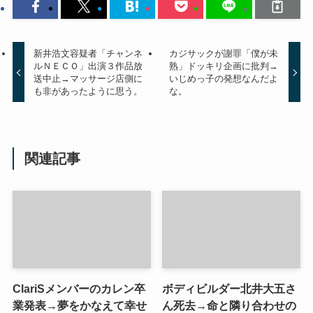
新井浩文容疑者「チャンネ
カジサックが謝罪「僕が未
ルＮＥＣＯ」出演３作品放
熟」ドッキリ企画に批判→
送中止→マッサージ店側に
いじめっ子の発想なんだよ
も非があったように思う。
な。
関連記事
ClariSメンバーのカレン卒
ボディビルダー北井大五さ
業発表→夢をかなえて幸せ
ん死去→命と隣り合わせの