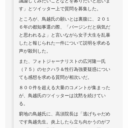
議論してみたいことなどを募りたいと思いま
す」とツイッター上で質問を募集した。
ところが、鳥越氏の願いとは裏腹に、２０１
６年の都知事選の際、「バージンだと病気だ
と思われるよ」と言いながら女子大生を乱暴
したと報じられた一件について説明を求める
声が殺到した。
また、フォトジャーナリストの広河隆一氏
（７５）のセクハラ＆性行為強要疑惑につい
ても感想を求める質問が相次いだ。
８００件を超える大量のコメントが集まった
が、鳥越氏のツイッターは沈黙を続けてい
る。
窮地の鳥越氏に、高須院長は「逃げちゃだめ
です鳥越先生。炎上したら立ち向かうのがフ