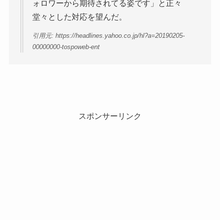
ォロワーから期待されてる姿です」と正々
堂々とした対応を望んだ。
引用元: https://headlines.yahoo.co.jp/hl?a=20190205-
00000000-tospoweb-ent
スポンサーリンク