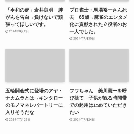
「令和の虎」岩井良明 肺
プロ雀士・馬場裕一さん死
がんを告白→負けないで頑
去 65歳→麻雀のエンタメ
張ってほしいです。
化に貢献された立役者のお
一人でした。
2024年8月2日
2024年7月30日
五輪開会式に登場のアヤ・
フワちゃん 美川憲一を呼
ナカムラとは→キンタロー
び捨て→子供が観る時間帯
のモノマネレパートリーに
での起用は止めていただき
入りそうだな
たい
2024年7月27日
2024年7月24日