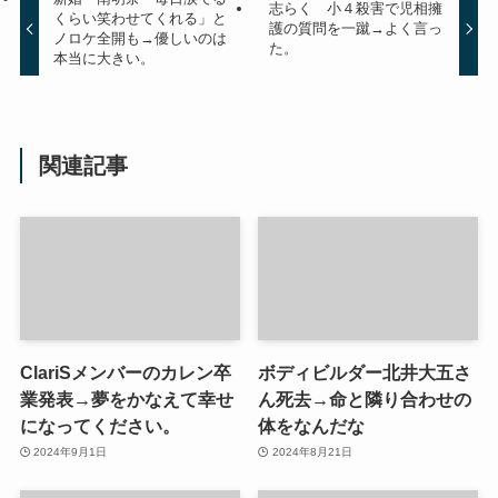
志らく 小４殺害で児相擁
くらい笑わせてくれる」と
護の質問を一蹴→よく言っ
ノロケ全開も→優しいのは
た。
本当に大きい。
関連記事
ClariSメンバーのカレン卒
ボディビルダー北井大五さ
業発表→夢をかなえて幸せ
ん死去→命と隣り合わせの
になってください。
体をなんだな
2024年9月1日
2024年8月21日