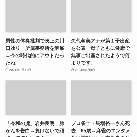
男性の体臭批判で炎上の川
久代萌美アナが第１子出産
口ゆり 所属事務所を解雇
を公表→母子ともに健康で
→今の時代的にアウトだっ
無事ご出産されたようで何
たね
よりです。
2024年8月11日
2024年8月9日
「令和の虎」岩井良明 肺
プロ雀士・馬場裕一さん死
がんを告白→負けないで頑
去 65歳→麻雀のエンタメ