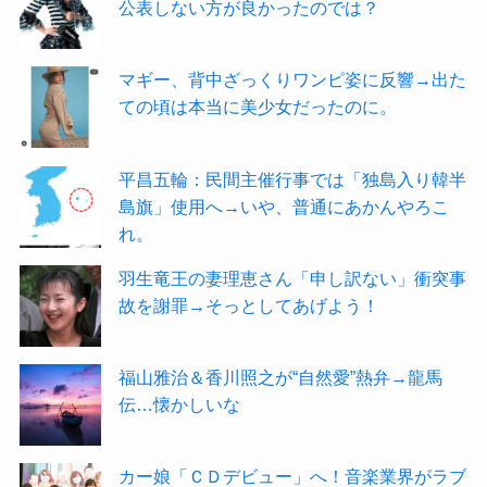
公表しない方が良かったのでは？
マギー、背中ざっくりワンピ姿に反響→出た
ての頃は本当に美少女だったのに。
平昌五輪：民間主催行事では「独島入り韓半
島旗」使用へ→いや、普通にあかんやろこ
れ。
羽生竜王の妻理恵さん「申し訳ない」衝突事
故を謝罪→そっとしてあげよう！
福山雅治＆香川照之が“自然愛”熱弁→龍馬
伝…懐かしいな
カー娘「ＣＤデビュー」へ！音楽業界がラブ