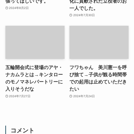
張ってほしいです。
化に貢献された立役者のお
一人でした。
2024年8月2日
2024年7月30日
五輪開会式に登場のアヤ・
フワちゃん 美川憲一を呼
ナカムラとは→キンタロー
び捨て→子供が観る時間帯
のモノマネレパートリーに
での起用は止めていただき
入りそうだな
たい
2024年7月27日
2024年7月24日
コメント