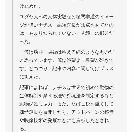
け止めた。
ユダヤ人への人体実験など極悪非道のイメー
ジが強いナチス。高須院長が焦点をあてたの
は、あまり知られていない「功績」の部分だ
った。
「僕は功罪、禍福は糾える縄のようなものだ
と思っています。僕は絶望より希望が好きで
す」とつづり、記事の内容に関してはプラス
に捉えた。
記事によれば、ナチスは世界で初めて動物の
生体解剖を禁ずる法や狩猟法を制定するなど
動物保護に尽力。また、たばこ税を重くして
嫌煙運動を展開したり、アウトバーンの整備
や映像技術の発展などにも貢献したとされ
る。