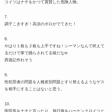
コイツはナチをかつて賞賛した危険人物。
7.
調子こきすぎ！高須のボロがでてきた！
8.
やはり１枚も２枚も上手ですね！シーマンなんて吠えて
るだけで掌で踊らされてる猿だなw
西遊記作れそう
9.
性犯罪者の問題を人種差別問題とすり替えるようなゲス
を相手にすることはないと思う。
10.
医院長をナチと言ったり、旭日旗をハーケンクロイツと