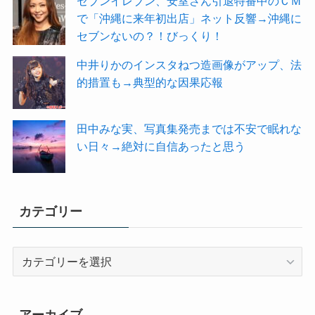
セブンイレブン、安室さん引退特番中のＣＭ
で「沖縄に来年初出店」ネット反響→沖縄に
セブンないの？！びっくり！
中井りかのインスタねつ造画像がアップ、法
的措置も→典型的な因果応報
田中みな実、写真集発売までは不安で眠れな
い日々→絶対に自信あったと思う
カテゴリー
カ
テ
ゴ
リ