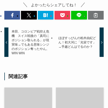
よかったらシェアしてね！
本田、コロンビア戦控え危
機 スイス戦後の「真司に
ほぼすっぴんの柏木由紀ど
ポジション取られる」が現
ん！初大河に「光栄です」
実味→でもある意味シンジ
→手越どんはでるのか？
のポジション奪ったやん。
WIN WIN
関連記事