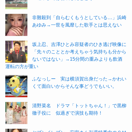
非難殺到「自らむくもうとしている…」浜崎
あゆみ→一世を風靡した歌手とは思えない
坂上忍、吉澤ひとみ容疑者のひき逃げ映像に
「先々のこととか考えちゃう気持ちも分から
ないではない」→15分間の重みよりも飲酒
運転の方が重い
ふなっしー 実は横須賀出身だった→かわい
くて面白いからそんな事どうでもいい。
清野菜名 ドラマ「トットちゃん！」で黒柳
徹子役に 似過ぎで演技も期待！