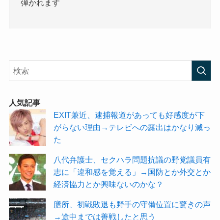
弾かれます
人気記事
EXIT兼近、逮捕報道があっても好感度が下
がらない理由→テレビへの露出はかなり減っ
た
八代弁護士、セクハラ問題抗議の野党議員有
志に「違和感を覚える」→国防とか外交とか
経済協力とか興味ないのかな？
膳所、初戦敗退も野手の守備位置に驚きの声
→途中までは善戦したと思う