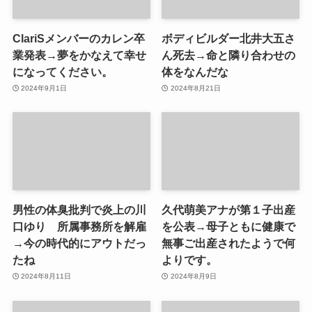
ClariSメンバーのカレン卒
ボディビルダー北井大五さ
業発表→夢をかなえて幸せ
ん死去→命と隣り合わせの
になってください。
体をなんだな
2024年9月1日
2024年8月21日
男性の体臭批判で炎上の川
久代萌美アナが第１子出産
口ゆり 所属事務所を解雇
を公表→母子ともに健康で
→今の時代的にアウトだっ
無事ご出産されたようで何
たね
よりです。
2024年8月11日
2024年8月9日