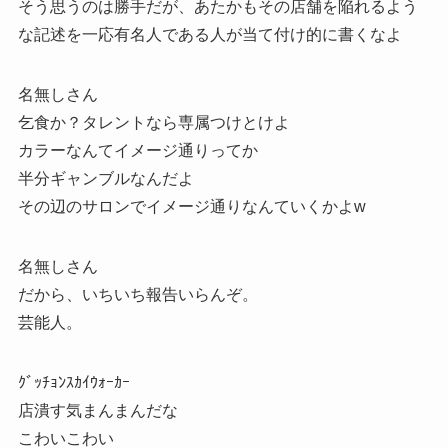
そう思うのは勝手だが、あたかもその店舗を陥れるよう
な記述を一応有名人である人が当て付け的に書くなよ
名無しさん
乞食か？タレントなら専属つけとけよ
カラーなんてイメージ通りってか
半分ギャンブルなんだよ
その辺のサロンでイメージ通りなんていくかよw
名無しさん
だから、いちいち報告いらんぞ。
芸能人。
ｸﾞｯﾁｮﾝｽｶｲｳｫｰｶｰ
店潰す気まんまんだな
こわいこわい