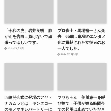
「令和の虎」岩井良明 肺
プロ雀士・馬場裕一さん死
がんを告白→負けないで頑
去 65歳→麻雀のエンタメ
張ってほしいです。
化に貢献された立役者のお
一人でした。
2024年8月2日
2024年7月30日
五輪開会式に登場のアヤ・
フワちゃん 美川憲一を呼
ナカムラとは→キンタロー
び捨て→子供が観る時間帯
のモノマネレパートリーに
での起用は止めていただき