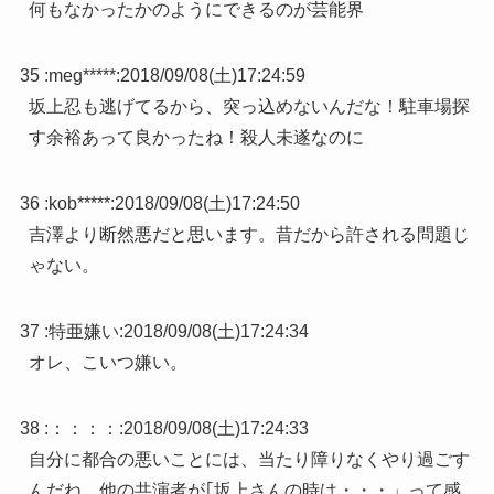
何もなかったかのようにできるのが芸能界
35 :
meg*****
:
2018/09/08(土)17:24:59
坂上忍も逃げてるから、突っ込めないんだな！駐車場探
す余裕あって良かったね！殺人未遂なのに
36 :
kob*****
:
2018/09/08(土)17:24:50
吉澤より断然悪だと思います。昔だから許される問題じ
ゃない。
37 :
特亜嫌い
:
2018/09/08(土)17:24:34
オレ、こいつ嫌い。
38 :
：：：：
:
2018/09/08(土)17:24:33
自分に都合の悪いことには、当たり障りなくやり過ごす
んだね。他の共演者が｢坂上さんの時は・・・」って感