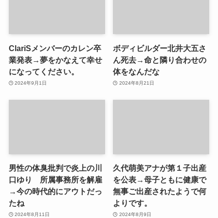
ClariSメンバーのカレン卒
ボディビルダー北井大五さ
業発表→夢をかなえて幸せ
ん死去→命と隣り合わせの
になってください。
体をなんだな
2024年9月1日
2024年8月21日
男性の体臭批判で炎上の川
久代萌美アナが第１子出産
口ゆり 所属事務所を解雇
を公表→母子ともに健康で
→今の時代的にアウトだっ
無事ご出産されたようで何
たね
よりです。
2024年8月11日
2024年8月9日