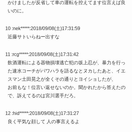
かけましたが反省して車の運転を控えてます位言えば良
いのに。
10 :
nek*****
:
2018/09/08(土)17:31:59
近藤サトいらねー出すな
11 :
rcg*****
:
2018/09/08(土)17:31:42
飲酒運転による器物損壊逃亡犯の坂上忍が、暴力を行っ
た速水コーチがパワハラを語るなとヌカしたあと、イエ
スマン土田晃之が全くその通りとヨイショしたが、
お前もな！位言い返せないのか。聞かれたから答えたの
で、訴えてるのは宮川選手だろ。
12 :
hid*****
:
2018/09/08(土)17:31:27
良く平気な顔して 人の事言えるよ