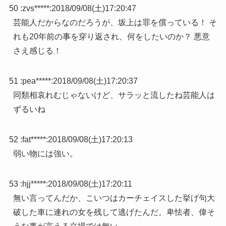
50 :
zvs*****
:
2018/09/08(土)17:20:47
芸能人だからなのだろうが、坂上は罪を償っている！ そ
れも20年前の事を穿り返され、何をしたいのか？ 悪意
さえ感じる！
51 :
pea*****
:
2018/09/08(土)17:20:37
同類相哀れむじゃないけど、サラッと流したね芸能人は
ずるいね
52 :
fat*****
:
2018/09/08(土)17:20:13
弱い物には強い。
53 :
hjj*****
:
2018/09/08(土)17:20:11
無い言ってんだか、こいつはカーチェイスした挙げ句大
破した車に連れの女を残して逃げたんだ。卑怯者、偉そ