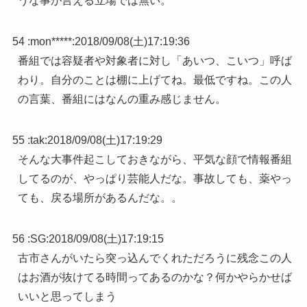
うな事が言える立場では無い。
54 :
mon*****
:
2018/09/08(土)17:19:36
番組では容疑者や対象者に対し「あいつ、こいつ」呼ば
わり。自分のことは棚に上げてね。最低ですね。この人
の言葉、番組にはなんの重み感じません。
55 :
tak
:
2018/09/08(土)17:19:29
そんな大事件起こしておきながら、平気な顔で情報番組
してるのが、やっぱり芸能人だな。事故しても、薬やっ
ても、戻る場所があるんだな。。
56 :
SG
:
2018/09/08(土)17:19:15
古市さんがいたら突っ込んでくれただろうに残念この人
はお酒が抜けてる時間ってあるのかな？何かやらかせば
いいと思ってしまう