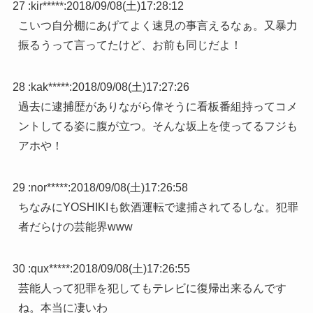
27 :
kir*****
:
2018/09/08(土)17:28:12
こいつ自分棚にあげてよく速見の事言えるなぁ。又暴力
振るうって言ってたけど、お前も同じだよ！
28 :
kak*****
:
2018/09/08(土)17:27:26
過去に逮捕歴がありながら偉そうに看板番組持ってコメ
ントしてる姿に腹が立つ。そんな坂上を使ってるフジも
アホや！
29 :
nor*****
:
2018/09/08(土)17:26:58
ちなみにYOSHIKIも飲酒運転で逮捕されてるしな。犯罪
者だらけの芸能界www
30 :
qux*****
:
2018/09/08(土)17:26:55
芸能人って犯罪を犯してもテレビに復帰出来るんです
ね。本当に凄いわ