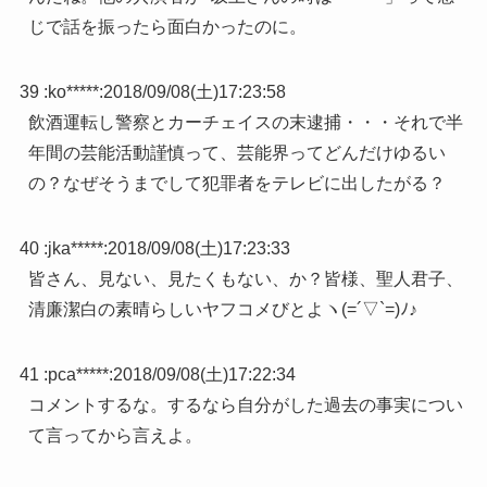
じで話を振ったら面白かったのに。
39 :
ko*****
:
2018/09/08(土)17:23:58
飲酒運転し警察とカーチェイスの末逮捕・・・それで半
年間の芸能活動謹慎って、芸能界ってどんだけゆるい
の？なぜそうまでして犯罪者をテレビに出したがる？
40 :
jka*****
:
2018/09/08(土)17:23:33
皆さん、見ない、見たくもない、か？皆様、聖人君子、
清廉潔白の素晴らしいヤフコメびとよヽ(=´▽`=)ﾉ♪
41 :
pca*****
:
2018/09/08(土)17:22:34
コメントするな。するなら自分がした過去の事実につい
て言ってから言えよ。