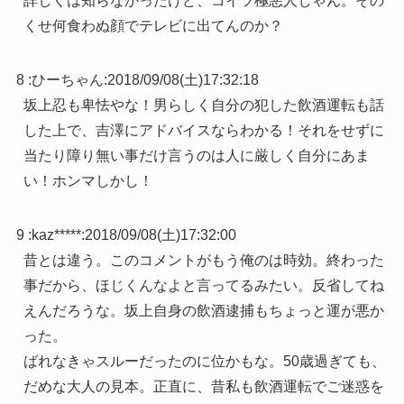
詳しくは知らなかったけど、コイツ極悪人じゃん。その
くせ何食わぬ顔でテレビに出てんのか？
8 :
ひーちゃん
:
2018/09/08(土)17:32:18
坂上忍も卑怯やな！男らしく自分の犯した飲酒運転も話
した上で、吉澤にアドバイスならわかる！それをせずに
当たり障り無い事だけ言うのは人に厳しく自分にあま
い！ホンマしかし！
9 :
kaz*****
:
2018/09/08(土)17:32:00
昔とは違う。このコメントがもう俺のは時効。終わった
事だから、ほじくんなよと言ってるみたい。反省してね
えんだろうな。坂上自身の飲酒逮捕もちょっと運が悪か
った。
ばれなきゃスルーだったのに位かもな。50歳過ぎても、
だめな大人の見本。正直に、昔私も飲酒運転でご迷惑を