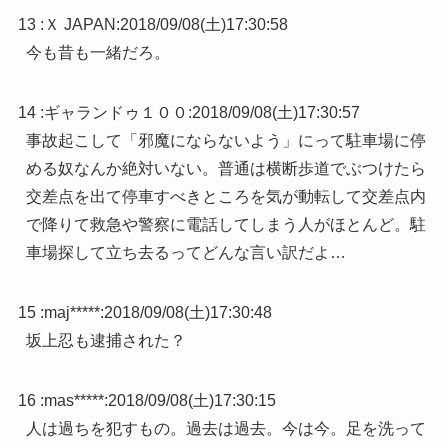
13 :
Ｘ JAPAN
:
2018/09/08(土)17:30:58
今も昔も一緒だろ。
14 :
ギャランドゥ１００
:
2018/09/08(土)17:30:57
事故起こして「邪魔にならないよう」にって駐車場に停
める奴なんか絶対いない。普通は横断歩道でぶつけたら
交差点を出て停車すべきところを気が動転して交差点内
で降りて救急や警察に電話してしまう人がほとんど。駐
車場探して立ち去るってどんな言い訳だよ…
15 :
maj*****
:
2018/09/08(土)17:30:48
坂上忍も逮捕された？
16 :
mas*****
:
2018/09/08(土)17:30:15
人は過ちを犯すもの。過去は過去。今は今。足を洗って