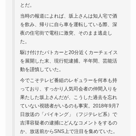
とだ。
当時の報道によれば、坂上さんは知人宅で酒
を飲み、帰りに自ら車を運転している際、深
夜の住宅街で電柱に激突、そのまま逃走し
た。
駆け付けたパトカーと20分近くカーチェイス
を展開した末、現行犯逮捕。半年間、芸能活
動を謹慎していた。
今でこそテレビ番組のレギュラーを何本も持
っており、すっかり人気司会者の仲間入りを
果たした坂上さんだが、こうした過去を忘れ
ていない視聴者がいるのも事実。2018年9月7
日放送の「バイキング」（フジテレビ系）で
吉澤容疑者の逮捕にどんなコメントをするの
か、放送前からSNS上で注目を集めていた。