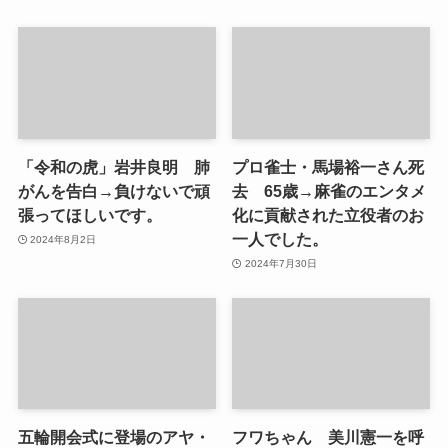
「令和の虎」岩井良明 肺
プロ雀士・馬場裕一さん死
がんを告白→負けないで頑
去 65歳→麻雀のエンタメ
張ってほしいです。
化に貢献された立役者のお
一人でした。
2024年8月2日
2024年7月30日
五輪開会式に登場のアヤ・
フワちゃん 美川憲一を呼