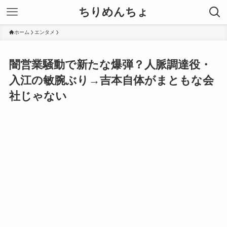
ちりめんちょ
ホーム
エンタメ
闇営業騒動で新たな爆弾？人脈調達役・
入江の敏腕ぶり→吉本自体がまともな会
社じゃない