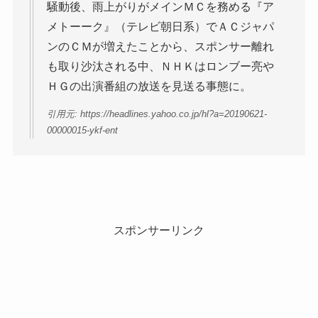
騒動後、雨上がりがメインＭＣを務める『ア
メトーーク』（テレビ朝日系）でＡＣジャパ
ンのＣＭが増えたことから、スポンサー離れ
も取り沙汰される中、ＮＨＫはロンブー亮や
ＨＧの出演番組の放送を見送る事態に。
引用元: https://headlines.yahoo.co.jp/hl?a=20190621-
00000015-ykf-ent
スポンサーリンク