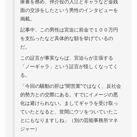
庫番を務め、仲介役の入江とギャラなど金銭
面の交渉をしたという男性のインタビューを
掲載。
記事中、この男性は宮迫に前金で１００万円
を支払ったなど具体的な額を挙げているの
だ。
この証言が事実ならば、宮迫らが主張する
「ノーギャラ」という証言が怪しくなってく
る。
「今回の騒動の肝は“闇営業”ではなく、反社会
的勢力との交際にある。すでにイメージの悪
化は避けられない。ましてギャラを受け取っ
ていたとなると、世間にウソをついていたこ
とにもなりますしね」（別の芸能事務所マネ
ジャー）