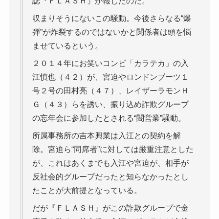
誌『ＦＬＡＳＨ』が報じたのだ。
収まりそうにないこの騒動。今後さらなる“爆
弾”が炸裂するのではないかと関係者は頭を悩
ませているという。
２０１４年にお笑いコンビ「カラテカ」の入
江慎也（４２）が、宮迫やロンドンブーツ１
号２号の田村亮（４７）、レイザーラモンＨ
Ｇ（４３）らを誘い、振り込め詐欺グループ
の忘年会に参加したとされる“闇営業”騒動。
所属事務所の吉本興業は入江との契約を解
除。宮迫ら“同席者”に対しては厳重注意とした
が、これはあくまでも入江や宮迫が、相手が
反社会的グループだったと知らなかったとし
たことが大前提となっている。
だが『ＦＬＡＳＨ』がこの詐欺グループで金