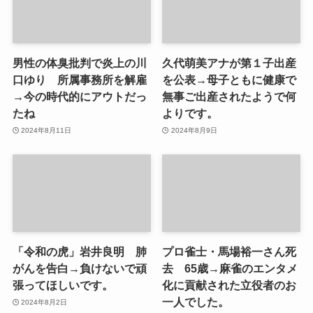
男性の体臭批判で炎上の川
久代萌美アナが第１子出産
口ゆり 所属事務所を解雇
を公表→母子ともに健康で
→今の時代的にアウトだっ
無事ご出産されたようで何
たね
よりです。
2024年8月11日
2024年8月9日
「令和の虎」岩井良明 肺
プロ雀士・馬場裕一さん死
がんを告白→負けないで頑
去 65歳→麻雀のエンタメ
張ってほしいです。
化に貢献された立役者のお
一人でした。
2024年8月2日