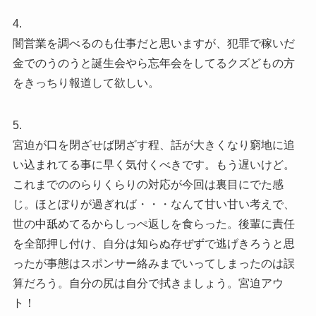
4.
闇営業を調べるのも仕事だと思いますが、犯罪で稼いだ
金でのうのうと誕生会やら忘年会をしてるクズどもの方
をきっちり報道して欲しい。
5.
宮迫が口を閉ざせば閉ざす程、話が大きくなり窮地に追
い込まれてる事に早く気付くべきです。もう遅いけど。
これまでののらりくらりの対応が今回は裏目にでた感
じ。ほとぼりが過ぎれば・・・なんて甘い甘い考えで、
世の中舐めてるからしっぺ返しを食らった。後輩に責任
を全部押し付け、自分は知らぬ存ぜずで逃げきろうと思
ったが事態はスポンサー絡みまでいってしまったのは誤
算だろう。自分の尻は自分で拭きましょう。宮迫アウ
ト！