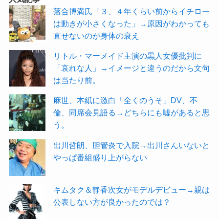
落合博満氏「３、４年くらい前からイチロー
は動きが小さくなった」→原因がわかっても
直せないのが身体の衰え
リトル・マーメイド主演の黒人女優批判に
「哀れな人」→イメージと違うのだから文句
は当たり前。
麻世、本紙に激白「全くのうそ」DV、不
倫、同席会見語る→どちらにも嘘があると思
う。
出川哲朗、胆管炎で入院→出川さんいないと
やっぱ番組盛り上がらない
キムタク＆静香次女がモデルデビュー→親は
公表しない方が良かったのでは？