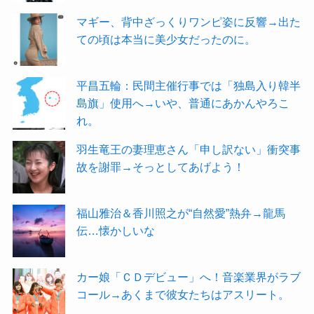
マギー、背中ざっくりワンピ姿に反響→出た
ての頃は本当に美少女だったのに。
平昌五輪：民間主催行事では「独島入り韓半
島旗」使用へ→いや、普通にあかんやろこ
れ。
羽生竜王の妻理恵さん「申し訳ない」衝突事
故を謝罪→そっとしてあげよう！
福山雅治＆香川照之が“自然愛”熱弁→龍馬
伝…懐かしいな
カー娘「ＣＤデビュー」へ！音楽業界がラブ
コール→あくまで彼女たちはアスリート。