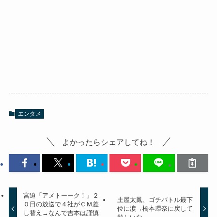
エンタメ
よかったらシェアしてね！
宮迫「アメトーーク！」２
土屋太鳳、ゴチバトル最下
０日の放送で４社がＣＭ差
位に涙→橋本環奈に戻して
し替え→なんで吉本は謹慎