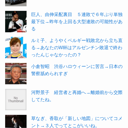
巨人、由伸采配裏目 ５連敗で６年ぶり単独
最下位→昨年を上回る大型連敗の可能性があ
る
ルミ子、ようやくベルギー戦敗北から立ち直
る→あなたのW杯はアルゼンチン敗退で終わ
ったんじゃなかったの？
小倉智昭 渋谷ハロウィーンに苦言→日本の
警察舐められすぎ
河野景子 経営者と再婚へ→離婚前から交際
してたね。
草なぎ、香取が「新しい地図」についてコメ
ント→３人でってとこがいいね。