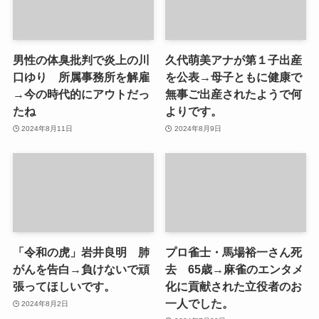
男性の体臭批判で炎上の川
久代萌美アナが第１子出産
口ゆり 所属事務所を解雇
を公表→母子ともに健康で
→今の時代的にアウトだっ
無事ご出産されたようで何
たね
よりです。
2024年8月11日
2024年8月9日
「令和の虎」岩井良明 肺
プロ雀士・馬場裕一さん死
がんを告白→負けないで頑
去 65歳→麻雀のエンタメ
張ってほしいです。
化に貢献された立役者のお
一人でした。
2024年8月2日