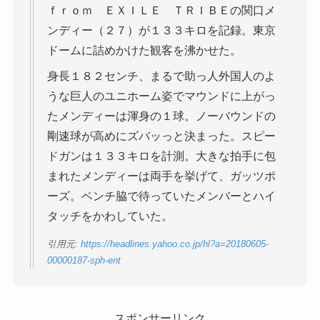
ｆｒｏｍ ＥＸＩＬＥ ＴＲＩＢＥの関口メ
ンディー（２７）が１３３キロを記録。東京
ドームに詰めかけた観客を沸かせた。
身長１８２センチ、まるで助っ人外国人のよ
うな巨人のユニホーム姿でマウンドに上がっ
たメンディーは渾身の１球。ノーバウンドの
剛速球が高めにズバッっと決まった。スピー
ドガンは１３３キロを計測。大きな拍手に包
まれたメンディーは両手を挙げて、ガッツポ
ーズ。ベンチ脇で待っていたメンバーとハイ
タッチをかわしていた。
引用元:
https://headlines.yahoo.co.jp/hl?a=20180605-
00000187-sph-ent
スポンサーリンク