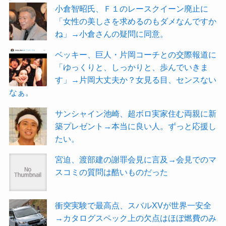
小倉智昭氏、Ｆ１のレースクイーン廃止に
「女性の美しさを求めるのもダメなんですか
ね」→小倉さんの疑問に同意。
ベッキー、巨人・片岡コーチとの交際報道に
「ゆっくりと、しっかりと、歩んでいきま
す」→片岡大丈夫か？女見る目、センスない
なぁ。
サンシャイン池崎、超ボロ実家住む両親に新
築プレゼント→本当に良い人。ずっと応援し
たい。
宮迫、渡部建の謝罪会見に言及→会見でのマ
スコミの質問は酷いものだった
衝突実験で最高点、スバルXVが世界一安全
→カタログスペック上の欠点はほぼ燃費のみ