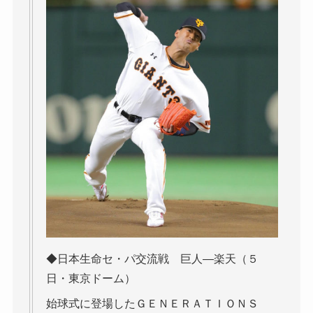
◆日本生命セ・パ交流戦 巨人―楽天（５
日・東京ドーム）
始球式に登場したＧＥＮＥＲＡＴＩＯＮＳ