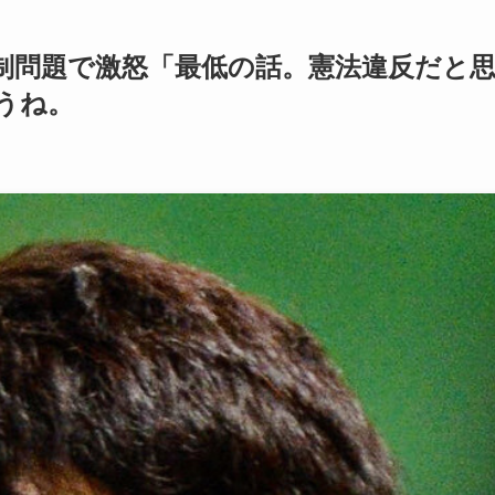
制問題で激怒「最低の話。憲法違反だと
うね。