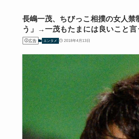
長嶋一茂、ちびっこ相撲の女人禁
う」→一茂もたまには良いこと言
広告
2018年4月13日
エンタメ