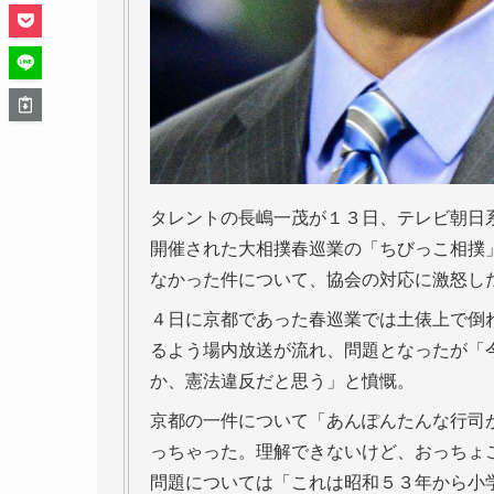
タレントの長嶋一茂が１３日、テレビ朝日
開催された大相撲春巡業の「ちびっこ相撲
なかった件について、協会の対応に激怒し
４日に京都であった春巡業では土俵上で倒
るよう場内放送が流れ、問題となったが「
か、憲法違反だと思う」と憤慨。
京都の一件について「あんぽんたんな行司
っちゃった。理解できないけど、おっちょ
問題については「これは昭和５３年から小