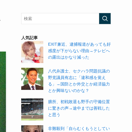
思
人気記事
EXIT兼近、逮捕報道があっても好
感度が下がらない理由→テレビへ
の露出はかなり減った
八代弁護士、セクハラ問題抗議の
野党議員有志に「違和感を覚え
る」→国防とか外交とか経済協力
とか興味ないのかな？
膳所、初戦敗退も野手の守備位置
に驚きの声→途中までは善戦した
と思う
非難殺到「自らむくもうとしてい