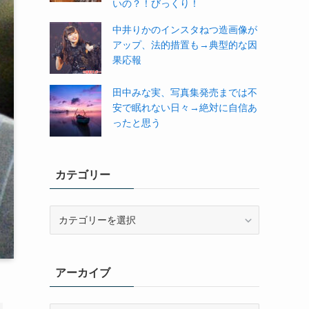
いの？！びっくり！
中井りかのインスタねつ造画像が
アップ、法的措置も→典型的な因
果応報
田中みな実、写真集発売までは不
安で眠れない日々→絶対に自信あ
ったと思う
カテゴリー
カ
テ
ゴ
リ
アーカイブ
ー