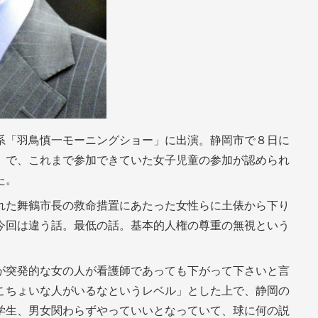
系「羽鳥慎一モーニングショー」に出演。静岡市で８日に
」で、これまで参加できていた女子児童の参加が認められ
た。
れた舞鶴市長の救命措置にあたった女性らに土俵から下り
今回は違う話。最低の話。基本的人権の尊重の無視という
が突発的な女の人が看護師であっても下がって下さいと言
こちょいな人がいるなというレベル」とした上で、静岡の
学生、男女関わらずやっていいとなっていて、球に何の説