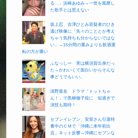
る…」浜崎あゆみ→一世を風靡し
た歌手とは思えない
坂上忍、吉澤ひとみ容疑者のひき
逃げ映像に「先々のこととか考え
ちゃう気持ちも分からないではな
い」→15分間の重みよりも飲酒運
転の方が重い
ふなっしー 実は横須賀出身だっ
た→かわいくて面白いからそんな
事どうでもいい。
清野菜名 ドラマ「トットちゃ
ん！」で黒柳徹子役に 似過ぎで
演技も期待！
セブンイレブン、安室さん引退特
番中のＣＭで「沖縄に来年初出
店」ネット反響→沖縄にセブンな