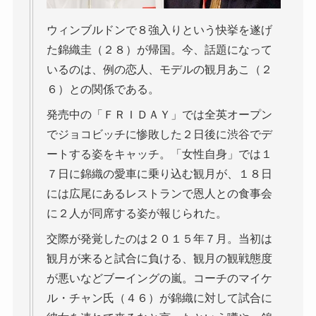
ウィンブルドンで８強入りという快挙を遂げ
た錦織圭（２８）が帰国。今、話題になって
いるのは、例の恋人、モデルの観月あこ（２
６）との関係である。
発売中の「ＦＲＩＤＡＹ」では全英オープン
でジョコビッチに惨敗した２日後に渋谷でデ
ートする姿をキャッチ。「女性自身」では１
７日に錦織の愛車に乗り込む観月が、１８日
には広尾にあるレストランで恩人との食事会
に２人が同席する姿が報じられた。
交際が発覚したのは２０１５年７月。当初は
観月が来ると試合に負ける、観月の観戦態度
が悪いなどブーイングの嵐。コーチのマイケ
ル・チャン氏（４６）が錦織に対して試合に