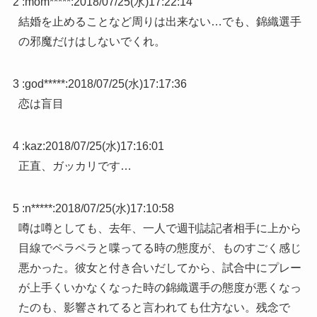
2 :
mom*****
:
2018/07/25(水)17:22:14
結婚を止めることなど周りは出来ない…でも、錦織選手
の邪魔だけはしないでくれ。
3 :
god*****
:
2018/07/25(水)17:17:36
恋は盲目
4 :
kaz
:
2018/07/25(水)17:16:01
正直、ガッカリです…
5 :
n*****
:
2018/07/25(水)17:10:58
噂は噂としても、去年、一人で週刊誌記者相手に上から
目線でペラペラと喋ってる時の態度が、ものすごく感じ
悪かった。彼女と付き合いだしてから、試合中にプレー
が上手くいかなくなった時の錦織選手の態度が悪くなっ
たのも、影響されてると言われても仕方ない。残念で