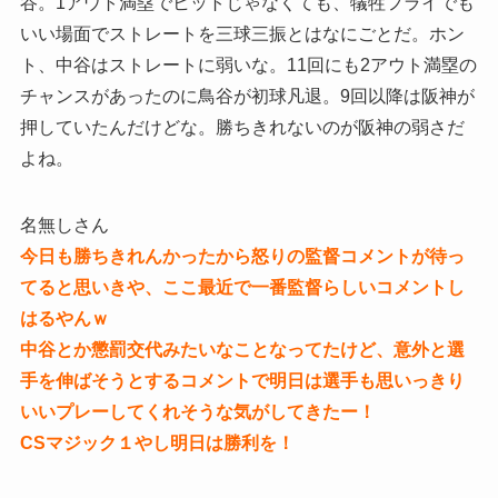
谷。1アウト満塁でヒットじゃなくても、犠牲フライでも
いい場面でストレートを三球三振とはなにごとだ。ホン
ト、中谷はストレートに弱いな。11回にも2アウト満塁の
チャンスがあったのに鳥谷が初球凡退。9回以降は阪神が
押していたんだけどな。勝ちきれないのが阪神の弱さだ
よね。
名無しさん
今日も勝ちきれんかったから怒りの監督コメントが待っ
てると思いきや、ここ最近で一番監督らしいコメントし
はるやんｗ
中谷とか懲罰交代みたいなことなってたけど、意外と選
手を伸ばそうとするコメントで明日は選手も思いっきり
いいプレーしてくれそうな気がしてきたー！
CSマジック１やし明日は勝利を！