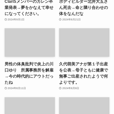
ClariSメンバーのカレン卒
ボディビルダー北井大五さ
業発表→夢をかなえて幸せ
ん死去→命と隣り合わせの
になってください。
体をなんだな
2024年9月1日
2024年8月21日
男性の体臭批判で炎上の川
久代萌美アナが第１子出産
口ゆり 所属事務所を解雇
を公表→母子ともに健康で
→今の時代的にアウトだっ
無事ご出産されたようで何
たね
よりです。
2024年8月11日
2024年8月9日