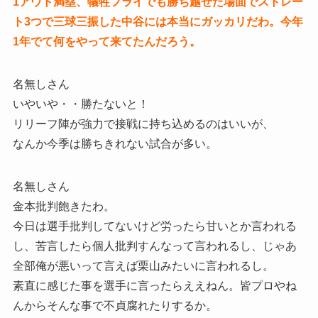
1アウト満塁、犠牲フライでも勝ち越せた場面でストレー
ト3つで三球三振した中谷には本当にガッカリだわ。今年
1年でて何をやって来てたんだろう。
名無しさん
いやいや・・勝たないと！
リリーフ陣が強力で接戦に持ち込めるのはいいが、
なんか今季は勝ちきれない試合が多い。
名無しさん
金本批判飽きたわ。
今日は選手批判してないけど労ったら甘いとか言われる
し、苦言したら個人批判すんなって言われるし、じゃあ
全部俺が悪いって言えば栗山みたいに言われるし。
素直に感じた事を選手に言ったらええねん。皆プロやね
んからそんな事で不貞腐れたりするか。