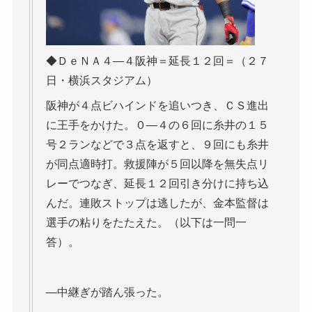
◆ＤｅＮＡ４―４阪神＝延長１２回＝（２７
日・横浜スタジアム）
阪神が４点ビハインドを追いつき、ＣＳ進出
に王手をかけた。０―４の６回に糸井の１５
号２ランなどで３点を返すと、９回にも糸井
が同点適時打。救援陣が５回以降を無失点リ
レーでつなぎ、延長１２回引き分けに持ち込
んだ。連敗ストップは逃したが、金本監督は
選手の粘りをたたえた。（以下は一問一
答）。
―中継ぎが踏ん張った。