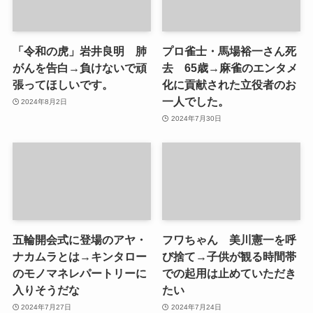
「令和の虎」岩井良明 肺
プロ雀士・馬場裕一さん死
がんを告白→負けないで頑
去 65歳→麻雀のエンタメ
張ってほしいです。
化に貢献された立役者のお
一人でした。
2024年8月2日
2024年7月30日
五輪開会式に登場のアヤ・
フワちゃん 美川憲一を呼
ナカムラとは→キンタロー
び捨て→子供が観る時間帯
のモノマネレパートリーに
での起用は止めていただき
入りそうだな
たい
2024年7月27日
2024年7月24日