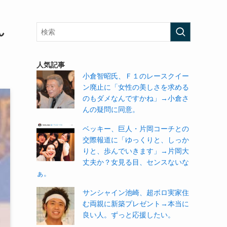
ん
人気記事
小倉智昭氏、Ｆ１のレースクイー
ン廃止に「女性の美しさを求める
のもダメなんですかね」→小倉さ
んの疑問に同意。
ベッキー、巨人・片岡コーチとの
交際報道に「ゆっくりと、しっか
りと、歩んでいきます」→片岡大
丈夫か？女見る目、センスないな
ぁ。
サンシャイン池崎、超ボロ実家住
む両親に新築プレゼント→本当に
良い人。ずっと応援したい。