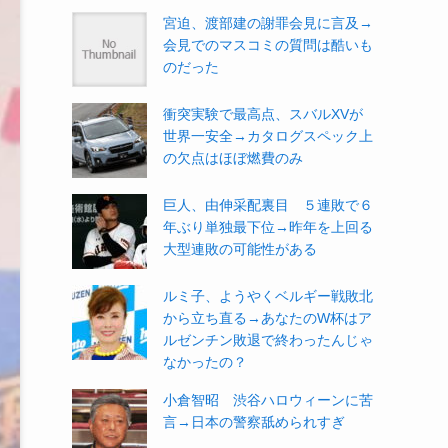
宮迫、渡部建の謝罪会見に言及→
会見でのマスコミの質問は酷いも
のだった
衝突実験で最高点、スバルXVが
世界一安全→カタログスペック上
の欠点はほぼ燃費のみ
巨人、由伸采配裏目 ５連敗で６
年ぶり単独最下位→昨年を上回る
大型連敗の可能性がある
ルミ子、ようやくベルギー戦敗北
から立ち直る→あなたのW杯はア
ルゼンチン敗退で終わったんじゃ
なかったの？
小倉智昭 渋谷ハロウィーンに苦
言→日本の警察舐められすぎ