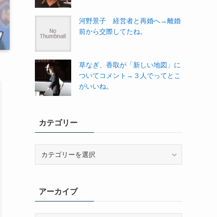
河野景子 経営者と再婚へ→離婚
前から交際してたね。
草なぎ、香取が「新しい地図」に
ついてコメント→３人でってとこ
がいいね。
カテゴリー
カ
テ
ゴ
リ
アーカイブ
ー