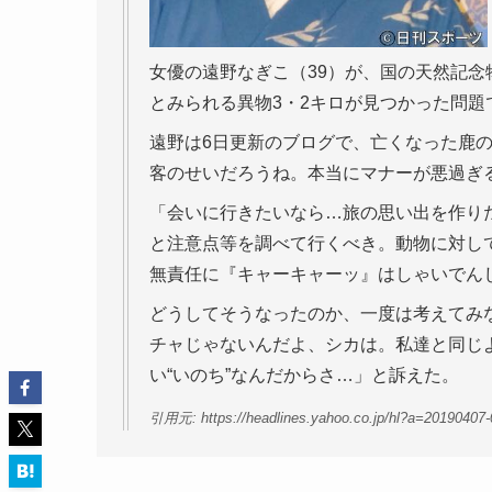
女優の遠野なぎこ（39）が、国の天然記念
とみられる異物3・2キロが見つかった問
遠野は6日更新のブログで、亡くなった鹿
客のせいだろうね。本当にマナーが悪過ぎ
「会いに行きたいなら…旅の思い出を作り
と注意点等を調べて行くべき。動物に対し
無責任に『キャーキャーッ』はしゃいでん
どうしてそうなったのか、一度は考えてみ
チャじゃないんだよ、シカは。私達と同じ
い“いのち”なんだからさ…」と訴えた。
引用元: https://headlines.yahoo.co.jp/hl?a=20190407-