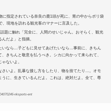
物に指定されている奈良の鹿1頭が死に、胃の中からポリ袋
題で、現地を訪れる観光客のマナーに言及した。
の話題に触れ「完全に、人間のせいじゃん。おそらく、観光
るんだよ」と指摘。
たいなら…子どもに見せてあげたいなら…事前に、きちん
て、きちんと敬意を払うべき。シカに向かって来られて、
じゃないよ。
なさいよ。乱暴な接し方をしたり、物を捨てたり…。オモ
ように、生きているんだよ。これは、絶対だよ。全て、尊
04070246-nksports-ent