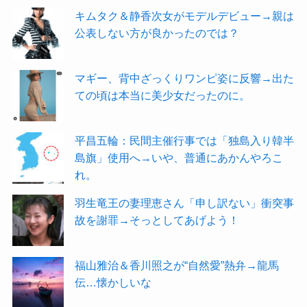
キムタク＆静香次女がモデルデビュー→親は
公表しない方が良かったのでは？
マギー、背中ざっくりワンピ姿に反響→出た
ての頃は本当に美少女だったのに。
平昌五輪：民間主催行事では「独島入り韓半
島旗」使用へ→いや、普通にあかんやろこ
れ。
羽生竜王の妻理恵さん「申し訳ない」衝突事
故を謝罪→そっとしてあげよう！
福山雅治＆香川照之が“自然愛”熱弁→龍馬
伝…懐かしいな