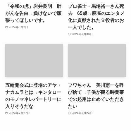
「令和の虎」岩井良明 肺
プロ雀士・馬場裕一さん死
がんを告白→負けないで頑
去 65歳→麻雀のエンタメ
張ってほしいです。
化に貢献された立役者のお
一人でした。
2024年8月2日
2024年7月30日
五輪開会式に登場のアヤ・
フワちゃん 美川憲一を呼
ナカムラとは→キンタロー
び捨て→子供が観る時間帯
のモノマネレパートリーに
での起用は止めていただき
入りそうだな
たい
2024年7月27日
2024年7月24日