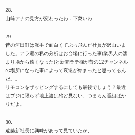
28.
山﨑アナの見方が変わったわ…下衆いわ
29.
昔の河田町は派手で面白くてぶっ飛んだ社員が沢山いま
した。アラ還の私の分析はお台場に行った事(業界人の溜
まり場から遠くなった)と新聞ラテ欄が昔の12チャンネル
の場所になった事によって衰退が始まったと思ってるん
だ。。
リモコンをザッピングするにしても最後でしょう？最近
はブジに限らず地上波は殆ど見ない。つまらん番組ばか
りだよ。
30.
遠藤新社長に興味があって見ていたが、