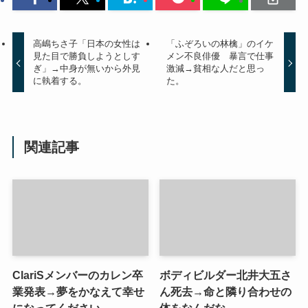
高嶋ちさ子「日本の女性は
「ふぞろいの林檎」のイケ
見た目で勝負しようとしす
メン不良俳優 暴言で仕事
ぎ」→中身が無いから外見
激減→貧相な人だと思っ
に執着する。
た。
関連記事
ClariSメンバーのカレン卒
ボディビルダー北井大五さ
業発表→夢をかなえて幸せ
ん死去→命と隣り合わせの