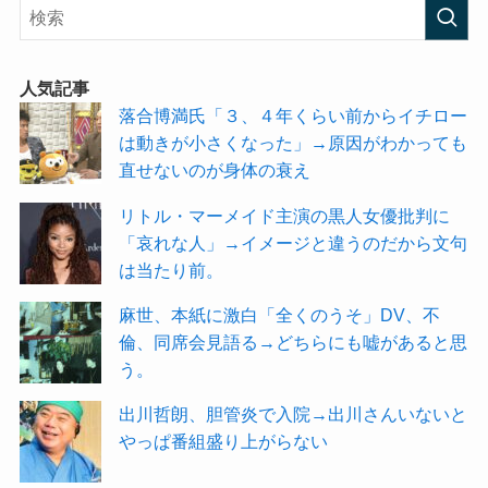
人気記事
落合博満氏「３、４年くらい前からイチロー
は動きが小さくなった」→原因がわかっても
直せないのが身体の衰え
リトル・マーメイド主演の黒人女優批判に
「哀れな人」→イメージと違うのだから文句
は当たり前。
麻世、本紙に激白「全くのうそ」DV、不
倫、同席会見語る→どちらにも嘘があると思
う。
出川哲朗、胆管炎で入院→出川さんいないと
やっぱ番組盛り上がらない