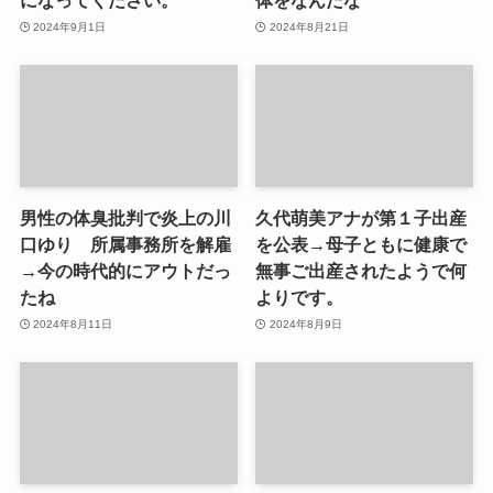
になってください。
体をなんだな
2024年9月1日
2024年8月21日
男性の体臭批判で炎上の川
久代萌美アナが第１子出産
口ゆり 所属事務所を解雇
を公表→母子ともに健康で
→今の時代的にアウトだっ
無事ご出産されたようで何
たね
よりです。
2024年8月11日
2024年8月9日