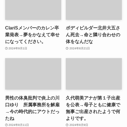
ClariSメンバーのカレン卒
ボディビルダー北井大五さ
業発表→夢をかなえて幸せ
ん死去→命と隣り合わせの
になってください。
体をなんだな
2024年9月1日
2024年8月21日
男性の体臭批判で炎上の川
久代萌美アナが第１子出産
口ゆり 所属事務所を解雇
を公表→母子ともに健康で
→今の時代的にアウトだっ
無事ご出産されたようで何
たね
よりです。
2024年8月11日
2024年8月9日