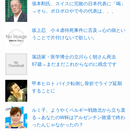
張本勲氏、スイスに完敗の日本代表に「喝」
→そら、ボロボロやで今の代表は、、、
坂上忍 小４虐待死事件に言及→心の病とい
うことで片付けないで欲しい。
落語家・医学博士の立川らく朝さん死去
67歳→まだまだこれからなのに残念です
甲本ヒロト バイク転倒し骨折でライブ延期
することに
ルミ子、ようやくベルギー戦敗北から立ち直
る→あなたのW杯はアルゼンチン敗退で終わ
ったんじゃなかったの？