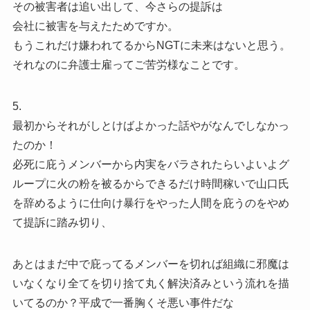
その被害者は追い出して、今さらの提訴は
会社に被害を与えたためですか。
もうこれだけ嫌われてるからNGTに未来はないと思う。
それなのに弁護士雇ってご苦労様なことです。
5.
最初からそれがしとけばよかった話やがなんでしなかっ
たのか！
必死に庇うメンバーから内実をバラされたらいよいよグ
ループに火の粉を被るからできるだけ時間稼いで山口氏
を辞めるように仕向け暴行をやった人間を庇うのをやめ
て提訴に踏み切り、
あとはまだ中で庇ってるメンバーを切れば組織に邪魔は
いなくなり全てを切り捨て丸く解決済みという流れを描
いてるのか？平成で一番胸くそ悪い事件だな