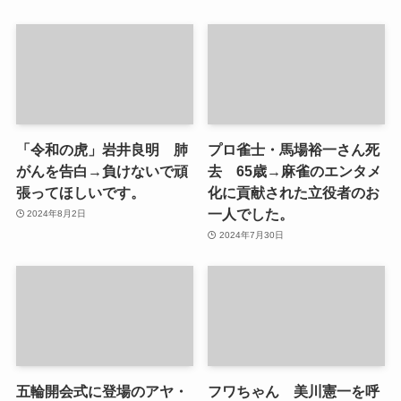
「令和の虎」岩井良明 肺
プロ雀士・馬場裕一さん死
がんを告白→負けないで頑
去 65歳→麻雀のエンタメ
張ってほしいです。
化に貢献された立役者のお
一人でした。
2024年8月2日
2024年7月30日
五輪開会式に登場のアヤ・
フワちゃん 美川憲一を呼