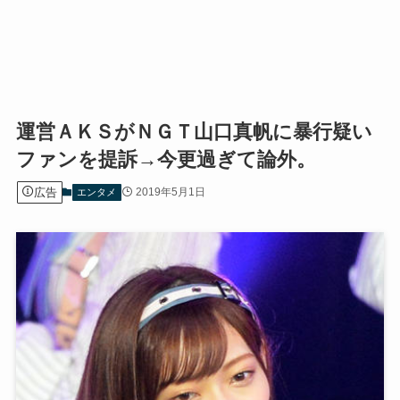
運営ＡＫＳがＮＧＴ山口真帆に暴行疑い
ファンを提訴→今更過ぎて論外。
広告
2019年5月1日
エンタメ