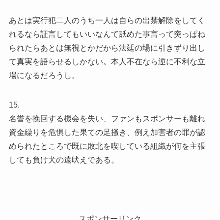
あとは実行犯二人のうち一人は自らの出禁解除をしてく
れるなら証言してもいいなんて舐めた事言って突っぱね
られたらあとは無視とかだから法廷の場に引きずり出し
て真実を語らせるしかない。本人不在なら逆に不利な立
場になるだろうし。
15.
名誉を挽回する機会を失い、ファンもスポンサーも離れ
資金繰りを危惧した果ての足掻き、例え加害者の罪が認
められたところで既に敗北を喫している組織が何を主張
しても負け犬の遠吠えである。
スポンサーリンク