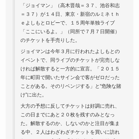
「ジョイマン」（高木晋哉＝３７、池谷和志
＝３７）が１４日、東京・新宿のルミネｔｈ
ｅよしもとロビーで、１５周年単独ライブ
「ここにいるよ。」（同所で７月７日開催）
のチケットを手売りした。
ジョイマンは今年３月に行われたよしもとの
イベントで、同ライブのチケットが完売しな
ければ解散すると一方的に宣言。「２０１５
年に町田で開いたサイン会で客がゼロだった
ことがある。そのリベンジする」と“危険な賭
け”に出た。
大方の予想に反してチケットは好調に売れ、
この日までにあと２０枚を残すのみとなっ
た。解散するのか、しないのかと注目が集ま
る中、２人はわざわざチケットを買いに訪れ