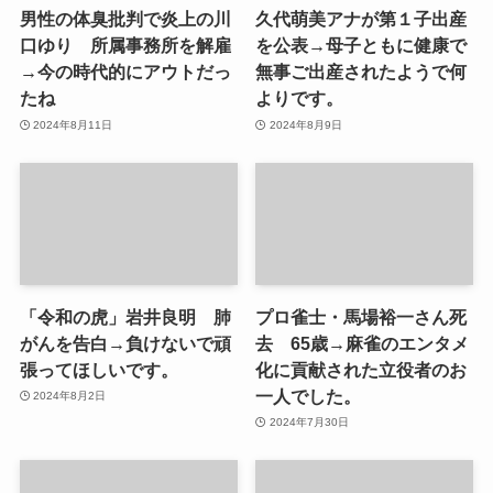
男性の体臭批判で炎上の川
久代萌美アナが第１子出産
口ゆり 所属事務所を解雇
を公表→母子ともに健康で
→今の時代的にアウトだっ
無事ご出産されたようで何
たね
よりです。
2024年8月11日
2024年8月9日
「令和の虎」岩井良明 肺
プロ雀士・馬場裕一さん死
がんを告白→負けないで頑
去 65歳→麻雀のエンタメ
張ってほしいです。
化に貢献された立役者のお
一人でした。
2024年8月2日
2024年7月30日