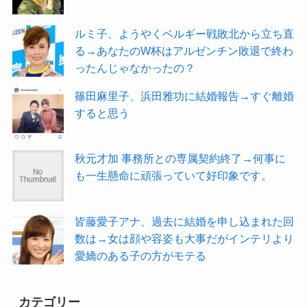
ルミ子、ようやくベルギー戦敗北から立ち直
る→あなたのW杯はアルゼンチン敗退で終わ
ったんじゃなかったの？
篠田麻里子、浜田雅功に結婚報告→すぐ離婚
すると思う
秋元才加 事務所との専属契約終了→何事に
も一生懸命に頑張っていて好印象です。
皆藤愛子アナ、過去に結婚を申し込まれた回
数は→女は顔や容姿も大事だがインテリより
愛嬌のある子の方がモテる
カテゴリー