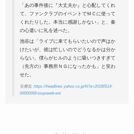
「あの事件後に『大丈夫か』と心配してくれ
て、ファンクラブのイベントでＭＣに使って
くれたりした。本当に感謝しかない」と、秦
の心遣いに礼を述べた。
池谷は「ライブに来てもらいたいので声はか
けたいが、彼は忙しいのでどうなるかは分か
らない。僕らがヒルのように吸いつきすぎて
（先方の）事務所ＮＧになったかも」と笑わ
せた。
引用元:
https://headlines.yahoo.co.jp/hl?a=20180514-
00000058-tospoweb-ent