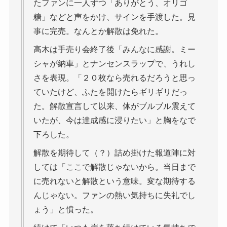
たファンに一人ずつ「ありがとう、オリゴ
糖」などと声をかけ、サインを手渡した。見
事に完売。なんとか解散は免れた。
高木は手売り会終了後「みんなに感謝。ミー
シャが納車」とナンセンスラップで、うれし
さを表現。「２０枚なら売れるだろうと思っ
ていたけど、ふたを開けたらギリギリだっ
た。解散宣言して以来、体がブルブル震えて
いたが、今は達成感に浸りたい」と胸をなで
下ろした。
解散を期待して（？）詰め掛けた報道陣に対
しては「ここで解散じゃないから。当日まで
に売れないと解散という意味。変な期待する
んじゃない。ファンの熱い気持ちに失礼でし
ょう」と憤った。