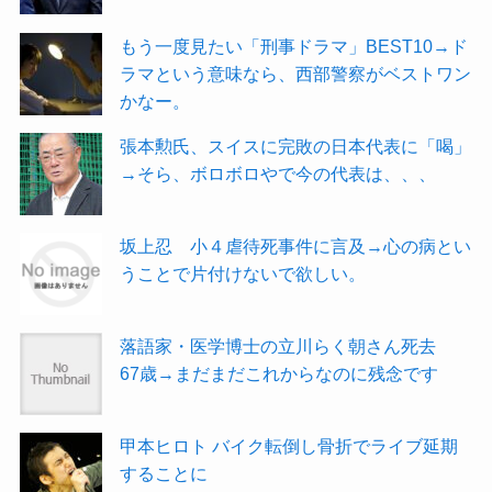
もう一度見たい「刑事ドラマ」BEST10→ド
ラマという意味なら、西部警察がベストワン
かなー。
張本勲氏、スイスに完敗の日本代表に「喝」
→そら、ボロボロやで今の代表は、、、
坂上忍 小４虐待死事件に言及→心の病とい
うことで片付けないで欲しい。
落語家・医学博士の立川らく朝さん死去
67歳→まだまだこれからなのに残念です
甲本ヒロト バイク転倒し骨折でライブ延期
することに