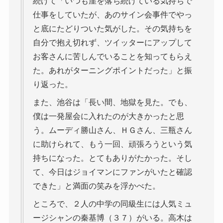
続けて「いつも崖を落ち続けている気持ちで
仕事をしていたが、あのサイン会事件でやっ
と底にたどりついた気がした。その気持ちを
自分で抱え切れず、ツイッターにアップして
お客さんに苦しんでいることを知ってもらえ
た。あれがターニングポイントだった」と振
り返った。
また、池谷は「長い間、地獄を見た。でも、
僕は一発屋会に入れたのが大きかったと思
う。ムーディ勝山さん、ＨＧさん、三瓶さん
に助けられて、もう一回、頑張ろうという気
持ちになった。とてもありがたかった。そし
て、今日はジョイマンにファンがいたと確認
できた」と満面の笑みを浮かべた。
ところで、２人の中学の同級生には人気ミュ
ージシャンの秦基博（３７）がいる。高木は