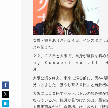
女優・観月ありさが２４日、インスタグラム
とを伝えた。
２２、２３日と大阪で、自身が座長を務め
ｎｇ Ｃｏｎｃｅｒｔ ｖｏｌ．ＩＩ キ
月。
大阪公演を終え、東京に帰る前に、天神橋
見つけました！ほうじ茶３０円」と自販機
大阪には１０円でペットボトルの飲み物が
なっているが、観月が見つけたのは、最安
ト専用商品だが、自販機には「冷やして販