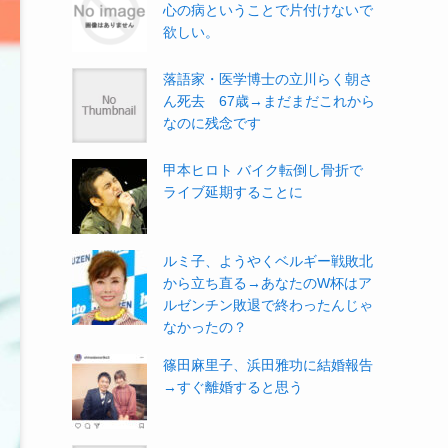
心の病ということで片付けないで
欲しい。
落語家・医学博士の立川らく朝さ
ん死去 67歳→まだまだこれから
なのに残念です
甲本ヒロト バイク転倒し骨折で
ライブ延期することに
ルミ子、ようやくベルギー戦敗北
から立ち直る→あなたのW杯はア
ルゼンチン敗退で終わったんじゃ
なかったの？
篠田麻里子、浜田雅功に結婚報告
→すぐ離婚すると思う