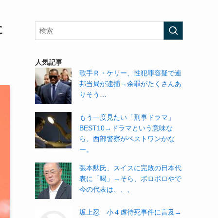
に
人気記事
歌手Ｒ・ケリー、性犯罪容疑で連
邦当局が逮捕→余罪がたくさんあ
りそう…
もう一度見たい「刑事ドラマ」
BEST10→ドラマという意味な
ら、西部警察がベストワンかな
ー。
張本勲氏、スイスに完敗の日本代
表に「喝」→そら、ボロボロやで
今の代表は、、、
坂上忍 小４虐待死事件に言及→