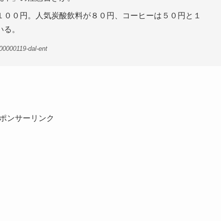
１００円。人気炭酸飲料が８０円、コーヒーは５０円と１
いる。
00000119-dal-ent
ポンサーリンク