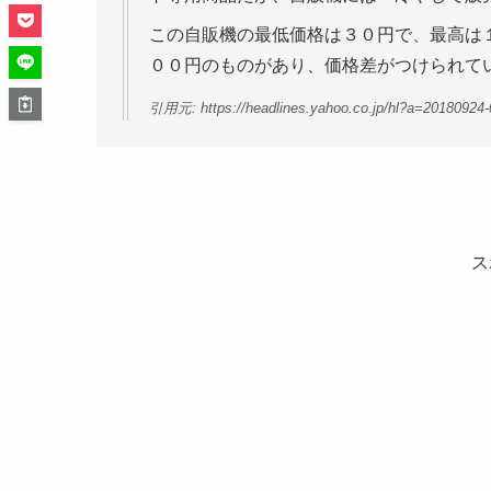
この自販機の最低価格は３０円で、最高は
００円のものがあり、価格差がつけられて
引用元: https://headlines.yahoo.co.jp/hl?a=20180924-
ス