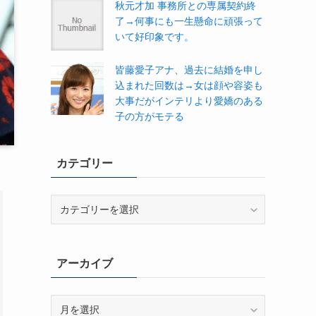
秋元才加 事務所との専属契約終
了→何事にも一生懸命に頑張って
いて好印象です。
皆藤愛子アナ、過去に結婚を申し
込まれた回数は→女は顔や容姿も
大事だがインテリより愛嬌のある
子の方がモテる
カテゴリー
カ
テ
ゴ
リ
アーカイブ
ー
ア