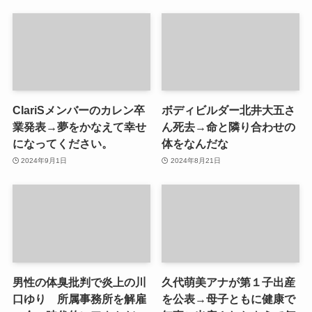
ClariSメンバーのカレン卒
ボディビルダー北井大五さ
業発表→夢をかなえて幸せ
ん死去→命と隣り合わせの
になってください。
体をなんだな
2024年9月1日
2024年8月21日
男性の体臭批判で炎上の川
久代萌美アナが第１子出産
口ゆり 所属事務所を解雇
を公表→母子ともに健康で