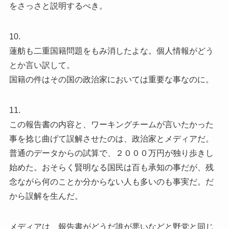
をさっさと説明するべき。
10.
蓮舫も二重国籍問題をもみ消したよな。個人情報がどう
とか言い訳して。
国籍の件はその国の政治家においては重要な事なのに。
11.
この報告書の内容と、ワーキングチームが言いたかった
事を捻じ曲げて誤解させたのは、政治家とメディアだ。
普通のデータからの試算で、２０００万円が独り歩きし
始めた。おそらく賢明なる国民は百も承知の事だが、残
念ながら何のことか分からない人も多いのも事実だ。だ
から誤解を生んだ。
メディアは、報告書がどうだ誰が悪いなどと野党と同じ