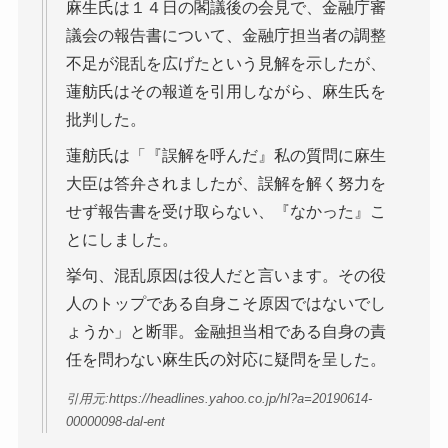
麻生氏は１４日の閣議後の会見で、金融庁審
議会の報告書について、金融庁担当者の調整
不足が混乱を広げたという見解を示したが、
蓮舫氏はその報道を引用しながら、麻生氏を
批判した。
蓮舫氏は「『誤解を呼んだ』私の質問に麻生
大臣は答弁されましたが、誤解を解く努力を
せず報告書を受け取らない、『なかった』こ
とにしました。
挙句、混乱原因は役人だと言います。その役
人のトップである自身こそ原因ではないでし
ょうか」と断罪。金融担当相である自身の責
任を問わない麻生氏の対応に疑問を呈した。
引用元:https://headlines.yahoo.co.jp/hl?a=20190614-
00000098-dal-ent