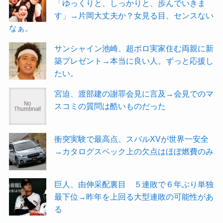
「ゆっくりと、しっかりと、歩んでいきま
す」→片岡大丈夫か？女見る目、センスない
なぁ。
サンシャイン池崎、超ボロ実家住む両親に新
築プレゼント→本当に良い人。ずっと応援し
たい。
宮迫、渡部建の謝罪会見に言及→会見でのマ
スコミの質問は酷いものだった
衝突実験で最高点、スバルXVが世界一安全
→カタログスペック上の欠点はほぼ燃費のみ
巨人、由伸采配裏目 ５連敗で６年ぶり単独
最下位→昨年を上回る大型連敗の可能性があ
る