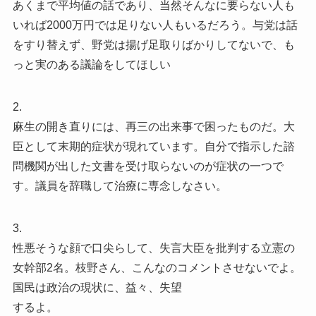
あくまで平均値の話であり、当然そんなに要らない人も
いれば2000万円では足りない人もいるだろう。与党は話
をすり替えず、野党は揚げ足取りばかりしてないで、も
っと実のある議論をしてほしい
2.
麻生の開き直りには、再三の出来事で困ったものだ。大
臣として末期的症状が現れています。自分で指示した諮
問機関が出した文書を受け取らないのが症状の一つで
す。議員を辞職して治療に専念しなさい。
3.
性悪そうな顔で口尖らして、失言大臣を批判する立憲の
女幹部2名。枝野さん、こんなのコメントさせないでよ。
国民は政治の現状に、益々、失望
するよ。