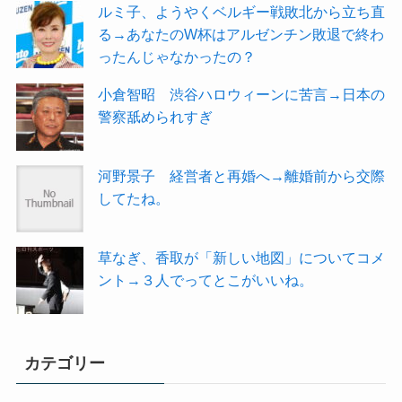
ルミ子、ようやくベルギー戦敗北から立ち直
る→あなたのW杯はアルゼンチン敗退で終わ
ったんじゃなかったの？
小倉智昭 渋谷ハロウィーンに苦言→日本の
警察舐められすぎ
河野景子 経営者と再婚へ→離婚前から交際
してたね。
草なぎ、香取が「新しい地図」についてコメ
ント→３人でってとこがいいね。
カテゴリー