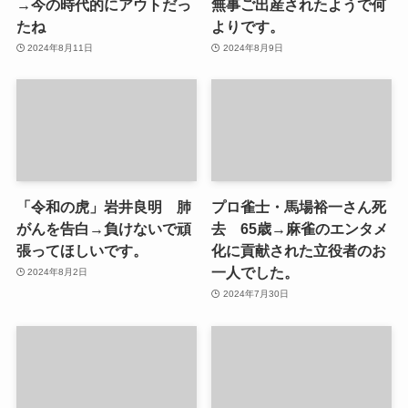
→今の時代的にアウトだっ
無事ご出産されたようで何
たね
よりです。
2024年8月11日
2024年8月9日
「令和の虎」岩井良明 肺
プロ雀士・馬場裕一さん死
がんを告白→負けないで頑
去 65歳→麻雀のエンタメ
張ってほしいです。
化に貢献された立役者のお
一人でした。
2024年8月2日
2024年7月30日