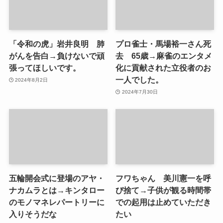
「令和の虎」岩井良明 肺
プロ雀士・馬場裕一さん死
がんを告白→負けないで頑
去 65歳→麻雀のエンタメ
張ってほしいです。
化に貢献された立役者のお
一人でした。
2024年8月2日
2024年7月30日
五輪開会式に登場のアヤ・
フワちゃん 美川憲一を呼
ナカムラとは→キンタロー
び捨て→子供が観る時間帯
のモノマネレパートリーに
での起用は止めていただき
入りそうだな
たい