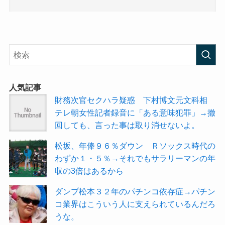
人気記事
財務次官セクハラ疑惑 下村博文元文科相
テレ朝女性記者録音に「ある意味犯罪」→撤
回しても、言った事は取り消せないよ。
松坂、年俸９６％ダウン Ｒソックス時代の
わずか１・５％→それでもサラリーマンの年
収の3倍はあるから
ダンプ松本３２年のパチンコ依存症→パチン
コ業界はこういう人に支えられているんだろ
うな。