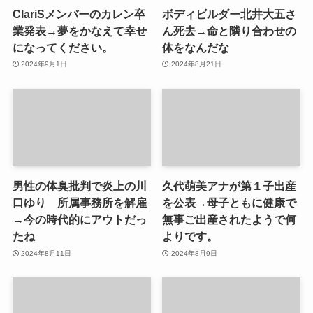
ClariSメンバーのカレン卒
ボディビルダー北井大五さ
業発表→夢をかなえて幸せ
ん死去→命と隣り合わせの
になってください。
体をなんだな
2024年9月1日
2024年8月21日
男性の体臭批判で炎上の川
久代萌美アナが第１子出産
口ゆり 所属事務所を解雇
を公表→母子ともに健康で
→今の時代的にアウトだっ
無事ご出産されたようで何
たね
よりです。
2024年8月11日
2024年8月9日