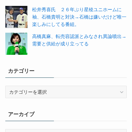
松井秀喜氏 ２６年ぶり星稜ユニホームに
袖、石橋貴明と対決→石橋は嫌いだけど唯一
楽しみにしてる番組。
高橋真麻、転売容認派とみなされ異論噴出→
需要と供給が成り立ってる
カテゴリー
カ
テ
ゴ
リ
アーカイブ
ー