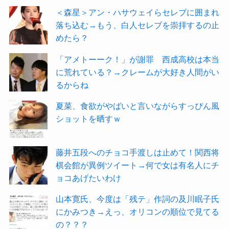
＜森星＞アン・ハサウェイらセレブに囲まれ
落ち込む→もう、白人セレブを崇拝するの止
めたら？
「アメトーーク！」が謝罪 西成高校は本当
に荒れている？→クレームが大好き人間がい
るからね
夏菜、食欲がやばいと言いながらすっぴん風
ショットを晒すｗ
藤井五段へのチョコ手渡しは止めて！関西将
棋会館が異例ツイート→何で女は有名人にチ
ョコあげたいわけ
山本寛氏、今度は「残テ」作詞の及川眠子氏
にかみつき→えっ、オリコンの順位で見てる
の？？？