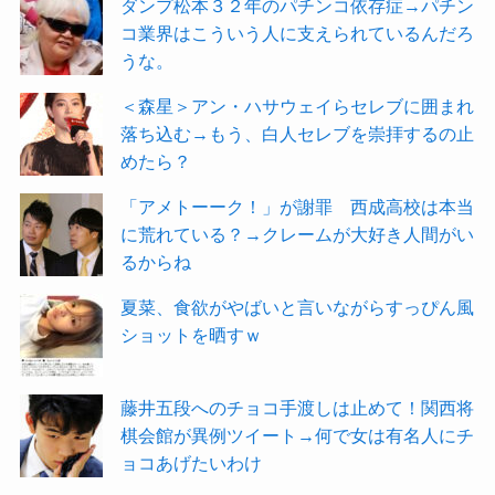
ダンプ松本３２年のパチンコ依存症→パチン
コ業界はこういう人に支えられているんだろ
うな。
＜森星＞アン・ハサウェイらセレブに囲まれ
落ち込む→もう、白人セレブを崇拝するの止
めたら？
「アメトーーク！」が謝罪 西成高校は本当
に荒れている？→クレームが大好き人間がい
るからね
夏菜、食欲がやばいと言いながらすっぴん風
ショットを晒すｗ
藤井五段へのチョコ手渡しは止めて！関西将
棋会館が異例ツイート→何で女は有名人にチ
ョコあげたいわけ