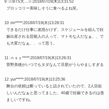
9 :
☆BTS大…☆
:
2018/07/19(木)13:31:52
ブロッコリー美味しそうに食べるよね笑。
10 :
rin*****
:
2018/07/19(木)13:28:31
できるだけ仕事に迷惑かけず、スケジュールを組んで妊
娠出産される芸能人の人って、マトモな人だなぁ、、で
も大変だなぁ、、って思う。
11 :
ｎｓｙ*****
:
2018/07/19(木)13:26:31
菅野美穂がいつでもタダなんて旦那がうらやましすぎる
12 :
yur*****
:
2018/07/19(木)13:25:36
舞台の依頼は断っていると話されていたので、2人目欲
しいんだなぁと思ってました。40歳で妊娠できるのは羨
ましいですね。