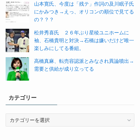
山本寛氏、今度は「残テ」作詞の及川眠子氏
にかみつき→えっ、オリコンの順位で見てる
の？？？
松井秀喜氏 ２６年ぶり星稜ユニホームに
袖、石橋貴明と対決→石橋は嫌いだけど唯一
楽しみにしてる番組。
高橋真麻、転売容認派とみなされ異論噴出→
需要と供給が成り立ってる
カテゴリー
カ
テ
ゴ