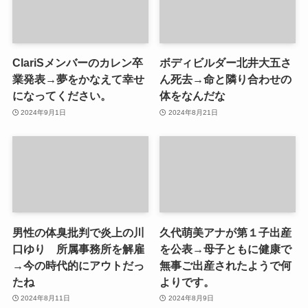
ClariSメンバーのカレン卒
ボディビルダー北井大五さ
業発表→夢をかなえて幸せ
ん死去→命と隣り合わせの
になってください。
体をなんだな
2024年9月1日
2024年8月21日
男性の体臭批判で炎上の川
久代萌美アナが第１子出産
口ゆり 所属事務所を解雇
を公表→母子ともに健康で
→今の時代的にアウトだっ
無事ご出産されたようで何
たね
よりです。
2024年8月11日
2024年8月9日