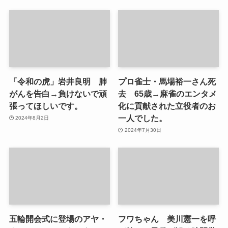
「令和の虎」岩井良明 肺
プロ雀士・馬場裕一さん死
がんを告白→負けないで頑
去 65歳→麻雀のエンタメ
張ってほしいです。
化に貢献された立役者のお
一人でした。
2024年8月2日
2024年7月30日
五輪開会式に登場のアヤ・
フワちゃん 美川憲一を呼