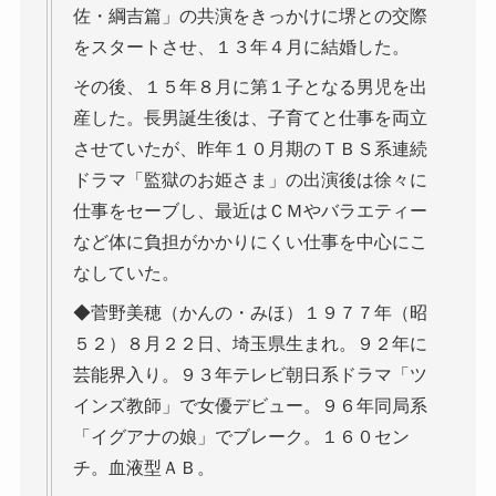
佐・綱吉篇」の共演をきっかけに堺との交際
をスタートさせ、１３年４月に結婚した。
その後、１５年８月に第１子となる男児を出
産した。長男誕生後は、子育てと仕事を両立
させていたが、昨年１０月期のＴＢＳ系連続
ドラマ「監獄のお姫さま」の出演後は徐々に
仕事をセーブし、最近はＣＭやバラエティー
など体に負担がかかりにくい仕事を中心にこ
なしていた。
◆菅野美穂（かんの・みほ）１９７７年（昭
５２）８月２２日、埼玉県生まれ。９２年に
芸能界入り。９３年テレビ朝日系ドラマ「ツ
インズ教師」で女優デビュー。９６年同局系
「イグアナの娘」でブレーク。１６０セン
チ。血液型ＡＢ。