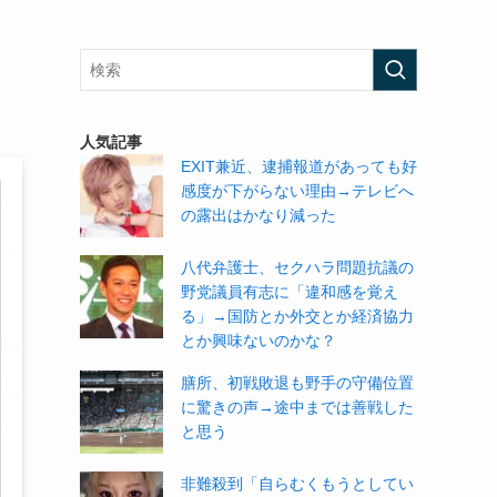
人気記事
EXIT兼近、逮捕報道があっても好
感度が下がらない理由→テレビへ
の露出はかなり減った
八代弁護士、セクハラ問題抗議の
野党議員有志に「違和感を覚え
る」→国防とか外交とか経済協力
とか興味ないのかな？
膳所、初戦敗退も野手の守備位置
に驚きの声→途中までは善戦した
と思う
非難殺到「自らむくもうとしてい