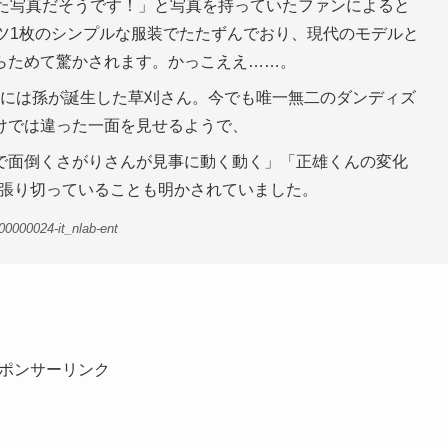
った写真だそうです！」と写真を持っていたファンによると
ツ1枚のシンプルな服装でたたずんでおり、現代のモデルと
らためて驚かされます。かっこええ……。
月末には孫が誕生した草刈さん。今でも唯一無二のダンディズ
けでは違った一面を見せるようで、
で面倒くさがりさんが見事に動く動く」「正雄くんの変化
て張り切っていることも明かされていました。
0000024-it_nlab-ent
ポンサーリンク