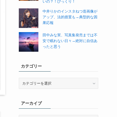
いの？！びっくり！
中井りかのインスタねつ造画像が
アップ、法的措置も→典型的な因
果応報
田中みな実、写真集発売までは不
安で眠れない日々→絶対に自信あ
ったと思う
カテゴリー
カ
テ
ゴ
リ
アーカイブ
ー