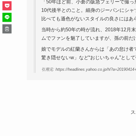
「50年ほど前、小倉の阪急フェリーで撮
10代後半とのこと。細身のジーパンにシャ
比べても遜色がないスタイルの良さにはあ
当時から約50年の時が流れ、2018年12
ムでファンを魅了していますが、孫の前だ
娘でモデルの紅蘭さんからは「あの怠け者
驚き隠せないw」など“おじいちゃん”とし
引用元: https://headlines.yahoo.co.jp/hl?a=20190414-0
ス