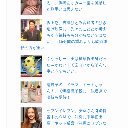
る…」浜崎あゆみ→一世を風靡し
た歌手とは思えない
坂上忍、吉澤ひとみ容疑者のひき
逃げ映像に「先々のこととか考え
ちゃう気持ちも分からないではな
い」→15分間の重みよりも飲酒運
転の方が重い
ふなっしー 実は横須賀出身だっ
た→かわいくて面白いからそんな
事どうでもいい。
清野菜名 ドラマ「トットちゃ
ん！」で黒柳徹子役に 似過ぎで
演技も期待！
セブンイレブン、安室さん引退特
番中のＣＭで「沖縄に来年初出
店」ネット反響→沖縄にセブンな