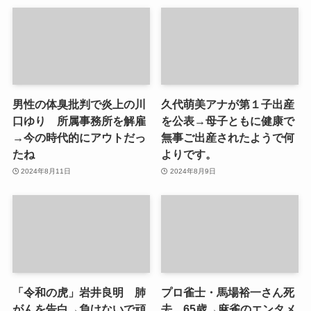
男性の体臭批判で炎上の川
久代萌美アナが第１子出産
口ゆり 所属事務所を解雇
を公表→母子ともに健康で
→今の時代的にアウトだっ
無事ご出産されたようで何
たね
よりです。
2024年8月11日
2024年8月9日
「令和の虎」岩井良明 肺
プロ雀士・馬場裕一さん死
がんを告白→負けないで頑
去 65歳→麻雀のエンタメ