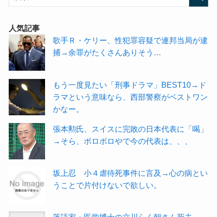
人気記事
歌手Ｒ・ケリー、性犯罪容疑で連邦当局が逮
捕→余罪がたくさんありそう…
もう一度見たい「刑事ドラマ」BEST10→ド
ラマという意味なら、西部警察がベストワン
かなー。
張本勲氏、スイスに完敗の日本代表に「喝」
→そら、ボロボロやで今の代表は、、、
坂上忍 小４虐待死事件に言及→心の病とい
うことで片付けないで欲しい。
落語家・医学博士の立川らく朝さん死去