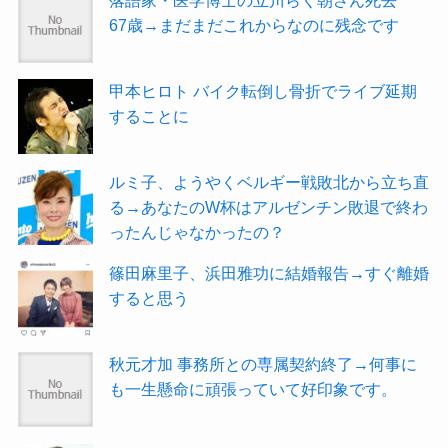
67歳→まだまだこれからなのに残念です
甲本ヒロト バイク転倒し骨折でライブ延期
することに
ルミ子、ようやくベルギー戦敗北から立ち直
る→あなたのW杯はアルゼンチン敗退で終わ
ったんじゃなかったの？
篠田麻里子、浜田雅功に結婚報告→すぐ離婚
すると思う
秋元才加 事務所との専属契約終了→何事に
も一生懸命に頑張っていて好印象です。