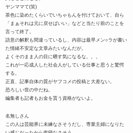
ヤンママて(笑)
茶色に染めたくらいでいちゃもんを付けておいて、自ら
「まぁそれは元に戻せばいい」などと当たり前のことを
言って終了。
語意の解釈も間違っているし、内容は最早メン○ラが書い
た情緒不安定な文章みたいなんだが。
よくそのまま人の目に晒す気になるな。。。
これが一応成人した社会人がしている仕事と思うと驚愕
する。
正直、記事自体の質がヤフコメの投稿と大差ない。
恐ろしい世の中だね。
編集者も記者もお金を貰う資格がないよ。
名無しさん
この人は芸能界に未練なさそうだし、専業主婦になりた
い感じだったから復帰なさそう。