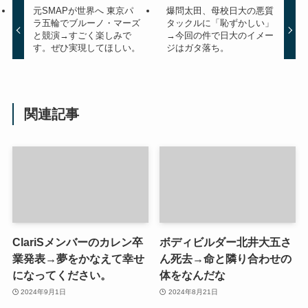
元SMAPが世界へ 東京パ
爆問太田、母校日大の悪質
ラ五輪でブルーノ・マーズ
タックルに「恥ずかしい」
と競演→すごく楽しみで
→今回の件で日大のイメー
す。ぜひ実現してほしい。
ジはガタ落ち。
関連記事
ClariSメンバーのカレン卒
ボディビルダー北井大五さ
業発表→夢をかなえて幸せ
ん死去→命と隣り合わせの
になってください。
体をなんだな
2024年9月1日
2024年8月21日