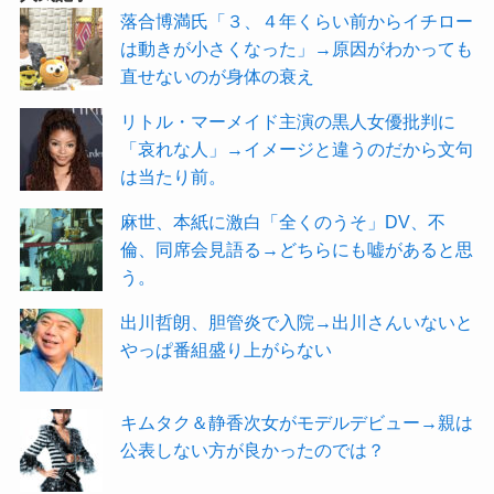
落合博満氏「３、４年くらい前からイチロー
は動きが小さくなった」→原因がわかっても
直せないのが身体の衰え
リトル・マーメイド主演の黒人女優批判に
「哀れな人」→イメージと違うのだから文句
は当たり前。
麻世、本紙に激白「全くのうそ」DV、不
倫、同席会見語る→どちらにも嘘があると思
う。
出川哲朗、胆管炎で入院→出川さんいないと
やっぱ番組盛り上がらない
キムタク＆静香次女がモデルデビュー→親は
公表しない方が良かったのでは？