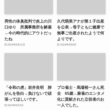
男性の体臭批判で炎上の川
久代萌美アナが第１子出産
口ゆり 所属事務所を解雇
を公表→母子ともに健康で
→今の時代的にアウトだっ
無事ご出産されたようで何
たね
よりです。
2024年8月11日
2024年8月9日
「令和の虎」岩井良明 肺
プロ雀士・馬場裕一さん死
がんを告白→負けないで頑
去 65歳→麻雀のエンタメ
張ってほしいです。
化に貢献された立役者のお
一人でした。
2024年8月2日