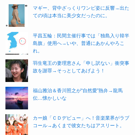
マギー、背中ざっくりワンピ姿に反響→出た
ての頃は本当に美少女だったのに。
平昌五輪：民間主催行事では「独島入り韓半
島旗」使用へ→いや、普通にあかんやろこ
れ。
羽生竜王の妻理恵さん「申し訳ない」衝突事
故を謝罪→そっとしてあげよう！
福山雅治＆香川照之が“自然愛”熱弁→龍馬
伝…懐かしいな
カー娘「ＣＤデビュー」へ！音楽業界がラブ
コール→あくまで彼女たちはアスリート。