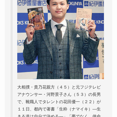
大相撲・貴乃花親方（４５）と元フジテレビ
アナウンサー・河野景子さん（５３）の長男
で、靴職人でタレントの花田優一（２２）が
１１日、都内で著書「生粋（ナマイキ）―生
きる道は自分で決める―」「夢でなく、使命