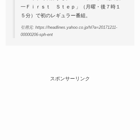
一Ｆｉｒｓｔ Ｓｔｅｐ」（月曜・後７時１
５分）で初のレギュラー番組。
引用元: https://headlines.yahoo.co.jp/hl?a=20171211-
00000206-sph-ent
スポンサーリンク