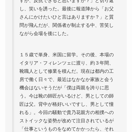
すが、反抗できると思いますか？」と切り返
し、笑いを誘った。最後に報道陣から「お父
さんにかけたいひと言はありますか？」と質
問が飛んだが、関係者が制止する中、苦笑し
ながら会場を後にした。
１５歳で単身、米国に留学。その後、本場の
イタリア・フィレンツェに渡り、約３年間、
靴職人として修業を積んだ。現在は都内の工
房で働く日々で、最近はなかなか家族と会う
機会はないそうだが「僕は両親を誇りに思
う。今は靴の師匠がいるけど、男としての師
匠は父。背中が格好いいですし、男として憧
れる」。今回の騒動で貴乃花親方の相撲への
ストイックな姿勢が改めて注目されているが
「仕事というものをなめてかかったら、それ