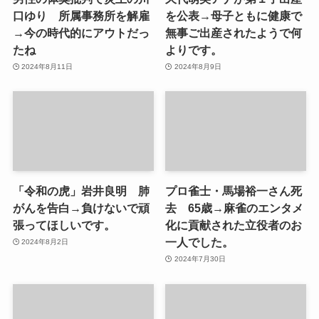
口ゆり 所属事務所を解雇
を公表→母子ともに健康で
→今の時代的にアウトだっ
無事ご出産されたようで何
たね
よりです。
2024年8月11日
2024年8月9日
「令和の虎」岩井良明 肺
プロ雀士・馬場裕一さん死
がんを告白→負けないで頑
去 65歳→麻雀のエンタメ
張ってほしいです。
化に貢献された立役者のお
一人でした。
2024年8月2日
2024年7月30日