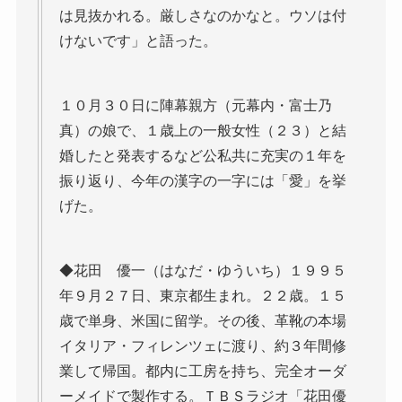
は見抜かれる。厳しさなのかなと。ウソは付
けないです」と語った。
１０月３０日に陣幕親方（元幕内・富士乃
真）の娘で、１歳上の一般女性（２３）と結
婚したと発表するなど公私共に充実の１年を
振り返り、今年の漢字の一字には「愛」を挙
げた。
◆花田 優一（はなだ・ゆういち）１９９５
年９月２７日、東京都生まれ。２２歳。１５
歳で単身、米国に留学。その後、革靴の本場
イタリア・フィレンツェに渡り、約３年間修
業して帰国。都内に工房を持ち、完全オーダ
ーメイドで製作する。ＴＢＳラジオ「花田優