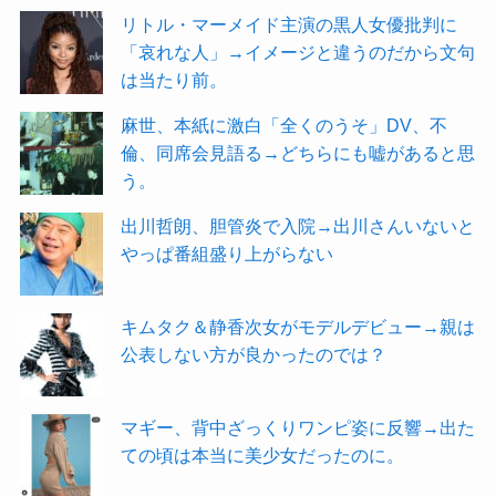
リトル・マーメイド主演の黒人女優批判に
「哀れな人」→イメージと違うのだから文句
は当たり前。
麻世、本紙に激白「全くのうそ」DV、不
倫、同席会見語る→どちらにも嘘があると思
う。
出川哲朗、胆管炎で入院→出川さんいないと
やっぱ番組盛り上がらない
キムタク＆静香次女がモデルデビュー→親は
公表しない方が良かったのでは？
マギー、背中ざっくりワンピ姿に反響→出た
ての頃は本当に美少女だったのに。