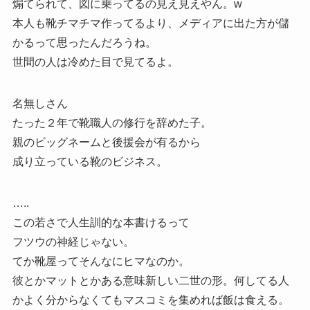
煽てられて、図に乗ってるの見え見えやん。w
本人も靴チマチマ作ってるより、メディアに出た方が儲
かるって思ったんだろうね。
世間の人は冷めた目で見てるよ。
名無しさん
たった２年で靴職人の修行を辞めた子。
親のビッグネームと後援会が有るから
成り立っている靴のビジネス。
…..
この若さで人生訓的な本書けるって
フツウの神経じゃない。
てか靴屋ってそんなにヒマなのか。
彼とかマットとかある意味新しい二世の形。何してる人
かよく分からなくてもマスコミを集めれば飯は食える。