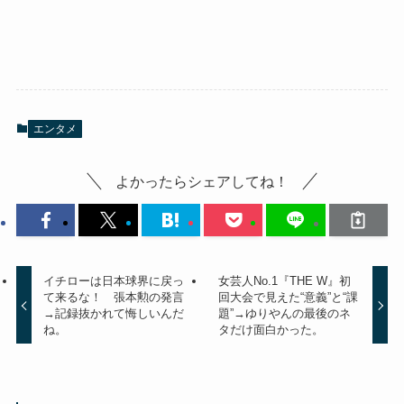
エンタメ
よかったらシェアしてね！
イチローは日本球界に戻っ
女芸人No.1『THE W』初
て来るな！ 張本勲の発言
回大会で見えた“意義”と“課
→記録抜かれて悔しいんだ
題”→ゆりやんの最後のネ
ね。
タだけ面白かった。