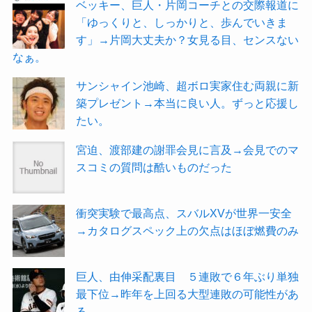
ベッキー、巨人・片岡コーチとの交際報道に
「ゆっくりと、しっかりと、歩んでいきま
す」→片岡大丈夫か？女見る目、センスない
なぁ。
サンシャイン池崎、超ボロ実家住む両親に新
築プレゼント→本当に良い人。ずっと応援し
たい。
宮迫、渡部建の謝罪会見に言及→会見でのマ
スコミの質問は酷いものだった
衝突実験で最高点、スバルXVが世界一安全
→カタログスペック上の欠点はほぼ燃費のみ
巨人、由伸采配裏目 ５連敗で６年ぶり単独
最下位→昨年を上回る大型連敗の可能性があ
る