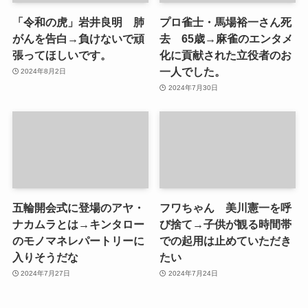
「令和の虎」岩井良明 肺
プロ雀士・馬場裕一さん死
がんを告白→負けないで頑
去 65歳→麻雀のエンタメ
張ってほしいです。
化に貢献された立役者のお
一人でした。
2024年8月2日
2024年7月30日
五輪開会式に登場のアヤ・
フワちゃん 美川憲一を呼
ナカムラとは→キンタロー
び捨て→子供が観る時間帯
のモノマネレパートリーに
での起用は止めていただき
入りそうだな
たい
2024年7月27日
2024年7月24日