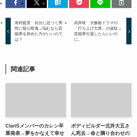
有村藍里 自分に近づく男
武井咲 大惨敗ドラマの
性に疑心暗鬼→悩むなら芸
「打ち上げ欠席」の波紋→
能界を辞めた方がいいので
芸能界引退したらいいの
は？
に。
関連記事
ClariSメンバーのカレン卒
ボディビルダー北井大五さ
業発表→夢をかなえて幸せ
ん死去→命と隣り合わせの