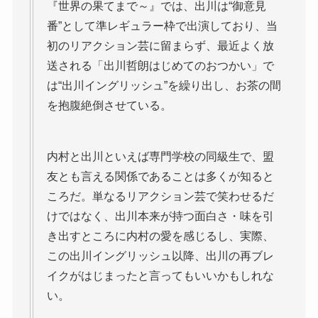
『世界の果てまで～』では、出川は“御意見
番”として準レギュラー枠で出演しており、当
初のリアクション芸に留まらず、最近よく放
送される「出川哲朗はじめてのおつかい」で
は“出川イングリッシュ”を繰り出し、お茶の間
を抱腹絶倒させている。
内村と出川といえば専門学校の同級生で、盟
友とも言える関係であることは多くが知ると
ころだ。単なるリアクション芸で笑わせるだ
けではなく、出川本来が持つ面白さ・味を引
き出すところに内村の愛を感じるし、実際、
この出川イングリッシュ以降、出川の再ブレ
イクがはじまったと言ってもいいかもしれな
い。