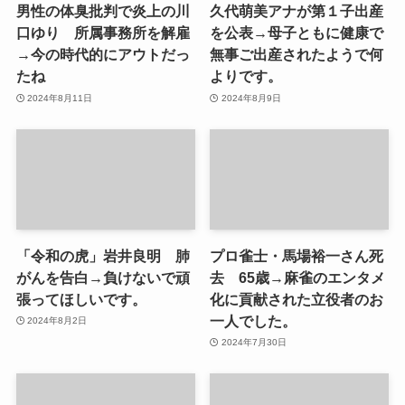
男性の体臭批判で炎上の川
久代萌美アナが第１子出産
口ゆり 所属事務所を解雇
を公表→母子ともに健康で
→今の時代的にアウトだっ
無事ご出産されたようで何
たね
よりです。
2024年8月11日
2024年8月9日
「令和の虎」岩井良明 肺
プロ雀士・馬場裕一さん死
がんを告白→負けないで頑
去 65歳→麻雀のエンタメ
張ってほしいです。
化に貢献された立役者のお
一人でした。
2024年8月2日
2024年7月30日