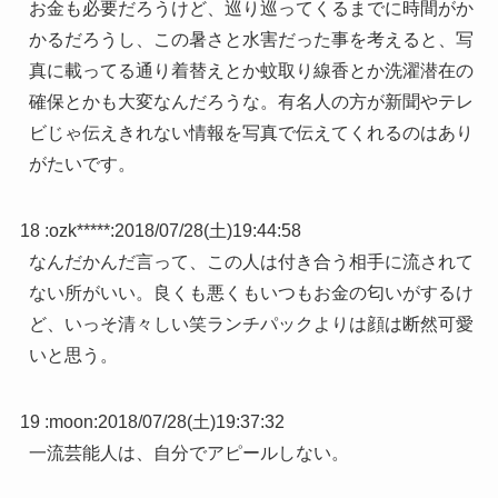
お金も必要だろうけど、巡り巡ってくるまでに時間がか
かるだろうし、この暑さと水害だった事を考えると、写
真に載ってる通り着替えとか蚊取り線香とか洗濯潜在の
確保とかも大変なんだろうな。有名人の方が新聞やテレ
ビじゃ伝えきれない情報を写真で伝えてくれるのはあり
がたいです。
18 :
ozk*****
:
2018/07/28(土)19:44:58
なんだかんだ言って、この人は付き合う相手に流されて
ない所がいい。良くも悪くもいつもお金の匂いがするけ
ど、いっそ清々しい笑ランチパックよりは顔は断然可愛
いと思う。
19 :
moon
:
2018/07/28(土)19:37:32
一流芸能人は、自分でアピールしない。