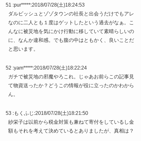
51 :
pur*****
:
2018/07/28(土)18:24:53
ダルビッシュとゾゾタウンの社長と出会うだけでもアレ
なのに二人とも１度はゲットしたという過去がなぁ。こ
んなに被災地を気にかけ行動に移していて素晴らしいの
に、なんか違和感。でも腹の中はともかく、良いことだ
と思います。
52 :
yam*****
:
2018/07/28(土)18:22:24
ガチで被災地の邪魔やろこれ。じゃあお前らこの記事見
て物資送ったか？どうこの情報が役に立ったのかわから
ん。
53 :
もくふじ
:
2018/07/28(土)18:21:50
紗栄子は以前から税金対策も兼ねて寄付をしているし金
額もそれを考えて決めているとありましたが、真相は？