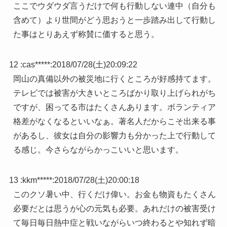
ここでウダウダ言うだけで何も行動しない連中（自分も
含めて）より世間がどう思おうと一歩踏み出して行動し
た事はとりあえず称賛に価すると思う。
12 :
cas*****
:
2018/07/28(土)20:09:22
岡山の真備以外の被災地に行くところが好感持てます。
テレビでは被害が大きいところばかり取り上げられがち
ですが、困ってる市はたくさんあります。ボランティア
格差がなくなるといいなぁ。著名人だからこそ出来る事
があるし、彼女は自分の影響力も分かった上で行動して
る感じ。今さらながらかっこいいと思います。
13 :
kkm*****
:
2018/07/28(土)20:00:18
このクソ暑い中、行くだけ偉い。お金も物資もたくさん
必要だとは思うが心の元気も必要。あれだけの被害受け
て毎日毎日熱中症と戦いながらいつ終わるとや知れず暗