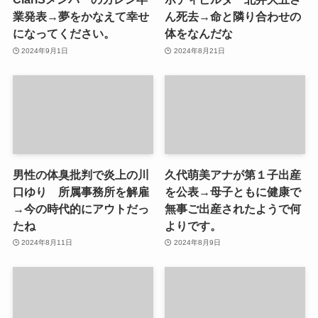
業発表→夢をかなえて幸せ
ん死去→命と隣り合わせの
になってください。
体をなんだな
2024年9月1日
2024年8月21日
男性の体臭批判で炎上の川
久代萌美アナが第１子出産
口ゆり 所属事務所を解雇
を公表→母子ともに健康で
→今の時代的にアウトだっ
無事ご出産されたようで何
たね
よりです。
2024年8月11日
2024年8月9日