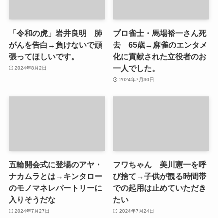
「令和の虎」岩井良明 肺
プロ雀士・馬場裕一さん死
がんを告白→負けないで頑
去 65歳→麻雀のエンタメ
張ってほしいです。
化に貢献された立役者のお
一人でした。
2024年8月2日
2024年7月30日
五輪開会式に登場のアヤ・
フワちゃん 美川憲一を呼
ナカムラとは→キンタロー
び捨て→子供が観る時間帯
のモノマネレパートリーに
での起用は止めていただき
入りそうだな
たい
2024年7月27日
2024年7月24日