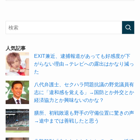
人気記事
EXIT兼近、逮捕報道があっても好感度が下
がらない理由→テレビへの露出はかなり減っ
た
八代弁護士、セクハラ問題抗議の野党議員有
志に「違和感を覚える」→国防とか外交とか
経済協力とか興味ないのかな？
膳所、初戦敗退も野手の守備位置に驚きの声
→途中までは善戦したと思う