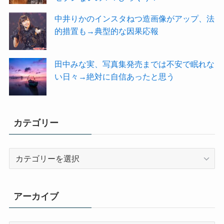
中井りかのインスタねつ造画像がアップ、法
的措置も→典型的な因果応報
田中みな実、写真集発売までは不安で眠れな
い日々→絶対に自信あったと思う
カテゴリー
カ
テ
ゴ
リ
アーカイブ
ー