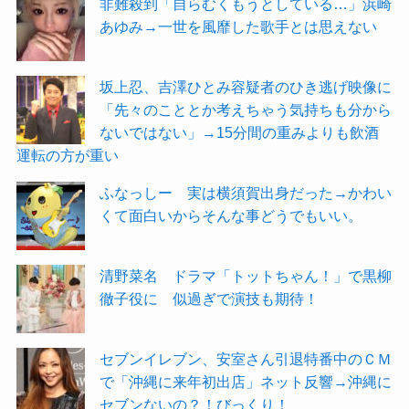
非難殺到「自らむくもうとしている…」浜崎
あゆみ→一世を風靡した歌手とは思えない
坂上忍、吉澤ひとみ容疑者のひき逃げ映像に
「先々のこととか考えちゃう気持ちも分から
ないではない」→15分間の重みよりも飲酒
運転の方が重い
ふなっしー 実は横須賀出身だった→かわい
くて面白いからそんな事どうでもいい。
清野菜名 ドラマ「トットちゃん！」で黒柳
徹子役に 似過ぎで演技も期待！
セブンイレブン、安室さん引退特番中のＣＭ
で「沖縄に来年初出店」ネット反響→沖縄に
セブンないの？！びっくり！