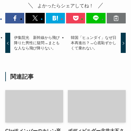
よかったらシェアしてね！
伊集院光 新幹線から飛び
韓国「ヒュンダイ」なぜ日
降りた男性に疑問→まとも
本再進出？→心底恥ずかし
な人なら飛び降りない。
くて乗れない。
関連記事
ClariSメンバーのカレン卒
ボディビルダー北井大五さ