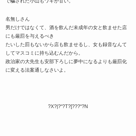
で騙された小山もワキが甘い。
名無しさん
男だけではなくて、酒を飲んだ未成年の女と飲ませた店
にも厳罰を与えるべき
たいした罰もないから店も飲ませるし、女も録音なんて
してマスコミに持ち込むんだから。
政治家の大先生も安部下ろしに夢中になるよりも厳罰化
に変える法案通しなさいよ。
?X?|?“?T?[???“?N