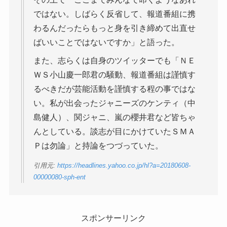
ではない。しばらく反省して、報道番組に携
わるんだったらもっと身を引き締めて出直せ
ばいいことではないですか」と語った。
また、志らくは自身のツイッターでも「ＮＥ
ＷＳ小山慶一郎君の騒動、報道番組は謹慎す
るべきだが芸能活動を謹慎する程の事ではな
い。私が出会ったジャニーズのケンティ（中
島健人）、関ジャニ、嵐の櫻井君など皆ちゃ
んとしている。談志が目にかけていたＳＭＡ
Ｐは勿論」と持論をつづっていた。
引用元:
https://headlines.yahoo.co.jp/hl?a=20180608-
00000080-sph-ent
スポンサーリンク