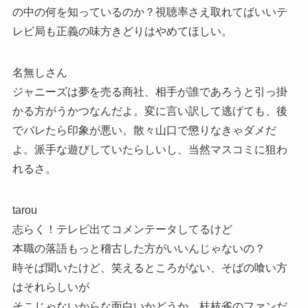
の中の何を知っているのか？視聴率さえ取れてばいいテ
レビ局も正義の味方きどりはやめてほしい。
名無しさん
ジャニーズは夢を売る商社、相手が誰であろうと引っ掛
かる方がうかつなんだよ。変に言い訳して逃げても、後
でバレたら印象が悪い。散々山口で懲りなきゃダメだ
よ。派手な遊びしていたらしいし、当然マスコミに狙わ
れるさ。
tarou
志らく！テレビ出てコメンテータしてるけど
本職の落語もっと稽古した方がいいんじゃないの？
時そば聞いたけど、笑えるところがない、そばの喰い方
はそれらしいが
そこじゃないからな面白いかどうか、桂枝雀のファンだ