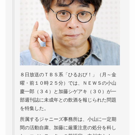
８日放送のＴＢＳ系「ひるおび！」（月～金
曜・前１０時２５分）では、ＮＥＷＳの小山
慶一郎（３４）と加藤シゲアキ（３０）が一
部週刊誌に未成年との飲酒を報じられた問題
を特集した。
所属するジャニーズ事務所は、小山に一定期
間の活動自粛、加藤に厳重注意の処分を科し