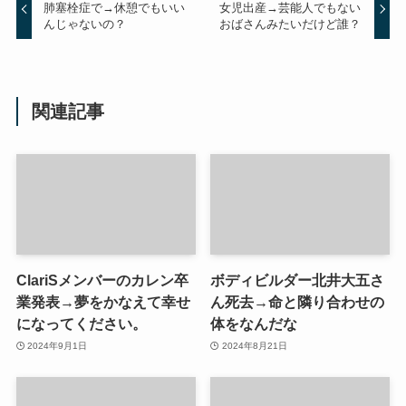
肺塞栓症で→休憩でもいい
女児出産→芸能人でもない
んじゃないの？
おばさんみたいだけど誰？
関連記事
ClariSメンバーのカレン卒
ボディビルダー北井大五さ
業発表→夢をかなえて幸せ
ん死去→命と隣り合わせの
になってください。
体をなんだな
2024年9月1日
2024年8月21日