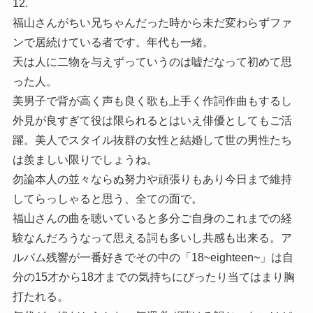
12.
福山さんがちい兄ちゃんだった時から未だ変わらずファ
ンで居続けている者です。年代も一緒。
天は人に二物を与えずっていうのは嘘だなって初めて思
った人。
美男子で背が高く声も良く歌も上手く作詞作曲もするし
外見が良すぎて役は限られるとはいえ俳優としてもご活
躍。美人でスタイル抜群の女性と結婚して世の男性たち
は羨ましい限りでしょうね。
勿論本人の並々ならぬ努力や頑張りもあり今日まで維持
してらっしゃると思う、全ての面で。
福山さんの曲を聴いていると多分ご自身のこれまでの経
験なんだろうなって思える詞も多いし共感も出来る。ア
ルバム残響が一番好きでその中の「18~eighteen~」は自
分の15才から18才までの気持ちにびったり当てはまり胸
打たれる。