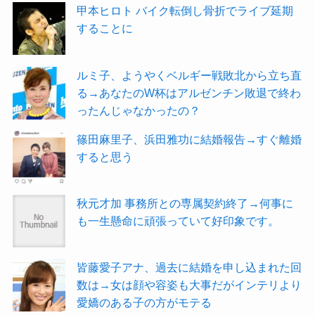
甲本ヒロト バイク転倒し骨折でライブ延期
することに
ルミ子、ようやくベルギー戦敗北から立ち直
る→あなたのW杯はアルゼンチン敗退で終わ
ったんじゃなかったの？
篠田麻里子、浜田雅功に結婚報告→すぐ離婚
すると思う
秋元才加 事務所との専属契約終了→何事に
も一生懸命に頑張っていて好印象です。
皆藤愛子アナ、過去に結婚を申し込まれた回
数は→女は顔や容姿も大事だがインテリより
愛嬌のある子の方がモテる