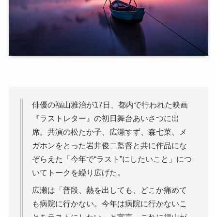
俳優の福山雅治が17日、都内で行われた映画
『ラストレター』の初日舞台あいさつに出
席。共演の松たか子、広瀬すず、森七菜、メ
ガホンをとった岩井俊二監督と共に作品にな
ぞらえた「今年で“ラスト”にしたいこと」につ
いてトークを繰り広げた。
広瀬は「普段、熱を出しても、どこか痛めて
も病院に行かない。今年は病院に行かないこ