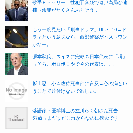
歌手Ｒ・ケリー、性犯罪容疑で連邦当局が逮
捕→余罪がたくさんありそう…
もう一度見たい「刑事ドラマ」BEST10→ド
ラマという意味なら、西部警察がベストワン
かなー。
張本勲氏、スイスに完敗の日本代表に「喝」
→そら、ボロボロやで今の代表は、、、
坂上忍 小４虐待死事件に言及→心の病とい
うことで片付けないで欲しい。
落語家・医学博士の立川らく朝さん死去
67歳→まだまだこれからなのに残念です