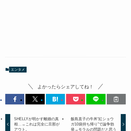
エンタメ
よかったらシェアしてね！
SHELLYが明かす離婚の真
飯島直子の牛丼“紅ショウ
相…→これは完全に旦那が
ガ10袋持ち帰り”で論争勃
アウト。
発→モラルの問題だと思う