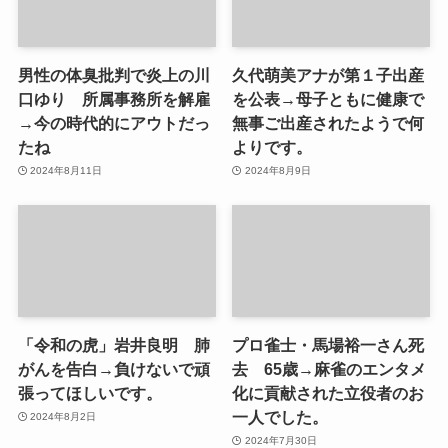
男性の体臭批判で炎上の川
久代萌美アナが第１子出産
口ゆり 所属事務所を解雇
を公表→母子ともに健康で
→今の時代的にアウトだっ
無事ご出産されたようで何
たね
よりです。
2024年8月11日
2024年8月9日
「令和の虎」岩井良明 肺
プロ雀士・馬場裕一さん死
がんを告白→負けないで頑
去 65歳→麻雀のエンタメ
張ってほしいです。
化に貢献された立役者のお
一人でした。
2024年8月2日
2024年7月30日