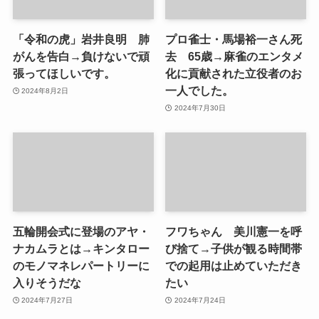
「令和の虎」岩井良明 肺
プロ雀士・馬場裕一さん死
がんを告白→負けないで頑
去 65歳→麻雀のエンタメ
張ってほしいです。
化に貢献された立役者のお
一人でした。
2024年8月2日
2024年7月30日
五輪開会式に登場のアヤ・
フワちゃん 美川憲一を呼
ナカムラとは→キンタロー
び捨て→子供が観る時間帯
のモノマネレパートリーに
での起用は止めていただき
入りそうだな
たい
2024年7月27日
2024年7月24日