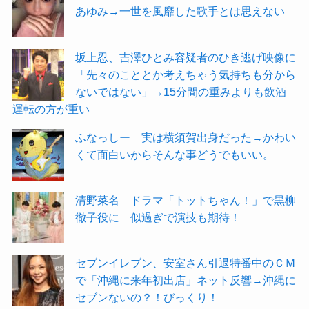
あゆみ→一世を風靡した歌手とは思えない
坂上忍、吉澤ひとみ容疑者のひき逃げ映像に
「先々のこととか考えちゃう気持ちも分から
ないではない」→15分間の重みよりも飲酒
運転の方が重い
ふなっしー 実は横須賀出身だった→かわい
くて面白いからそんな事どうでもいい。
清野菜名 ドラマ「トットちゃん！」で黒柳
徹子役に 似過ぎで演技も期待！
セブンイレブン、安室さん引退特番中のＣＭ
で「沖縄に来年初出店」ネット反響→沖縄に
セブンないの？！びっくり！