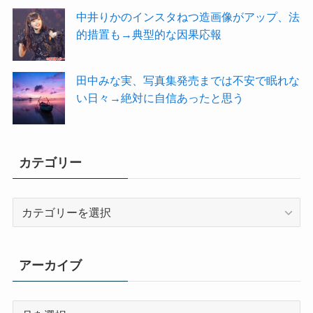
中井りかのインスタねつ造画像がアップ、法
的措置も→典型的な因果応報
田中みな実、写真集発売までは不安で眠れな
い日々→絶対に自信あったと思う
カテゴリー
カ
テ
ゴ
リ
アーカイブ
ー
ア