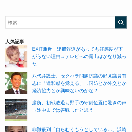
人気記事
EXIT兼近、逮捕報道があっても好感度が下
がらない理由→テレビへの露出はかなり減っ
た
八代弁護士、セクハラ問題抗議の野党議員有
志に「違和感を覚える」→国防とか外交とか
経済協力とか興味ないのかな？
膳所、初戦敗退も野手の守備位置に驚きの声
→途中までは善戦したと思う
非難殺到「自らむくもうとしている…」浜崎