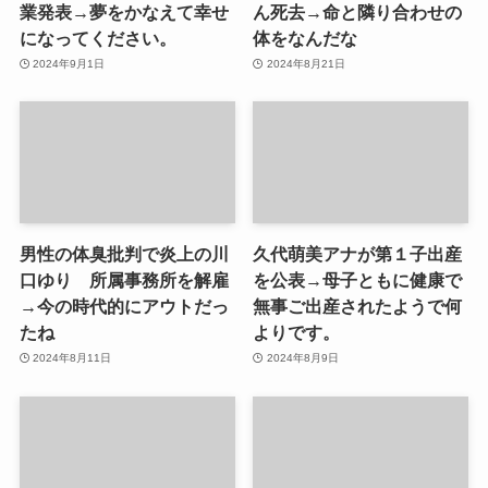
業発表→夢をかなえて幸せ
ん死去→命と隣り合わせの
になってください。
体をなんだな
2024年9月1日
2024年8月21日
男性の体臭批判で炎上の川
久代萌美アナが第１子出産
口ゆり 所属事務所を解雇
を公表→母子ともに健康で
→今の時代的にアウトだっ
無事ご出産されたようで何
たね
よりです。
2024年8月11日
2024年8月9日