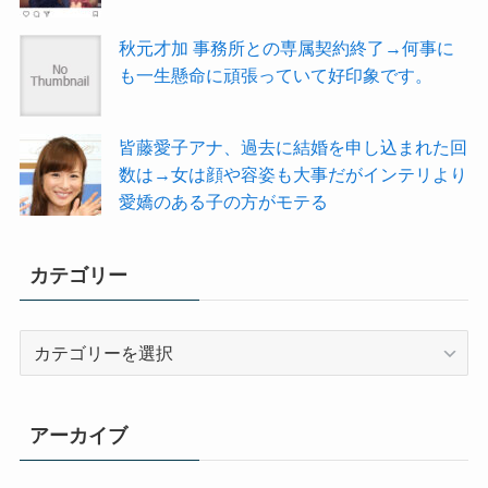
秋元才加 事務所との専属契約終了→何事に
も一生懸命に頑張っていて好印象です。
皆藤愛子アナ、過去に結婚を申し込まれた回
数は→女は顔や容姿も大事だがインテリより
愛嬌のある子の方がモテる
カテゴリー
カ
テ
ゴ
リ
アーカイブ
ー