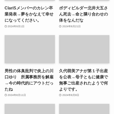
ClariSメンバーのカレン卒
ボディビルダー北井大五さ
業発表→夢をかなえて幸せ
ん死去→命と隣り合わせの
になってください。
体をなんだな
2024年9月1日
2024年8月21日
男性の体臭批判で炎上の川
久代萌美アナが第１子出産
口ゆり 所属事務所を解雇
を公表→母子ともに健康で
→今の時代的にアウトだっ
無事ご出産されたようで何
たね
よりです。
2024年8月11日
2024年8月9日