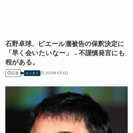
石野卓球、ピエール瀧被告の保釈決定に
「早く会いたいなー」→不謹慎発言にも
程がある。
広告
2019年4月4日
エンタメ