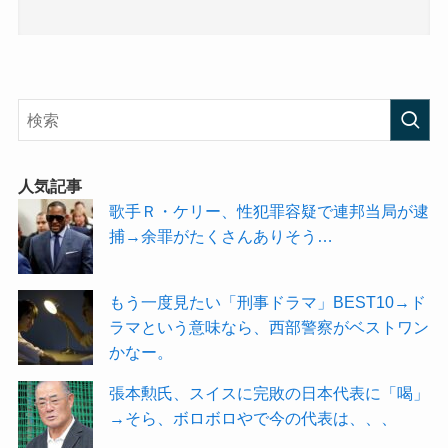
人気記事
歌手Ｒ・ケリー、性犯罪容疑で連邦当局が逮
捕→余罪がたくさんありそう…
もう一度見たい「刑事ドラマ」BEST10→ド
ラマという意味なら、西部警察がベストワン
かなー。
張本勲氏、スイスに完敗の日本代表に「喝」
→そら、ボロボロやで今の代表は、、、