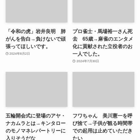
「令和の虎」岩井良明 肺
プロ雀士・馬場裕一さん死
がんを告白→負けないで頑
去 65歳→麻雀のエンタメ
張ってほしいです。
化に貢献された立役者のお
一人でした。
2024年8月2日
2024年7月30日
五輪開会式に登場のアヤ・
フワちゃん 美川憲一を呼
ナカムラとは→キンタロー
び捨て→子供が観る時間帯
のモノマネレパートリーに
での起用は止めていただき
入りそうだな
たい