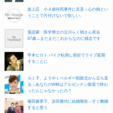
坂上忍 小４虐待死事件に言及→心の病とい
うことで片付けないで欲しい。
落語家・医学博士の立川らく朝さん死去
67歳→まだまだこれからなのに残念です
甲本ヒロト バイク転倒し骨折でライブ延期
することに
ルミ子、ようやくベルギー戦敗北から立ち直
る→あなたのW杯はアルゼンチン敗退で終わ
ったんじゃなかったの？
篠田麻里子、浜田雅功に結婚報告→すぐ離婚
すると思う