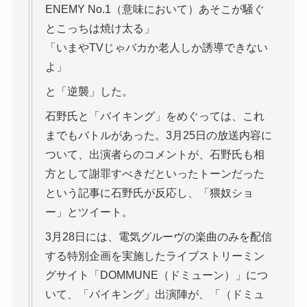
ENEMY No.1（意味において）あそこが騒ぐ
とこっちは焼け太る」
「いまやTVじゃバカか老人しか誘導できない
よ」
と「逆襲」した。
石野氏と「バイキング」をめぐっては、これ
までもバトルがあった。3月25日の放送内容に
ついて、出演者らのコメントが、石野氏も相
方として謝罪すべきだといったトーンだった
という記事に石野氏が反応し、「猥奴ショ
ー」とツイート。
3月28日には、電気グルーヴの楽曲のみを配信
する特別企画を実施したライブストリーミン
グサイト「DOMMUNE（ドミューン）」につ
いて、「バイキング」出演陣が、「（ドミュ