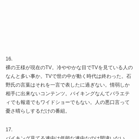
16.
裸の王様が現在のTV。冷ややかな目でTVを見ている人の
なんと多い事か。TVで世の中が動く時代は終わった。石
野氏の言葉はそれを一言で表したに過ぎない。情弱しか
相手に出来ないコンテンツ。バイキングなんてバラエテ
ィでも報道でもワイドショーでもない。人の悪口言って
憂さ晴らしするだけの番組。
17.
バイキング見てる連中は低能な連中なのは間違いない