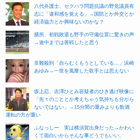
八代弁護士、セクハラ問題抗議の野党議員有
志に「違和感を覚える」→国防とか外交とか
経済協力とか興味ないのかな？
膳所、初戦敗退も野手の守備位置に驚きの声
→途中までは善戦したと思う
非難殺到「自らむくもうとしている…」浜崎
あゆみ→一世を風靡した歌手とは思えない
坂上忍、吉澤ひとみ容疑者のひき逃げ映像に
「先々のこととか考えちゃう気持ちも分から
ないではない」→15分間の重みよりも飲酒
運転の方が重い
ふなっしー 実は横須賀出身だった→かわい
くて面白いからそんな事どうでもいい。