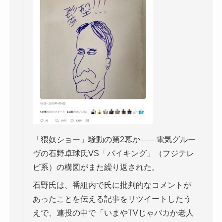
「猥奴ショー」騒動の第2幕か――電気グルー
ヴの石野卓球氏VS「バイキング」（フジテレ
ビ系）の構図がまた繰り返された。
石野氏は、番組内で氏に批判的なコメントが
あったことを伝える記事をリツイートしたう
えで、連投の中で「いまやTVじゃバカか老人