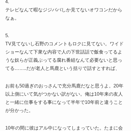
4.
テレビなんて暇なジジババしか見てないオワコンだから
なぁ。
5.
TV見てないし石野のコメントもロクに見てない。ワイド
ショーなんて下衆な内容で人の下世話話で飯食ってるよ
うな奴らが正義ぶってる腐れ番組なんて必要ないと思っ
てる……..だが老人と馬鹿という括りで話すとすれば、
お前も50過ぎのおっさんで充分馬鹿だなと思うよ。20年
以上側にいて気がつかない訳がない。俺は10年来の友人
と一緒に仕事をする事になって半年で10年前と違うこと
が分かった。
10年の間に彼はアル中になってしまっていた。たまに会