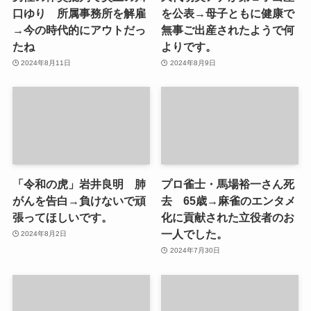
口ゆり 所属事務所を解雇
を公表→母子ともに健康で
→今の時代的にアウトだっ
無事ご出産されたようで何
たね
よりです。
2024年8月11日
2024年8月9日
「令和の虎」岩井良明 肺
プロ雀士・馬場裕一さん死
がんを告白→負けないで頑
去 65歳→麻雀のエンタメ
張ってほしいです。
化に貢献された立役者のお
一人でした。
2024年8月2日
2024年7月30日