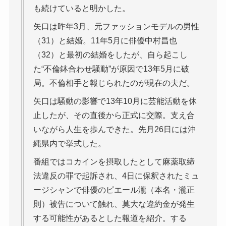
も続けていると明かした。
矢口は昨年3月、元ファッションモデルの男性
（31）と結婚。11年5月に俳優中村昌也
（32）と最初の結婚をしたが、自ら起こし
た“不倫鉢合わせ騒動”が原因で13年5月に破
局。不倫相手と報じられたのが現在の夫だ。
矢口は騒動の影響で13年10月に芸能活動を休
止したが、その直後から正式に交際。支え合
いながら人生を歩んできた。先月26日には沖
縄県内で挙式した。
番組ではコカインを摂取したとして麻薬取締
法違反の罪で起訴され、4日に保釈されたミュ
ージシャンで俳優のピエール瀧（本名・瀧正
則）被告について触れ、莫大な違約金が発生
する可能性があるとした報道を紹介。する