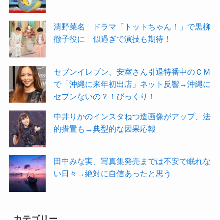
清野菜名 ドラマ「トットちゃん！」で黒柳
徹子役に 似過ぎで演技も期待！
セブンイレブン、安室さん引退特番中のＣＭ
で「沖縄に来年初出店」ネット反響→沖縄に
セブンないの？！びっくり！
中井りかのインスタねつ造画像がアップ、法
的措置も→典型的な因果応報
田中みな実、写真集発売までは不安で眠れな
い日々→絶対に自信あったと思う
カテゴリー