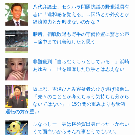
八代弁護士、セクハラ問題抗議の野党議員有
志に「違和感を覚える」→国防とか外交とか
経済協力とか興味ないのかな？
膳所、初戦敗退も野手の守備位置に驚きの声
→途中までは善戦したと思う
非難殺到「自らむくもうとしている…」浜崎
あゆみ→一世を風靡した歌手とは思えない
坂上忍、吉澤ひとみ容疑者のひき逃げ映像に
「先々のこととか考えちゃう気持ちも分から
ないではない」→15分間の重みよりも飲酒
運転の方が重い
ふなっしー 実は横須賀出身だった→かわい
くて面白いからそんな事どうでもいい。