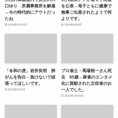
口ゆり 所属事務所を解雇
を公表→母子ともに健康で
→今の時代的にアウトだっ
無事ご出産されたようで何
たね
よりです。
2024年8月11日
2024年8月9日
「令和の虎」岩井良明 肺
プロ雀士・馬場裕一さん死
がんを告白→負けないで頑
去 65歳→麻雀のエンタメ
張ってほしいです。
化に貢献された立役者のお
一人でした。
2024年8月2日
2024年7月30日